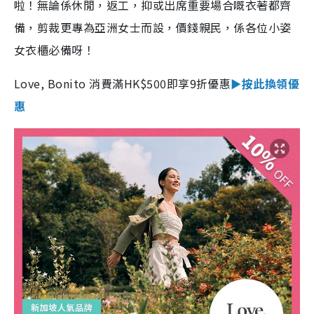
啦！無論係休閒，返工，抑或出席重要場合嘅衣著都齊
備，剪裁更專為亞洲女士而設，價錢親民，係各位小姿
女衣櫃必備呀！
Love, Bonito 消費滿HK$500即享9折優惠
►按此換領優
惠