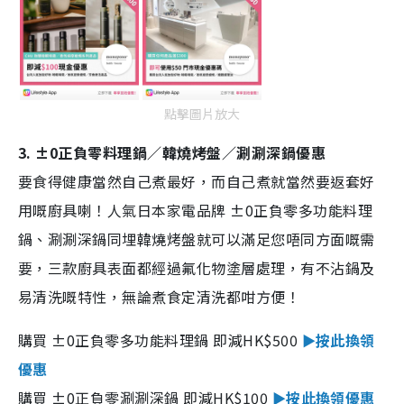
點擊圖片放大
3. ±0正負零料理鍋／韓燒烤盤／涮涮深鍋優惠
要食得健康當然自己煮最好，而自己煮就當然要返套好
用嘅廚具喇！人氣日本家電品牌 ±0正負零多功能料理
鍋、涮涮深鍋同埋韓燒烤盤就可以滿足您唔同方面嘅需
要，三款廚具表面都經過氟化物塗層處理，有不沾鍋及
易清洗嘅特性，無論煮食定清洗都咁方便！
購買 ±0正負零多功能料理鍋 即減HK$500
►按此換領
優惠
購買 ±0正負零涮涮深鍋 即減HK$100
►按此換領優惠