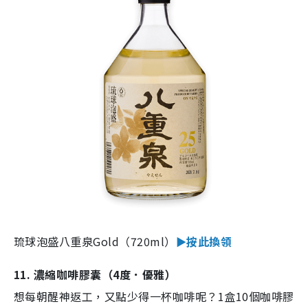
琉球泡盛八重泉Gold（720ml）
►按此換領
11. 濃縮咖啡膠囊（4度．優雅）
想每朝醒神返工，又點少得一杯咖啡呢？1盒10個咖啡膠