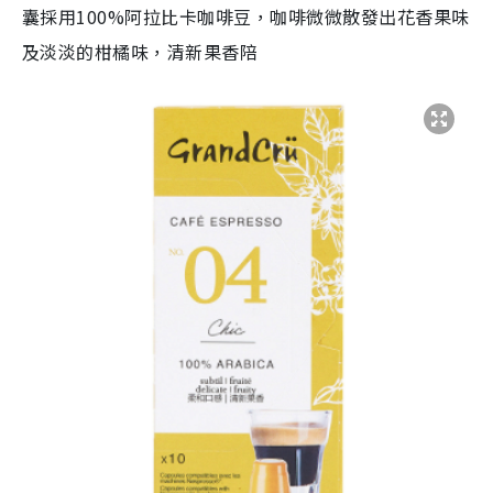
囊採用100%阿拉比卡咖啡豆，咖啡微微散發出花香果味
及淡淡的柑橘味，清新果香陪