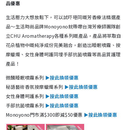
品優惠
生活壓力大想放鬆下，可以試吓唔同嘅芳香療法精選產
品～生活時尚品牌Monoyono就帶嚟台灣芳療師團隊創
立CHU Aromatherapy各種系列嘅產品，產品將萃取自
花朵植物中嘅純淨成份完美融合，創造出睡眠噴霧、按
摩蠟燭、女性身體呵護同埋手部抗菌噴霧等高品質護理
產品！
微醺睡眠噴霧系列
►按此換領優惠
秘語藝術香氛按摩蠟燭系列
►按此換領優惠
女性身體呵護系列
►按此換領優惠
手部抗菌噴霧系列
►按此換領優惠
Monoyono門市滿$300即減$50優惠
►按此換領優惠