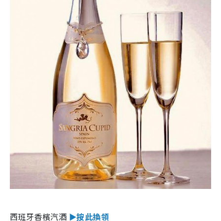
西班牙香檳汽酒
►按此換領