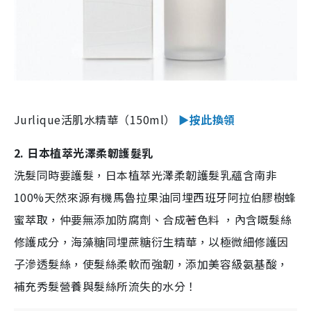
Jurlique活肌水精華（150ml）
►按此換領
2. 日本植萃光澤柔韌護髮乳
洗髮同時要護髮，日本植萃光澤柔韌護髮乳蘊含南非
100%天然來源有機馬魯拉果油同埋西班牙阿拉伯膠樹蜂
蜜萃取，仲要無添加防腐劑、合成著色料 ，內含嘅髮絲
修護成分，海藻糖同埋蔗糖衍生精華，以極微細修護因
子滲透髮絲，使髮絲柔軟而強韌，添加美容級氨基酸，
補充秀髮營養與髮絲所流失的水分！