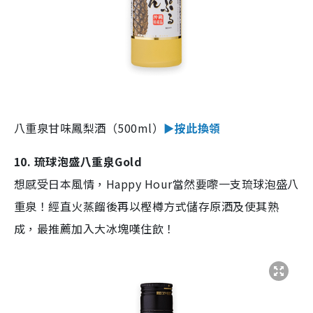
八重泉甘味鳳梨酒（500ml）
►按此換領
10. 琉球泡盛八重泉Gold
想感受日本風情，Happy Hour當然要嚟一支琉球泡盛八
重泉！經直火蒸餾後再以樫樽方式儲存原酒及使其熟
成，最推薦加入大冰塊嘆住飲！