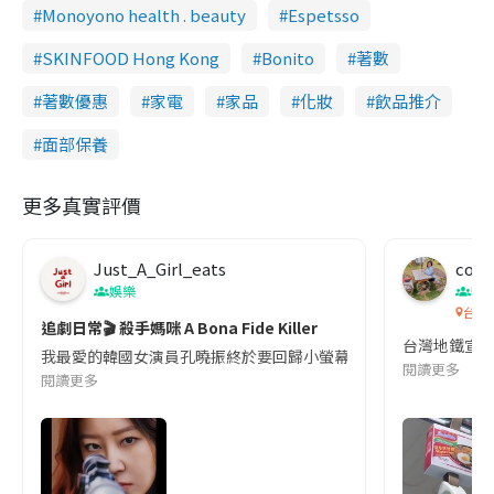
Monoyono health . beauty
Espetsso
SKINFOOD Hong Kong
Bonito
著數
著數優惠
家電
家品
化妝
飲品推介
面部保養
更多真實評價
Just_A_Girl_eats
co c
娛樂
吹
台灣
追劇日常🎬 殺手媽咪 A Bona Fide Killer
台灣地鐵宣
我最愛的韓國女演員孔曉振終於要回歸小螢幕啦!這次的劇本改編自同名
閱讀更多
閱讀更多