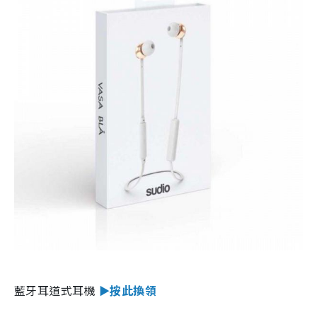
藍牙耳道式耳機
►按此換領