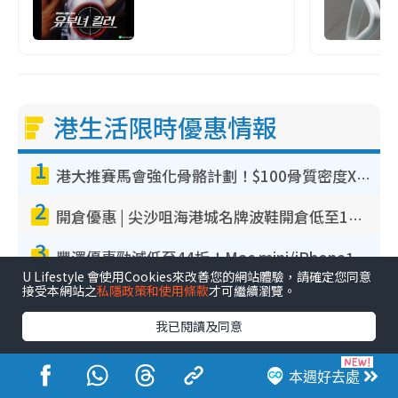
港生活限時優惠情報
1
港大推賽馬會強化骨骼計劃！$100骨質密度X光檢查 完成免費運動訓練送超市禮券！附參加資格
2
開倉優惠 | 尖沙咀海港城名牌波鞋開倉低至1折！On鞋$899起／Joy&Peace鞋履$98起
3
豐澤優惠勁減低至44折！Mac mini/iPhone17Pro大減價！廚房家電$220起
U Lifestyle 會使用Cookies來改善您的網站體驗，請確定您同意
4
接受本網站之
私隱政策和使用條款
才可繼續瀏覽。
開倉優惠｜尖沙咀名牌行李箱開倉低至4折！一連5日 American Tourister/ace./Hallmark $200起！
我已閱讀及同意
5
廚具開倉｜特福Tefal廚具/家電開倉低至3折！$220起買平底鍋/炒鑊/湯煲！電飯煲/吸塵機/燙斗$418起
本週好去處