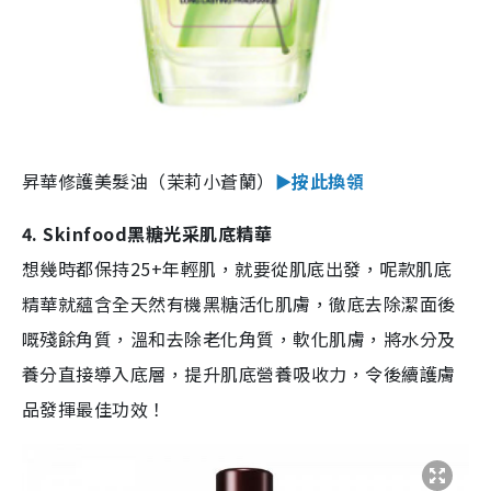
昇華修護美髮油（茉莉小蒼蘭）
►按此換領
4. Skinfood黑糖光采肌底精華
想幾時都保持25+年輕肌，就要從肌底出發，呢款肌底
精華就蘊含全天然有機黑糖活化肌膚，徹底去除潔面後
嘅殘餘角質，溫和去除老化角質，軟化肌膚，將水分及
養分直接導入底層，提升肌底營養吸收力，令後續護膚
品發揮最佳功效！