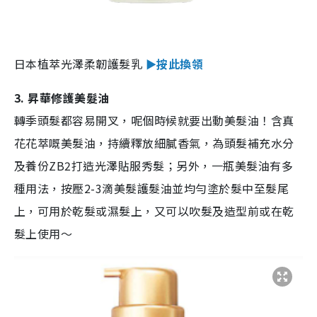
日本植萃光澤柔韌護髮乳
►按此換領
3. 昇華修護美髮油
轉季頭髮都容易開叉，呢個時候就要出動美髮油！含真
花花萃嘅美髮油，持續釋放細膩香氣，為頭髮補充水分
及養份ZB2打造光澤貼服秀髮；另外，一瓶美髮油有多
種用法，按壓2-3滴美髮護髮油並均勻塗於髮中至髮尾
上，可用於乾髮或濕髮上，又可以吹髮及造型前或在乾
髮上使用～