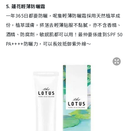
5. 蓮花輕薄防曬霜
一年365日都要防曬，呢隻輕薄防曬霜採用天然植萃成
份，植萃諼膚，搽落去輕薄貼服不黏膩，亦不含香精、
酒精、防腐劑，敏感肌都可以用！最仲要係達到SPF 50
PA++++防曬力，可以長效抵御紫外線～