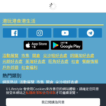
港玩港食港生活
活動展覽
市集
開倉
尖沙咀好去處
銅鑼灣好去處
元朗好去處
荃灣好去處
旺角好去處
社會
餐廳情報
戶外郊遊
社會福利
熱門類別
網民熱話
活動展覽
市集
開倉
尖沙咀好去處
銅鑼灣好去處
元朗好去處
荃灣好去處
旺角好去處
社會
U Lifestyle 會使用Cookies來改善您的網站體驗，請確定您同意
接受本網站之
私隱政策和使用條款
才可繼續瀏覽。
餐廳情報
戶外郊遊
熱門標籤
我已閱讀及同意