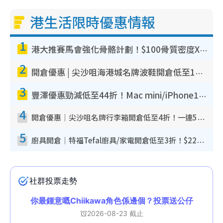
港生活限時優惠情報
1
港大推賽馬會強化骨骼計劃！$100骨質密度X光檢查 完成免費運動訓練送超市禮券！附參加資格
2
開倉優惠 | 尖沙咀海港城名牌波鞋開倉低至1折！On鞋$899起／Joy&Peace鞋履$98起
3
豐澤優惠勁減低至44折！Mac mini/iPhone17Pro大減價！廚房家電$220起
4
開倉優惠｜尖沙咀名牌行李箱開倉低至4折！一連5日 American Tourister/ace./Hallmark $200起！
5
廚具開倉｜特福Tefal廚具/家電開倉低至3折！$220起買平底鍋/炒鑊/湯煲！電飯煲/吸塵機/燙斗$418起