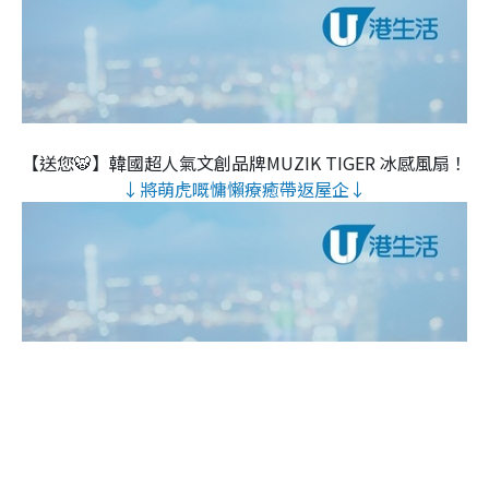
【送您🐯】韓國超人氣文創品牌MUZIK TIGER 冰感風扇！
↓將萌虎嘅慵懶療癒帶返屋企↓