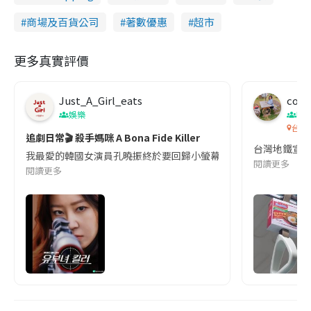
商場及百貨公司
著數優惠
超市
更多真實評價
Just_A_Girl_eats
co c
娛樂
吹
台灣
追劇日常🎬 殺手媽咪 A Bona Fide Killer
台灣地鐵宣
我最愛的韓國女演員孔曉振終於要回歸小螢幕啦!這次的劇本改編自同名
閱讀更多
閱讀更多