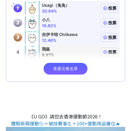
《U GO》請您去香港運動節2026！
體驗新興運動💦＋競技賽事💪＋100+運動用品攤位🔥