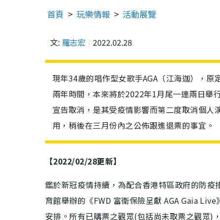
首頁
玩樂情報
活動展覽
文:
羅志宏
2022.02.28
現年34歲的唱作型女歌手AGA（江海迦），原
兩年時間，本來將於2022年1月尾一連兩日舉行《
宣告取消，是其受疫情影響而第二度取消個人
用，稍後在三月份內之公佈跟進退票的事宜。
【2022/02/28更新】
鑑於新冠疫情持續，為配合香港特區政府的防疫措施
育館舉辦的《FWD 富衛保險呈獻 AGA Gaia
安排。所有已購票之觀眾(包括尚未取票之觀眾)