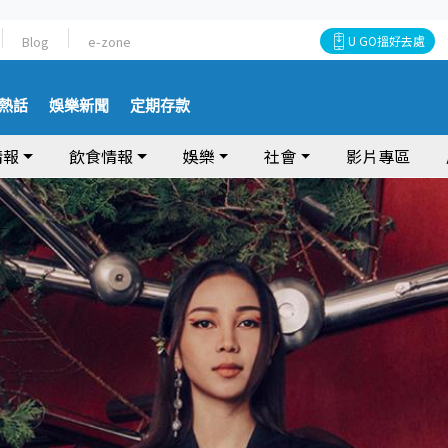
Blog
e-zone
U GO搵好去處
熱話
娛樂新聞
定期存款
情報
飲食情報
娛樂
社會
影片專區