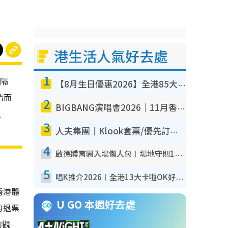
港生活人氣好去處
1
相隔
【8月生日優惠2026】全港85大食買玩著數攻略 自助餐/火鍋放題同行免費＋誠品/DONKI送現金券
情而
2
BIGBANG演唱會2026｜11月香港啟德開3場！實名制VIP申請、優先購票攻略
之
3
人夫集團｜Klook套票/優先訂票/公開發售搶飛攻略！附票價.購票連結.場地座位表
4
啟德體育園入場懶人包︱場地守則12違禁品不可進場准帶細水樽但全場禁樽蓋！應援牌有限制！
5
唱K推介2026︱全港13大卡啦OK好去處！最平$36起 日文K都有！(附地址+收費詳情)
香港體
U GO 本週好去處
的退票
的觀