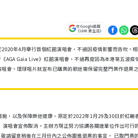
在Google追蹤
《UHK 港生活》
定2020年4月舉行首個紅館演唱會，不過因疫情影響而告吹。
AGA Gaia Live》紅館演唱會，不過再度因為本港第五波疫
演唱會。環球唱片就宣布已購票的歌迷需保留完整門票作退票
，以及保障樂迷健康，原定於2022年1月29及30日於紅磡
 Live》演唱會宣佈取消。主辦方現正努力協調各關連單位作出可行
，敬請留意稍後在三月份內之公佈跟進退票的事宜。 已取門票