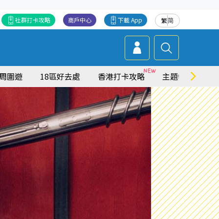
社群打卡攻略
商戶中心
下載 App
繁
简
周圍遊
18區好去處
香港打卡攻略
主題特集