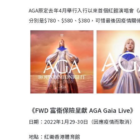
AGA原定去年4月舉行入行以來首個紅館演唱會《AGA R
分別是$780、$580、$380，可惜最後因疫
《FWD 富衞保險呈獻 AGA Gaia Live》
日期：2022年1月29-30日（因應疫情而取消）
地點：紅磡香港體育館