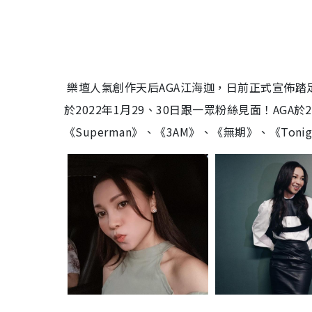
樂壇人氣創作天后AGA江海迦，日前正式宣佈踏足紅館
於2022年1月29、30日跟一眾粉絲見面！AG
《Superman》、《3AM》、《無期》、《Ton