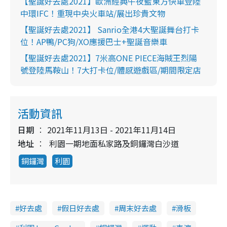
【聖誕好去處2021】歐洲經典午夜藍東方快車登陸
中環IFC！重現中央火車站/展出珍貴文物
【聖誕好去處2021】 Sanrio全港4大聖誕舞台打卡
位！AP鴨/PC狗/XO應援巴士+聖誕音樂車
【聖誕好去處2021】7米高ONE PIECE海賊王烈陽
號登陸馬鞍山！7大打卡位/體感遊戲區/期間限定店
活動資訊
日期
2021年11月13日 - 2021年11月14日
地址
利園一期地面私家路及銅鑼灣白沙道
銅鑼灣
利園
好去處
假日好去處
周末好去處
滑板