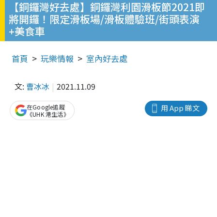
【銅鑼灣好去處】銅鑼灣利園滑板節2021即
將開鑼！限定滑板場/滑板體驗班/街頭表演
+美食車
首頁
玩樂情報
室內好去處
文:
曹冰冰
2021.11.09
在Google追蹤
用 App 睇文
《UHK 港生活》