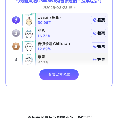
↓「森境奇緣夏日異想尋龍記」限定精品↓