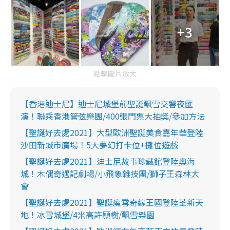
+3
點擊圖片放大
【香港迪士尼】迪士尼城堡前聖誕飄雪交響夜匯
演！聯乘香港管弦樂團/400張門票大抽獎/參加方法
【聖誕好去處2021】大型歐洲聖誕美食嘉年華登陸
沙田新城市廣場！5大夢幻打卡位+攤位遊戲
【聖誕好去處2021】迪士尼故事珍藏館登陸奧海
城！木偶奇遇記劇場/小飛象雜技團/獅子王森林大
會
【聖誕好去處2021】聖誕魔雪奇緣王國登陸荃新天
地！冰雪城堡/4米高許願樹/飄雪樂園