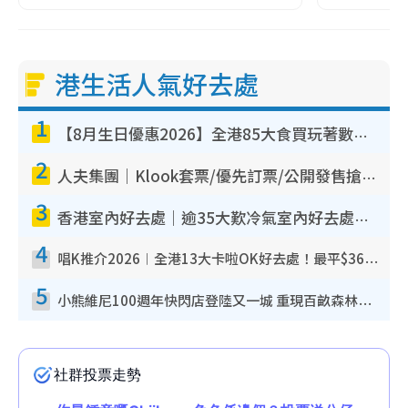
港生活人氣好去處
1
【8月生日優惠2026】全港85大食買玩著數攻略 自助餐/火鍋放題同行免費＋誠品/DONKI送現金券
2
人夫集團｜Klook套票/優先訂票/公開發售搶飛攻略！附票價.購票連結.場地座位表
3
香港室內好去處｜逾35大歎冷氣室內好去處推介 室內活動免費避雨無懼落雨
4
唱K推介2026︱全港13大卡啦OK好去處！最平$36起 日文K都有！(附地址+收費詳情)
5
小熊維尼100週年快閃店登陸又一城 重現百畝森林經典場景／獨家限定盲盒登場／專屬DIY香水