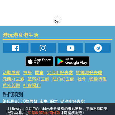
港玩港食港生活
活動展覽
市集
開倉
尖沙咀好去處
銅鑼灣好去處
元朗好去處
荃灣好去處
旺角好去處
社會
餐廳情報
戶外郊遊
社會福利
熱門類別
網民熱話
活動展覽
市集
開倉
尖沙咀好去處
銅鑼灣好去處
元朗好去處
荃灣好去處
旺角好去處
社會
U Lifestyle 會使用Cookies來改善您的網站體驗，請確定您同意
接受本網站之
私隱政策和使用條款
才可繼續瀏覽。
餐廳情報
戶外郊遊