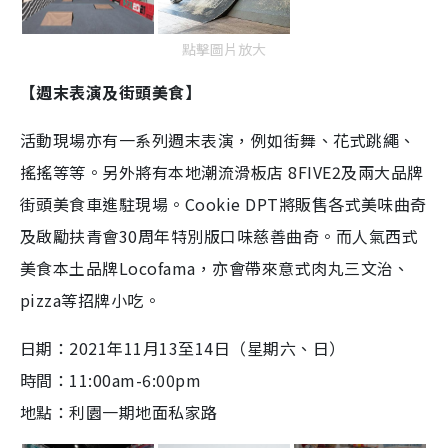
點擊圖片放大
【週末表演及街頭美食
】
活動現場亦有一系列週末表演，例如街舞、花式跳繩、
搖搖等等。另外將有本地潮流滑板店
8FIVE2
及兩大品牌
街頭美食車進駐現場。
Cookie DPT將販售各式美味曲奇
及啟勵扶青會30周年特別版口味慈善曲奇。而人氣西式
美食本土品牌Locofama，亦會帶來意式肉丸三文治、
pizza等招牌小吃。
日期：
2021
年
11
月
13
至
14
日（星期六、日）
時間：11:00am-6:00pm
地點：
利園一期地面私家路