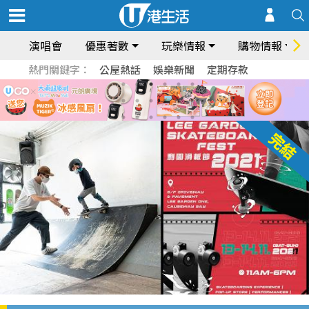
演唱會
優惠著數
玩樂情報
購物情報
熱門關鍵字：
公屋熱話
娛樂新聞
定期存款