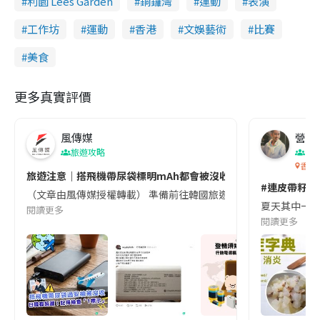
利園 Lees Garden
銅鑼灣
運動
表演
工作坊
運動
香港
文娛藝術
比賽
美食
更多真實評價
風傳媒
營養教
旅遊攻略
生
香港
旅遊注意｜搭飛機帶尿袋標明mAh都會被沒收😱出發前切記檢查「1
#連皮帶籽都
（文章由風傳媒授權轉載） 準備前往韓國旅遊的民眾，近期要特別留
夏天其中一種時
閱讀更多
閱讀更多