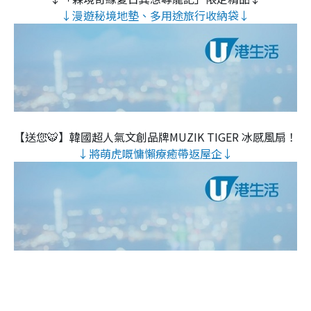
↓漫遊秘境地墊、多用途旅行收納袋↓
【送您🐯】韓國超人氣文創品牌MUZIK TIGER 冰感風扇！
↓將萌虎嘅慵懶療癒帶返屋企↓