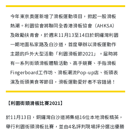
今年東京奧運新增了滑板運動項目，掀起一股滑板
熱潮。利園協會將聯同全香港滑板協會（AHKSA）
及啟勵扶青會，於週末11月13至14日於銅纙灣利園
一期地面私家路及白沙道，首度舉辦以滑板運動作
主題的戶外大型活動「利園滑板節2021」。届時將
有一系列街頭滑板體驗活動、高手競賽、手指滑板
Fingerboard工作坊、滑板潮流Pop-up店、街頭表
演及街頭美食等節目，滑板運動愛好者不容錯過！
【利園街頭滑板比賽2021】
於11月13日，銅鑼灣白沙道將集結16位本地滑板精英，
舉行利園街頭滑板比賽，並由4名評判現場評分選出優勝