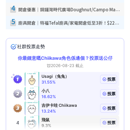
4
開倉優惠｜銅鑼灣時代廣場Doughnut/Campo Marzio開倉低至1折！背囊、書包、手袋劈價$200起
5
廚具開倉｜特福Tefal廚具/家電開倉低至3折！$220起買平底鍋/炒鑊/湯煲！電飯煲/吸塵機/燙斗$418起