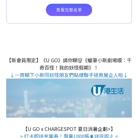
【新會員限定】《U GO》請你睇👹《蠟筆小新劇場版：千
奇百怪！我的妖怪假期》！
↓一齊睇下小新同妖怪朋友們點樣聯手拯救屋企人啦↓
【U GO x CHARGESPOT 夏日消暑企劃⚡】
> 打卡即送充電券！限量1000張🔋送完即止 <