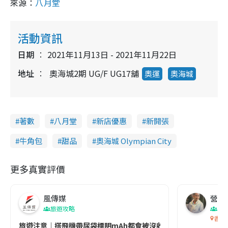
來源：
八月堂
活動資訊
日期
2021年11月13日 - 2021年11月22日
地址
奧海城2期 UG/F UG17舖
奧運
奧海城
著數
八月堂
新店優惠
新開張
牛角包
甜品
奧海城 Olympian City
更多真實評價
風傳媒
營養教
旅遊攻略
生
香港
旅遊注意｜搭飛機帶尿袋標明mAh都會被沒收😱出發前切記檢查「1