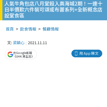
人氣牛角包店八月堂殺入奧海城2期！一連十
日半價歎六件裝可頌或布蕾系列+全新概念店
設堂食區
首頁
飲食情報
餐廳情報
文:
梁穎心
2021.11.11
在Google追蹤
用 App 睇文
《UHK 港生活》