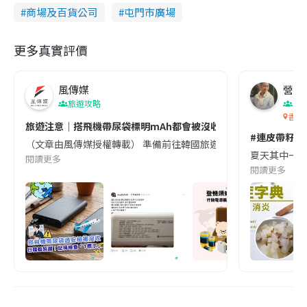
商場及百貨公司
屯門市廣場
更多真實評價
風傳媒
營養教
旅遊攻略
生
香港
旅遊注意｜搭飛機帶尿袋標明mAh都會被沒收😱出發前切記檢查「1
#連皮帶籽都
（文章由風傳媒授權轉載） 準備前往韓國旅遊的民眾，近期要特別留
夏天其中一種時
閱讀更多
閱讀更多