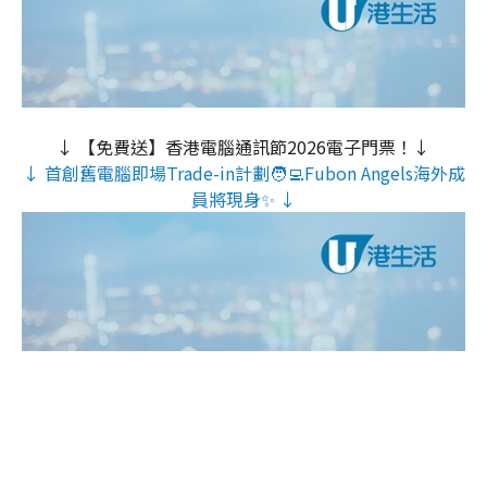
↓ 【免費送】香港電腦通訊節2026電子門票！↓
↓ 首創舊電腦即場Trade-in計劃🧑‍💻Fubon Angels海外成
員將現身✨ ↓