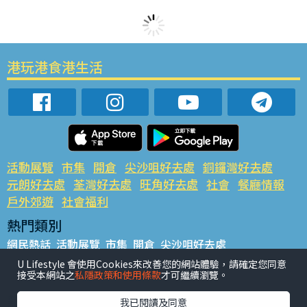
港玩港食港生活
活動展覽
市集
開倉
尖沙咀好去處
銅鑼灣好去處
元朗好去處
荃灣好去處
旺角好去處
社會
餐廳情報
戶外郊遊
社會福利
熱門類別
網民熱話
活動展覽
市集
開倉
尖沙咀好去處
銅鑼灣好去處
元朗好去處
荃灣好去處
旺角好去處
社會
U Lifestyle 會使用Cookies來改善您的網站體驗，請確定您同意
接受本網站之
私隱政策和使用條款
才可繼續瀏覽。
餐廳情報
戶外郊遊
熱門標籤
我已閱讀及同意