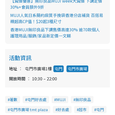
【減價優惠】無印良品MUJI week大減價 下調定價
30%+會員額外9折
MUJI人氣日系簡約麻質手挽袋香港分店補貨 百搭易
襯超高CP值！$20起3種尺寸
香港MUJI無印良品下調售價高達30% 逾70款個人
護理用品/服飾/家品新定價一文睇
活動資訊
地址
屯門市廣場1樓
屯門
屯門市廣場
開放時間
10:30 – 22:00
著數
屯門好去處
MUJI
無印良品
屯門市廣場 tmt plaza
好去處
超市
屯門