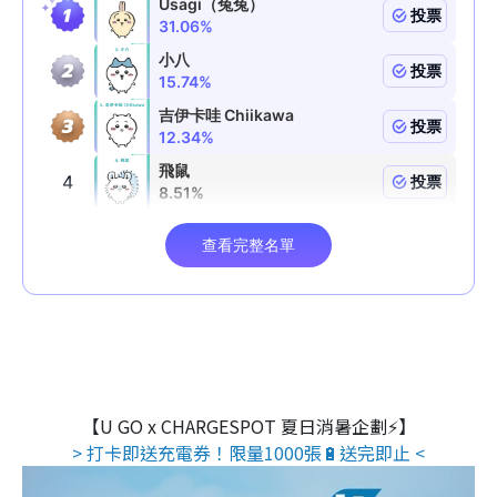
【U GO x CHARGESPOT 夏日消暑企劃⚡】
> 打卡即送充電券！限量1000張🔋送完即止 <