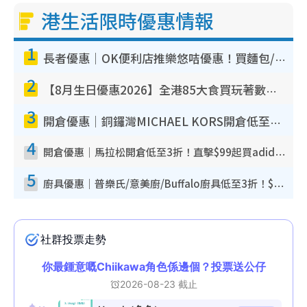
港生活限時優惠情報
1
長者優惠｜OK便利店推樂悠咭優惠！買麵包/牛奶/保健品拍卡即減
2
【8月生日優惠2026】全港85大食買玩著數攻略 自助餐/火鍋放題同行免費＋誠品/DONKI送現金券
3
開倉優惠｜銅鑼灣MICHAEL KORS開倉低至17折！直擊$500起買手袋/銀包/鞋款 必買經典Jet Set系列
4
開倉優惠｜馬拉松開倉低至3折！直擊$99起買adidas／New Balance／Puma鞋款 STANLEY保溫杯劈價至$119起
5
廚具優惠｜普樂氏/意美廚/Buffalo廚具低至3折！$89起買煎鍋／炒鑊／個人鍋 同場小家電激減至$99起