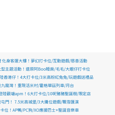
燈 化身客運大樓！夢幻打卡位/互動遊戲/慈善活動
大型主題活動！還原阿Boo睡房/毛毛/大眼仔打卡位
陸香港仔！4大打卡位/3米高粉紅兔兔/玩遊戲送禮品
陸九龍灣！重現活米村/霍格華茲列車/月台
登陸觀塘apm！6大打卡位/10呎豬豬聖誕樹/限定店
門！ 7.5米高城堡/3大攤位遊戲/飄雪匯演
打卡位！AP鴨/PC狗/XO應援巴士+聖誕音樂車