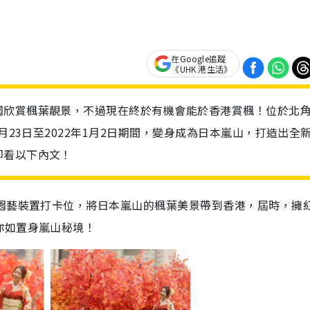
在Google追蹤
《UHK 港生活》
韓國欣賞楓葉靚景，不過現在終於有機會能於香港賞楓！位於北
月23日至2022年1月2日期間，變身成為日本嵐山，打造出全
即看以下內文！
】園藝裝置打卡位，將日本嵐山的楓葉美景帶到香港，屆時，擁
你如置身嵐山秘境！