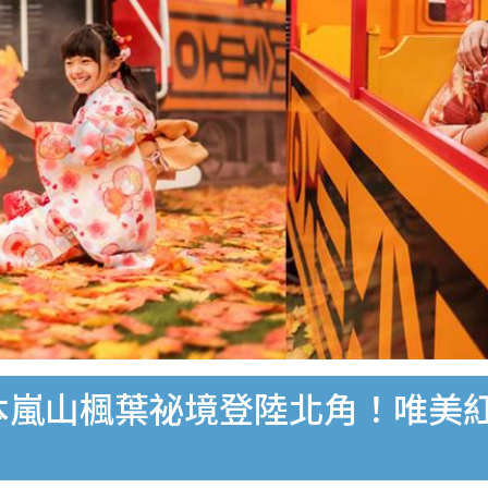
日本嵐山楓葉祕境登陸北角！唯美紅