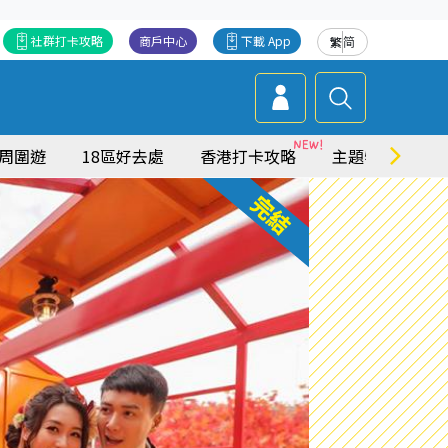
社群打卡攻略
商戶中心
下載 App
繁
简
周圍遊
18區好去處
香港打卡攻略
主題特集