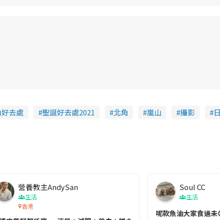
角好去處
聖誕好去處2021
北角
嵐山
攝影
營養教主AndySan
Soul CC
生活
生活
香港
切記檢查「1標示」🚨
呢款魚油大家食過未