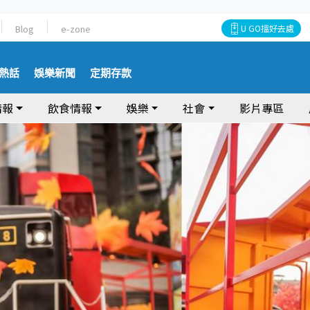
Blog
e-zone
U GO搵好去處
熱話
娛樂新聞
定期存款
情報
飲食情報
娛樂
社會
影片專區