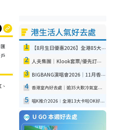
港生活人氣好去處
1
角匯
【8月生日優惠2026】全港85大食買玩著數攻略 自助餐/火鍋放題同行免費＋誠品/DONKI送現金券
新戶
2
人夫集團｜Klook套票/優先訂票/公開發售搶飛攻略！附票價.購票連結.場地座位表
3
BIGBANG演唱會2026｜11月香港啟德開3場！實名制VIP申請、優先購票攻略
4
紅、
香港室內好去處｜逾35大歎冷氣室內好去處推介 室內活動免費避雨無懼落雨
5
唱K推介2026︱全港13大卡啦OK好去處！最平$36起 日文K都有！(附地址+收費詳情)
U GO 本週好去處