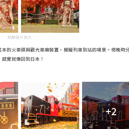
點擊圖片放大
藍本的火車頭與觀光車廂裝置，模擬列車到站的場景。傍晚時
，感覺就像回到日本！
+2