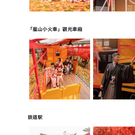
「嵐山小火車」觀光車廂
鉄道駅