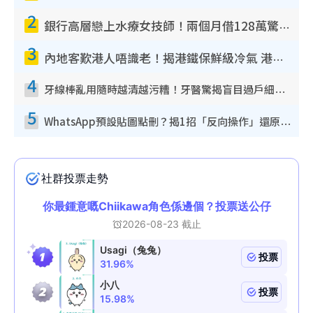
2
銀行高層戀上水療女技師！兩個月借128萬驚覺「沉船」沉落火海 揭背後疑似邪教操控賣淫
3
內地客歎港人唔識老！揭港鐵保鮮級冷氣 港人求放過：咪投訴
4
牙線棒亂用隨時越清越污糟！牙醫驚揭盲目過戶細菌恐致蛀牙：呢種先係日常真保養
5
WhatsApp預設貼圖點刪？揭1招「反向操作」還原簡潔介面 附3步實測教學