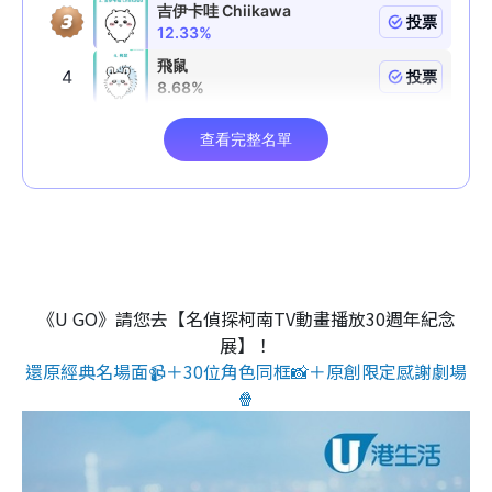
《U GO》請您去【名偵探柯南TV動畫播放30週年紀念
展】！
還原經典名場面📹＋30位角色同框📸＋原創限定感謝劇場
🍿