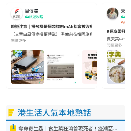
風傳媒
營養教
旅遊攻略
生
香港
旅遊注意｜搭飛機帶尿袋標明mAh都會被沒收😱出發前切記檢查「1
#連皮帶籽都
（文章由風傳媒授權轉載） 準備前往韓國旅遊的民眾，近期要特別留
夏天其中一種時
閱讀更多
閱讀更多
港生活人氣本地熱話
1
奪命寄生蟲｜食生菜狂瀉首現死者！疫潮惡化錄1.8萬宗病例 揭洗菜3大謬誤