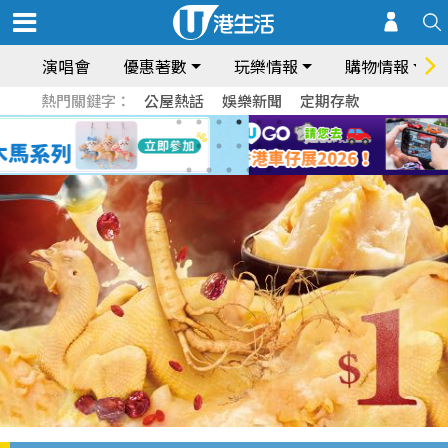
演唱會
優惠著數
玩樂情報
購物情報
熱門關鍵字：
公屋熱話
娛樂新聞
定期存款