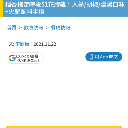
稻香指定時段$1花膠雞！人蔘/胡椒/濃湯口味
+火鍋配料半價
首頁
飲食情報
餐廳情報
文:
李欣怡
2021.11.22
在Google追蹤
用 App 睇文
《UHK 港生活》