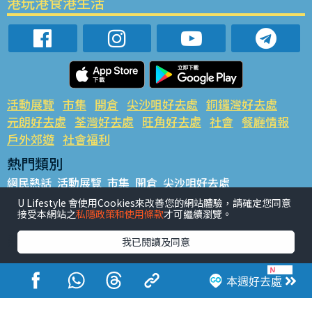
港玩港食港生活
活動展覽
市集
開倉
尖沙咀好去處
銅鑼灣好去處
元朗好去處
荃灣好去處
旺角好去處
社會
餐廳情報
戶外郊遊
社會福利
熱門類別
網民熱話
活動展覽
市集
開倉
尖沙咀好去處
銅鑼灣好去處
元朗好去處
荃灣好去處
旺角好去處
社會
U Lifestyle 會使用Cookies來改善您的網站體驗，請確定您同意
接受本網站之
私隱政策和使用條款
才可繼續瀏覽。
餐廳情報
戶外郊遊
熱門標籤
我已閱讀及同意
#UGO搵好去處
#人氣活動推介
#美食社群熱話
#親子玩樂好去處
#ULifestyle應用程式
#限時搶
本週好去處
#UJetso禮物放送
#ULifestyle商戶中心
#著數
#網絡熱話