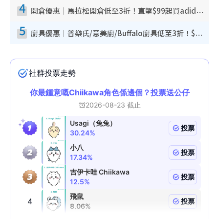
4
開倉優惠｜馬拉松開倉低至3折！直擊$99起買adidas／New Balance／Puma鞋款 STANLEY保溫杯劈價至$119起
5
廚具優惠｜普樂氏/意美廚/Buffalo廚具低至3折！$89起買煎鍋／炒鑊／個人鍋 同場小家電激減至$99起