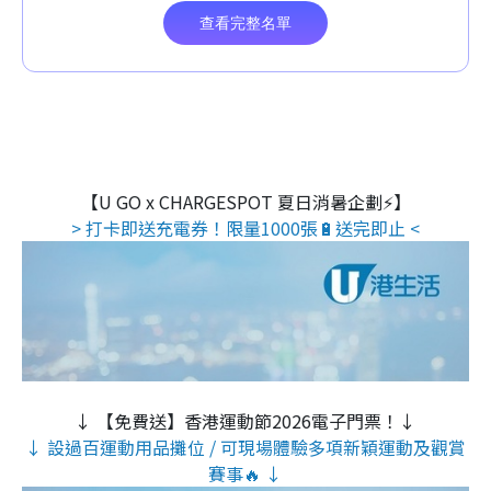
【U GO x CHARGESPOT 夏日消暑企劃⚡】
> 打卡即送充電券！限量1000張🔋送完即止 <
↓ 【免費送】香港運動節2026電子門票！↓
↓ 設過百運動用品攤位 / 可現場體驗多項新穎運動及觀賞
賽事🔥 ↓