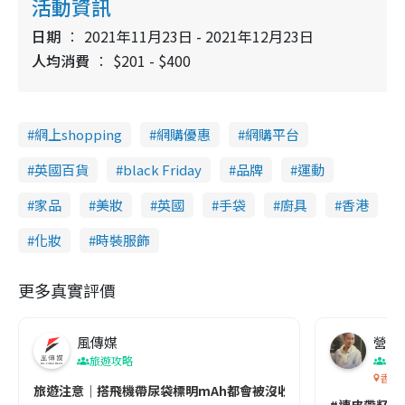
活動資訊
日期
2021年11月23日 - 2021年12月23日
人均消費
$201 - $400
網上shopping
網購優惠
網購平台
英國百貨
black Friday
品牌
運動
家品
美妝
英國
手袋
廚具
香港
化妝
時裝服飾
更多真實評價
風傳媒
營養教
旅遊攻略
生
香港
旅遊注意｜搭飛機帶尿袋標明mAh都會被沒收😱出發前切記檢查「1