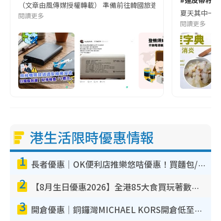
#連皮帶籽都
（文章由風傳媒授權轉載） 準備前往韓國旅遊的民眾，近期要特別留
夏天其中一種時
閱讀更多
閱讀更多
港生活限時優惠情報
1
長者優惠｜OK便利店推樂悠咭優惠！買麵包/牛奶/保健品拍卡即減
2
【8月生日優惠2026】全港85大食買玩著數攻略 自助餐/火鍋放題同行免費＋誠品/DONKI送現金券
3
開倉優惠｜銅鑼灣MICHAEL KORS開倉低至17折！直擊$500起買手袋/銀包/鞋款 必買經典Jet Set系列