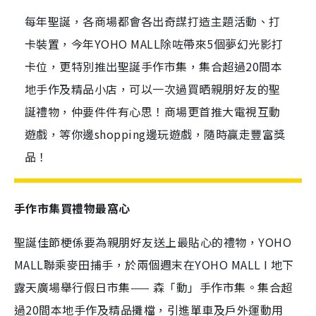
每年聖誕，各商場都會各出奇謀打造主題活動、打
卡裝置，今年YOHO MALL除咗帶來5個夢幻光影打
卡位，更特別推出聖誕手作市集，集合超過20間本
地手作及精品小店，可以一次過買晒親朋好友的聖
誕禮物，仲要件件有心思！商場更首推大電視互動
遊戲，等你邊shopping邊玩遊戲，隨時贏走豐富獎
品！
手作市集買禮物最窩心
聖誕佳節梗係要為親朋好友送上最貼心的禮物，YOHO
MALL聯乘麥田捕手，於兩個週末在YOHO MALL I 地下
露天廣場舉行假日市集—— 森「動」手作市集。集合超
過20間本地手作及精品攤檔，引進單車及戶外運動用