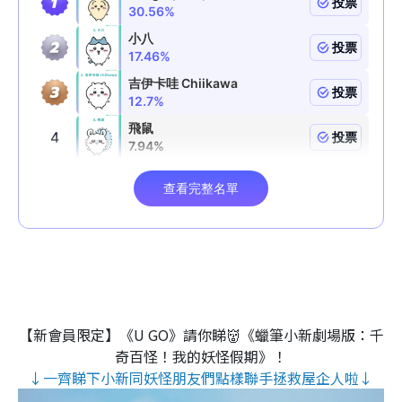
【新會員限定】《U GO》請你睇👹《蠟筆小新劇場版：千
奇百怪！我的妖怪假期》！
↓一齊睇下小新同妖怪朋友們點樣聯手拯救屋企人啦↓