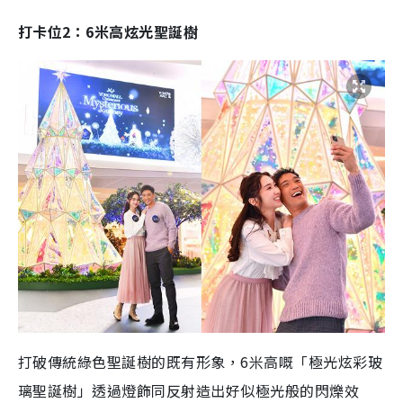
打卡位2：6米高炫光聖誕樹
打破傳統綠色聖誕樹的既有形象，6米高嘅「極光炫彩玻
璃聖誕樹」透過燈飾同反射造出好似極光般的閃爍效