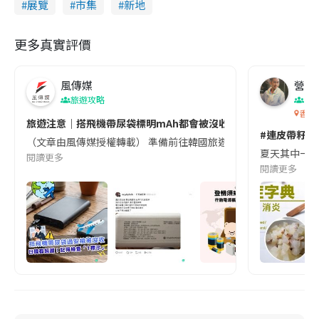
展覽
市集
新地
更多真實評價
風傳媒
營養教
旅遊攻略
生
香港
旅遊注意｜搭飛機帶尿袋標明mAh都會被沒收😱出發前切記檢查「1
#連皮帶籽都
（文章由風傳媒授權轉載） 準備前往韓國旅遊的民眾，近期要特別留
夏天其中一種時
閱讀更多
閱讀更多