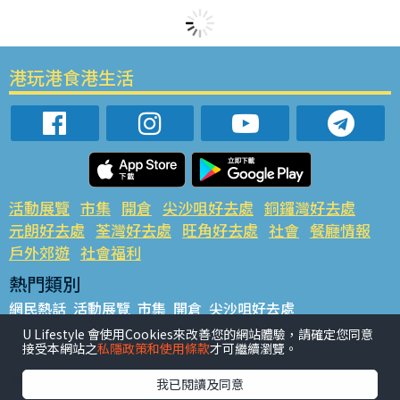
港玩港食港生活
活動展覽
市集
開倉
尖沙咀好去處
銅鑼灣好去處
元朗好去處
荃灣好去處
旺角好去處
社會
餐廳情報
戶外郊遊
社會福利
熱門類別
網民熱話
活動展覽
市集
開倉
尖沙咀好去處
銅鑼灣好去處
元朗好去處
荃灣好去處
旺角好去處
社會
U Lifestyle 會使用Cookies來改善您的網站體驗，請確定您同意
接受本網站之
私隱政策和使用條款
才可繼續瀏覽。
餐廳情報
戶外郊遊
熱門標籤
我已閱讀及同意