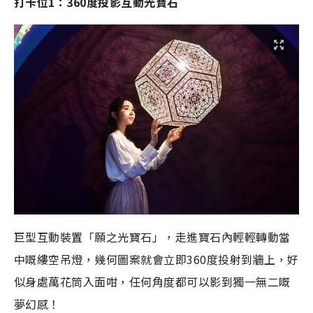
打卡位1：360度投影互動光寶石
巨型互動裝置「願之光寶石」，走進寶石內輕輕轉動當
中嘅縷空吊燈，幾何圖案就會立即360度投射到牆上，好
似身處萬花筒入面咁，任何角度都可以影到獨一無二嘅
夢幻感！