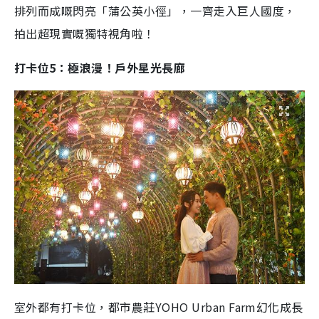
排列而成嘅閃亮「蒲公英小徑」，一齊走入巨人國度，
拍出超現實嘅獨特視角啦！
打卡位5：極浪漫！戶外星光長廊
室外都有打卡位，都市農莊YOHO Urban Farm幻化成長