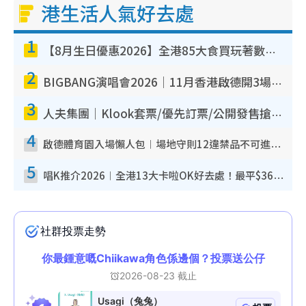
港生活人氣好去處
1
【8月生日優惠2026】全港85大食買玩著數攻略 自助餐/火鍋放題同行免費＋誠品/DONKI送現金券
2
BIGBANG演唱會2026｜11月香港啟德開3場！實名制VIP申請、優先購票攻略
3
人夫集團｜Klook套票/優先訂票/公開發售搶飛攻略！附票價.購票連結.場地座位表
4
啟德體育園入場懶人包︱場地守則12違禁品不可進場准帶細水樽但全場禁樽蓋！應援牌有限制！
5
唱K推介2026︱全港13大卡啦OK好去處！最平$36起 日文K都有！(附地址+收費詳情)