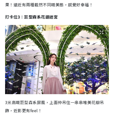
果！遠近有兩種截然不同嘅美態，感覺好幸福！
打卡位3：巨型森系花語迷宮
3米高嘅巨型森系屏風，上面仲吊住一串串唯美花瓣吊
飾，近影更有feel！