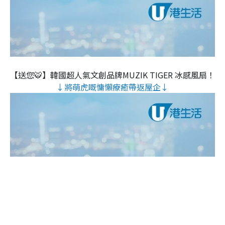
【送您🐯】韓國超人氣文創品牌MUZIK TIGER 冰感風扇！
↓將萌虎嘅慵懶療癒帶返屋企↓