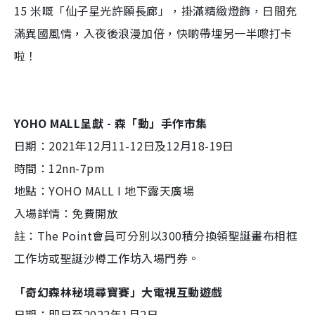
15 米嘅「仙子星光許願長廊」，掛滿精緻燈飾，日間充
滿異國風情，入夜後浪漫加倍，快啲帶埋另一半嚟打卡
啦！
YOHO MALL呈獻 - 森「動」手作市集
日期：2021年12月11-12日及12月18-19日
時間：12nn-7pm
地點：YOHO MALL I 地下露天廣場
入場詳情：免費開放
註：The Point會員可分別以300積分換領聖誕畫布相框
工作坊或聖誕沙樽工作坊入場門券。
「奇幻森林秘境尋寶賽」大電視互動遊戲
日期：即日至2022年1月2日