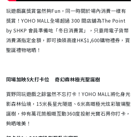
玩遊戲贏獎賞當然夠Fun，同一時間於場內消費一樣有
獎賞！YOHO MALL全場超過 300 間店舖為The Point
by SHKP 會員準備咗「冬日消費賞」，只要用電子貨幣
消費滿指定金額，即可換領高達HK$1,600購物禮券，買
聖誕禮物啱晒！
同場加映5大打卡位 奇幻森林極光聖誕樹
買野同玩遊戲之餘當然不忘打卡！YOHO MALL將化身光
影森林仙境，15米長星光隧道、6米高嘅極光炫彩玻璃聖
誕樹，仲有萬花筒般嘅互動360度投射光寶石畀你打卡，
夠晒唯美！