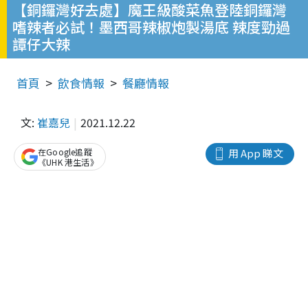
【銅鑼灣好去處】魔王級酸菜魚登陸銅鑼灣
嗜辣者必試！墨西哥辣椒炮製湯底 辣度勁過
譚仔大辣
首頁
飲食情報
餐廳情報
文:
崔嘉兒
2021.12.22
在Google追蹤
用 App 睇文
《UHK 港生活》