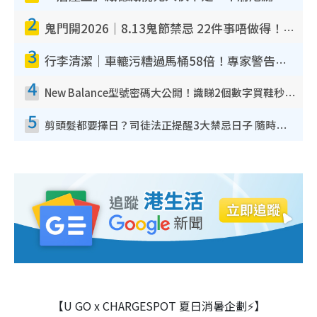
2
鬼門開2026｜8.13鬼節禁忌 22件事唔做得！燒肉、刺身要少食？半夜勿吹口哨/打呢個電話
3
行李清潔｜車轆污糟過馬桶58倍！專家警告忌用酒精抹 教1招免污手除菌
4
New Balance型號密碼大公開！識睇2個數字買鞋秒知功能免中伏 附5大熱門鞋款
5
剪頭髮都要擇日？司徒法正提醒3大禁忌日子 隨時剪走財運！呢日剪髮恐「剪壽命」？
【U GO x CHARGESPOT 夏日消暑企劃⚡】