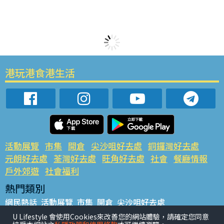
港玩港食港生活
活動展覽
市集
開倉
尖沙咀好去處
銅鑼灣好去處
元朗好去處
荃灣好去處
旺角好去處
社會
餐廳情報
戶外郊遊
社會福利
熱門類別
網民熱話
活動展覽
市集
開倉
尖沙咀好去處
銅鑼灣好去處
元朗好去處
荃灣好去處
旺角好去處
社會
U Lifestyle 會使用Cookies來改善您的網站體驗，請確定您同意