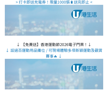
> 打卡即送充電券！限量1000張🔋送完即止 <
↓ 【免費送】香港運動節2026電子門票！↓
↓ 設過百運動用品攤位 / 可現場體驗多項新穎運動及觀賞
賽事🔥 ↓