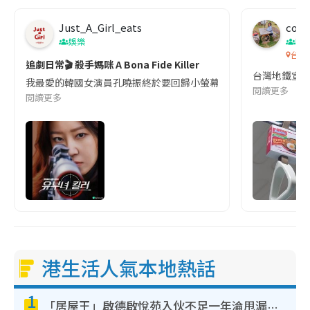
Just_A_Girl_eats
co c
娛樂
吹
台灣
追劇日常🎬 殺手媽咪 A Bona Fide Killer
台灣地鐵宣
我最愛的韓國女演員孔曉振終於要回歸小螢幕啦!這次的劇本改編自同名
閱讀更多
閱讀更多
港生活人氣本地熱話
1
「居屋王」啟德啟悅苑入伙不足一年淪甩漏之王！插頭噴火花致大停電 多戶業主全屋家電報銷