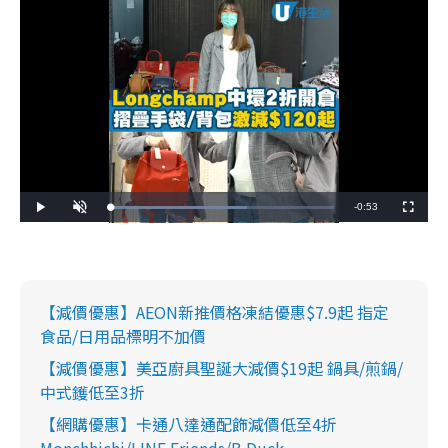
Remaining
-
0:53
Loaded
:
Play
Unmute
Fullscreen
61.13%
Time
【減價優惠】AEON新推價格凍結優惠$7.9起 指定
食品/日用品標明不加價
【減價優惠】美亞廚具聖誕大減價$19起 鍋具/煎鍋/
中式鑊低至3折
【網購優惠】卡通八達通配飾減價低至4折