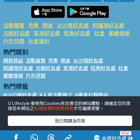
活動展覽
市集
開倉
尖沙咀好去處
銅鑼灣好去處
元朗好去處
荃灣好去處
旺角好去處
社會
餐廳情報
戶外郊遊
社會福利
熱門類別
網民熱話
活動展覽
市集
開倉
尖沙咀好去處
銅鑼灣好去處
元朗好去處
荃灣好去處
旺角好去處
社會
餐廳情報
戶外郊遊
熱門標籤
#UGO搵好去處
#人氣活動推介
#美食社群熱話
#親子玩樂好去處
#ULifestyle應用程式
#限時搶
U Lifestyle 會使用Cookies來改善您的網站體驗，請確定您同意
接受本網站之
私隱政策和使用條款
才可繼續瀏覽。
#UJetso禮物放送
#ULifestyle商戶中心
#著數
#網絡熱話
我已閱讀及同意
香港經濟日報版權所有©2026
本週好去處