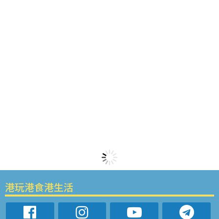
港玩港食港生活