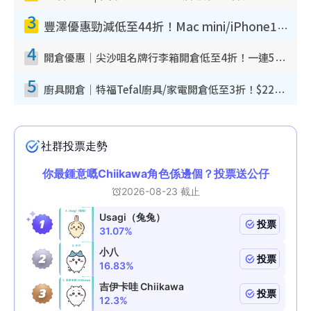
3
豐澤優惠勁減低至44折！Mac mini/iPhone17Pro大減價！廚房家電$220起
4
開倉優惠｜尖沙咀名牌行李箱開倉低至4折！一連5日 American Tourister/ace./Hallmark $200起！
5
廚具開倉｜特福Tefal廚具/家電開倉低至3折！$220起買平底鍋/炒鑊/湯煲！電飯煲/吸塵機/燙斗$418起