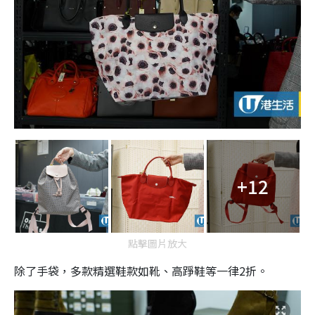
+12
點擊圖片放大
除了手袋，多款精選鞋款如靴、高踭鞋等一律2折。