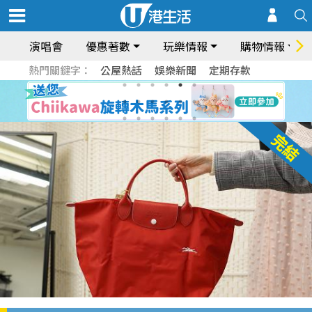
演唱會
優惠著數
玩樂情報
購物情報
熱門關鍵字：
公屋熱話
娛樂新聞
定期存款