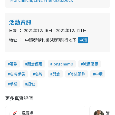
Monchhichi/LINE Friends/B.Duck
活動資訊
日期
2021年12月6日 - 2021年12月11日
地址
中環都爹利街6號印刷行地下
中環
著數
開倉優惠
longchamp
減價優惠
名牌手袋
名牌
開倉
時裝服飾
中環
手袋
銀包
更多真實評價
風傳媒
營養教