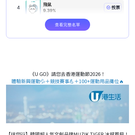
《U GO》請您去香港運動節2026！
體驗新興運動💦＋競技賽事💪＋100+運動用品攤位🔥
【送您🐯】韓國超人氣文創品牌MUZIK TIGER 冰感風扇！