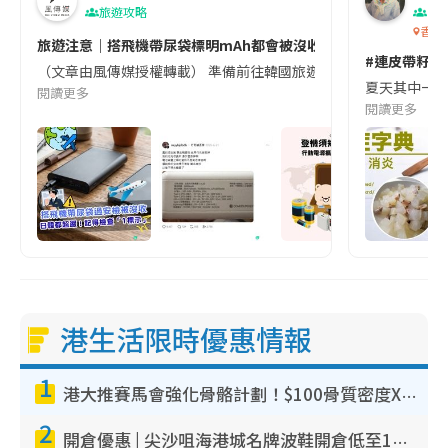
旅遊攻略
生
香港
旅遊注意｜搭飛機帶尿袋標明mAh都會被沒收😱出發前切記檢查「1
#連皮帶籽都
（文章由風傳媒授權轉載） 準備前往韓國旅遊的民眾，近期要特別留
夏天其中一種時
閱讀更多
閱讀更多
港生活限時優惠情報
1
港大推賽馬會強化骨骼計劃！$100骨質密度X光檢查 完成免費運動訓練送超市禮券！附參加資格
2
開倉優惠 | 尖沙咀海港城名牌波鞋開倉低至1折！On鞋$899起／Joy&Peace鞋履$98起