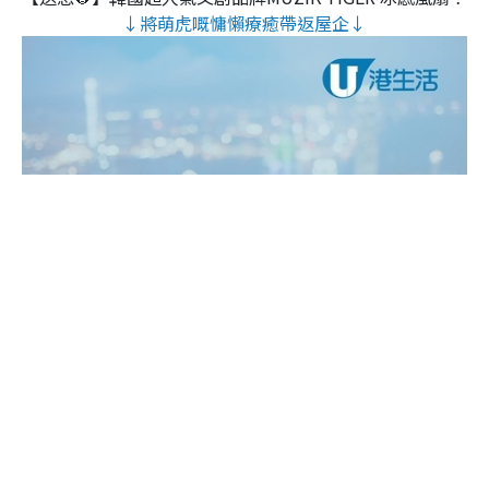
↓將萌虎嘅慵懶療癒帶返屋企↓