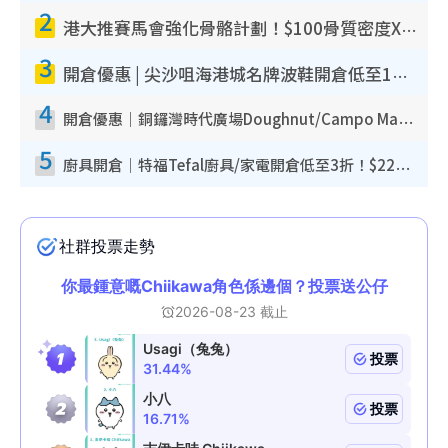
2
港大推賽馬會強化骨骼計劃！$100骨質密度X光檢查 完成免費運動訓練送超市禮券！附參加資格
3
開倉優惠 | 尖沙咀海港城名牌波鞋開倉低至1折！On鞋$899起／Joy&Peace鞋履$98起
4
開倉優惠｜銅鑼灣時代廣場Doughnut/Campo Marzio開倉低至1折！背囊、書包、手袋劈價$200起
5
廚具開倉｜特福Tefal廚具/家電開倉低至3折！$220起買平底鍋/炒鑊/湯煲！電飯煲/吸塵機/燙斗$418起