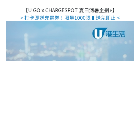
【U GO x CHARGESPOT 夏日消暑企劃⚡】
> 打卡即送充電券！限量1000張🔋送完即止 <