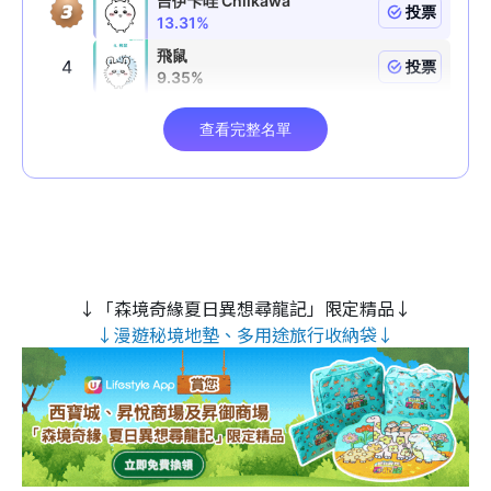
↓「森境奇緣夏日異想尋龍記」限定精品↓
↓漫遊秘境地墊、多用途旅行收納袋↓