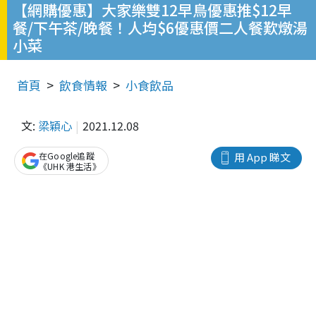
【網購優惠】大家樂雙12早鳥優惠推$12早
餐/下午茶/晚餐！人均$6優惠價二人餐歎燉湯
小菜
首頁
飲食情報
小食飲品
文:
梁穎心
2021.12.08
在Google追蹤
用 App 睇文
《UHK 港生活》