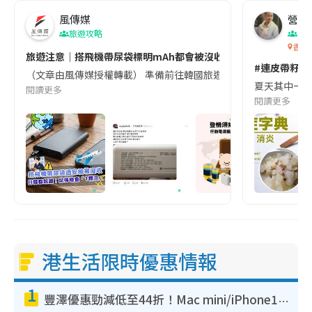
風傳媒
營養教
旅遊攻略
生
香港
旅遊注意｜搭飛機帶尿袋標明mAh都會被沒收😱出發前切記檢查「1
#連皮帶籽都
（文章由風傳媒授權轉載） 準備前往韓國旅遊的民眾，近期要特別留
夏天其中一種時
閱讀更多
閱讀更多
港生活限時優惠情報
1
豐澤優惠勁減低至44折！Mac mini/iPhone17Pro大減價！廚房家電$220起