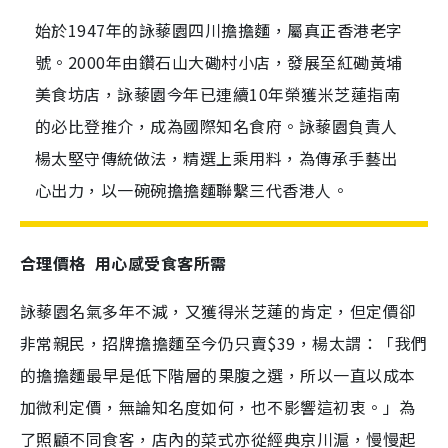
始於1947年的詠藜園四川擔擔麵，屬真正香港老字
號。2000年由鑽石山大磡村小店，發展至紅磡黃埔
美食坊店，詠藜園今年已連續10年榮獲米芝蓮指南
的必比登推介，成為國際知名食府。詠藜園負責人
楊太堅守傳統做法，精選上乘用料，為傳承手藝出
心出力，以一碗碗擔擔麵聯繫三代香港人。
合理價格 用心感受食客所需
詠藜園名氣多年不減，又獲得米芝蓮的肯定，但定價卻
非常親民，招牌擔擔麵至今仍只賣$39，楊太謂：「我們
的擔擔麵最早是低下階層的果腹之選，所以一直以成本
加微利定價，無論知名度如何，也不影響這初衷。」為
了照顧不同食客，店內的菜式亦從經典京川滬，慢慢起