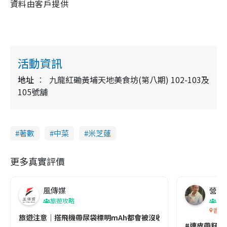
資料由客戶提供
活動資訊
地址
九龍紅磡黃埔天地美食坊(第八期) 102-103及
105號舖
著數
中菜
米芝蓮
更多真實評價
風傳媒
營養教
旅遊攻略
生
香港
旅遊注意｜搭飛機帶尿袋標明mAh都會被沒收😱出發前切記檢查「1
#連皮帶籽都