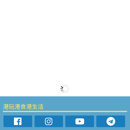
港玩港食港生活