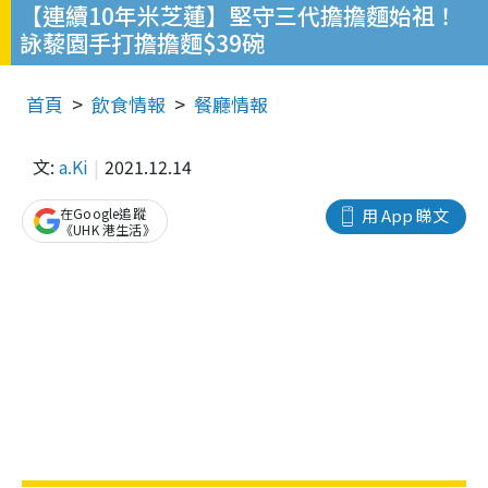
【連續10年米芝蓮】堅守三代擔擔麵始祖！
詠藜園手打擔擔麵$39碗
首頁
飲食情報
餐廳情報
文:
a.Ki
2021.12.14
在Google追蹤
用 App 睇文
《UHK 港生活》