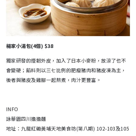
楊家小湯包(4個) $38
獨家研發的煙韌外皮，加入了日本小麥粉，放涼了也不
會變硬；餡料則以三七比例的肥瘦豬肉和豬皮凍為主，
後者與豬皮及雞腳一起熬煮，肉汁更豐富。
INFO
詠藜園四川擔擔麵
地址：九龍紅磡黃埔天地美食坊(第八期) 102-103及105