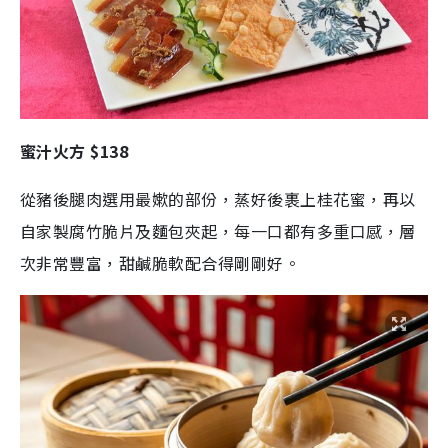
蜜汁火方 $138
從豬後腿肉選用最嫰的部份，蒸好後裹上桂花蜜，再以
自家製腐竹脆片及麵包夾起，每一口都有多重口感，層
次非常豐富，甜鹹脆軟配合得剛剛好。