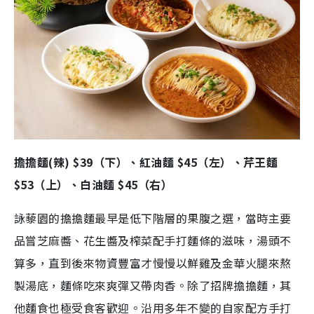
擔擔麵(辣) $39（下）、紅油麵 $45（左）、芹王麵
$53（上）、白油麵 $45（右）
詠藜園的擔擔麵最早是低下階層的果腹之選，當時主要
品嘗芝麻醬、花生醬及榨菜配手打麵條的滋味，湯頭不
算多，直到後來物資豐富才慢慢以鮮雞及金華火腿來熬
製湯底，麵條吃來爽彈又帶肉香。除了招牌擔擔麵，其
他麵食也極受食客歡迎。沿用多年不變的自家配方手打