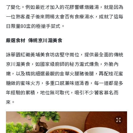
了變化。例如最近才加入的花膠響螺燉雞湯，就是因為
一位熟客產子後來問楊太會否有食療湯水，成就了這每
日限量80盅的極搶手菜式。
嚴選食材 傳統京川滬美食
詠藜園紅磡黃埔美食坊店堅守崗位，提供最全面的傳統
京川滬美食，如國家級廚師的秘方滬式燻魚，外脆內
嫩，以及精挑細選最靚的金華火腿豬後腿，再配桂花蜜
糖做的蜜味火方，多重口感兼味道清香，每一道都是多
年經驗的累積，地位無可取代，吸引不少饕客慕名而
來。