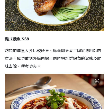
滬式燻魚 $68
坊間的燻魚大多比較硬身，詠藜園參考了國家級廚師的
煮法，成功做到外脆內嫩，同時把新鮮鯇魚的泥味及腥
味去除，極考功夫。