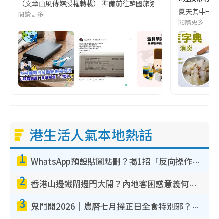
（文章由風傳媒授權轉載） 準備前往韓國旅遊的民眾，近期要特別留
夏天其中一種時
閱讀更多
閱讀更多
港生活人氣本地熱話
1
WhatsApp預設貼圖點刪？揭1招「反向操作」還原簡潔介面 附3步實測教學
2
香港山邊鐵閘邊門大開？內地客困惑意義何在！網民神回覆：呢種叫法理性防禦
3
鬼門開2026｜農曆七月撞正日全食特別邪？專家警告切忌做一事！揭4大禁忌+2招保平安