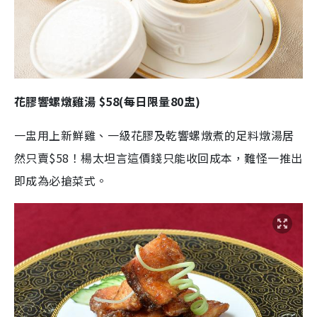
花膠響螺燉雞湯 $58(每日限量80盅)
一盅用上新鮮雞、一級花膠及乾響螺燉煮的足料燉湯居
然只賣$58！楊太坦言這價錢只能收回成本，難怪一推出
即成為必搶菜式。