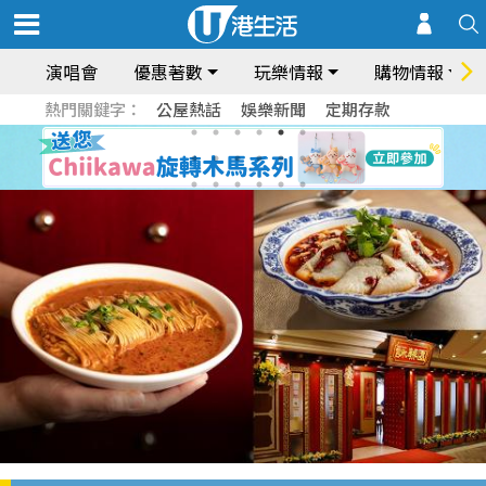
演唱會
優惠著數
玩樂情報
購物情報
熱門關鍵字：
公屋熱話
娛樂新聞
定期存款