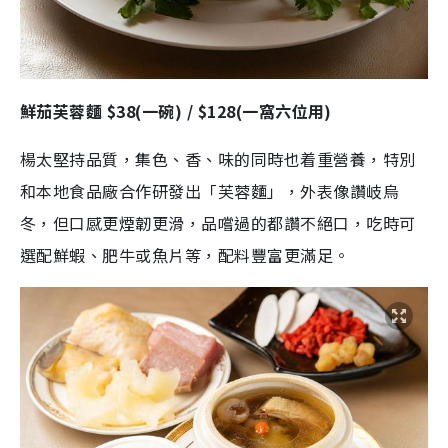
鮮茄芙蓉麵 $38(一碗) / $128(一窩六位用)
楊太堅持品質，集色、香、味的同時也着重營養，特別
和本地食品廠合作研發出「芙蓉麵」，外表像讚岐烏
冬，但口感更煙韌更滑，品嚐過的都讚不絕口，吃時可
選配鮮蝦、肥牛或魚片等，配料豐富更滿足。