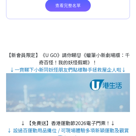
【新會員限定】《U GO》請你睇👹《蠟筆小新劇場版：千
奇百怪！我的妖怪假期》！
↓一齊睇下小新同妖怪朋友們點樣聯手拯救屋企人啦↓
↓ 【免費送】香港運動節2026電子門票！↓
↓ 設過百運動用品攤位 / 可現場體驗多項新穎運動及觀賞