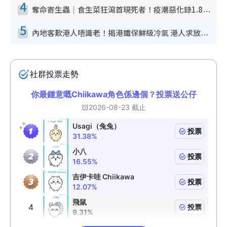
4
奪命寄生蟲｜食生菜狂瀉首現死者！疫潮惡化錄1.8萬宗病例 揭洗菜3大謬誤
5
內地客歎港人唔識老！揭港鐵保鮮級冷氣 港人求放過：咪投訴