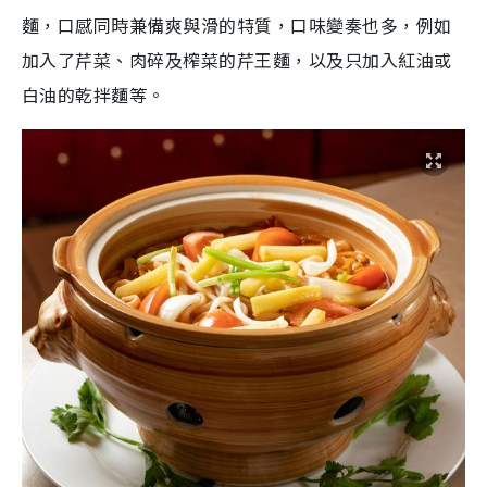
麵，口感同時兼備爽與滑的特質，口味變奏也多，例如
加入了芹菜、肉碎及榨菜的芹王麵，以及只加入紅油或
白油的乾拌麵等。