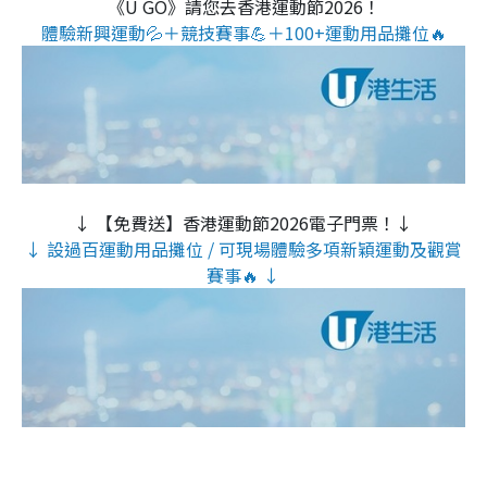
《U GO》請您去香港運動節2026！
體驗新興運動💦＋競技賽事💪＋100+運動用品攤位🔥
↓ 【免費送】香港運動節2026電子門票！↓
↓ 設過百運動用品攤位 / 可現場體驗多項新穎運動及觀賞
賽事🔥 ↓