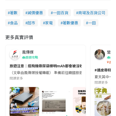
著數
減價優惠
一田百貨
商場及百貨公司
食品
超市
家電
著數優惠
一田
更多真實評價
風傳媒
營養教
旅遊攻略
生
香港
旅遊注意｜搭飛機帶尿袋標明mAh都會被沒收😱出發前切記檢查「1
#連皮帶籽都
（文章由風傳媒授權轉載） 準備前往韓國旅遊的民眾，近期要特別留
夏天其中一種時
閱讀更多
閱讀更多