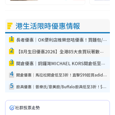
港生活限時優惠情報
1
長者優惠｜OK便利店推樂悠咭優惠！買麵包/牛奶/保健品拍卡即減
2
【8月生日優惠2026】全港85大食買玩著數攻略 自助餐/火鍋放題同行免費＋誠品/DONKI送現金券
3
開倉優惠｜銅鑼灣MICHAEL KORS開倉低至17折！直擊$500起買手袋/銀包/鞋款 必買經典Jet Set系列
4
開倉優惠｜馬拉松開倉低至3折！直擊$99起買adidas／New Balance／Puma鞋款 STANLEY保溫杯劈價至$119起
5
廚具優惠｜普樂氏/意美廚/Buffalo廚具低至3折！$89起買煎鍋／炒鑊／個人鍋 同場小家電激減至$99起