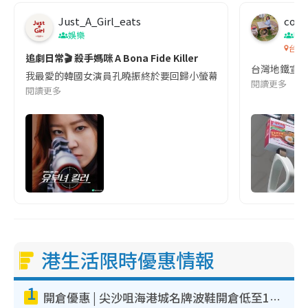
Just_A_Girl_eats
co c
娛樂
吹
台灣
追劇日常🎬 殺手媽咪 A Bona Fide Killer
台灣地鐵宣
我最愛的韓國女演員孔曉振終於要回歸小螢幕啦!這次的劇本改編自同名
閱讀更多
閱讀更多
港生活限時優惠情報
1
開倉優惠 | 尖沙咀海港城名牌波鞋開倉低至1折！On鞋$899起／Joy&Peace鞋履$98起