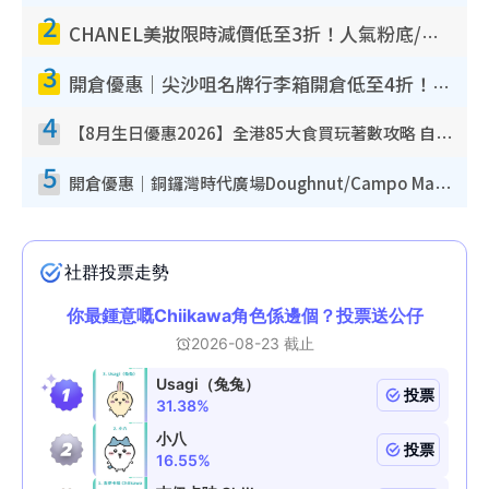
2
CHANEL美妝限時減價低至3折！人氣粉底/唇膏/精華液低至$275！COCO香水都有平
3
開倉優惠｜尖沙咀名牌行李箱開倉低至4折！一連5日 American Tourister/ace./Hallmark $200起！
4
【8月生日優惠2026】全港85大食買玩著數攻略 自助餐/火鍋放題同行免費＋誠品/DONKI送現金券
5
開倉優惠｜銅鑼灣時代廣場Doughnut/Campo Marzio開倉低至1折！背囊、書包、手袋劈價$200起