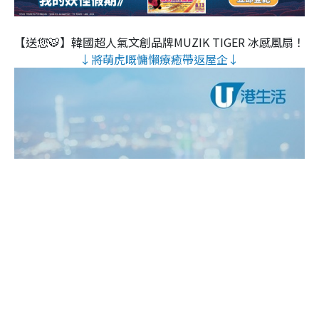
【送您🐯】韓國超人氣文創品牌MUZIK TIGER 冰感風扇！
↓將萌虎嘅慵懶療癒帶返屋企↓