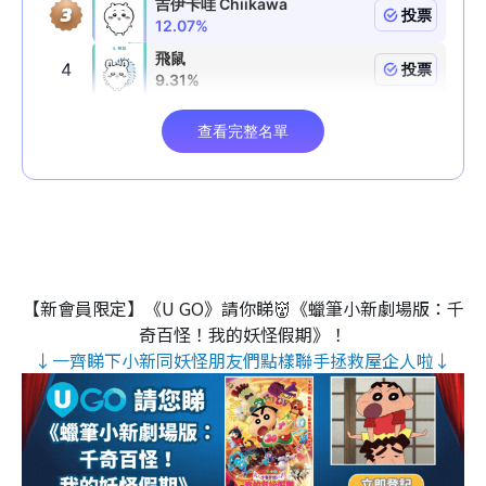
【新會員限定】《U GO》請你睇👹《蠟筆小新劇場版：千
奇百怪！我的妖怪假期》！
↓一齊睇下小新同妖怪朋友們點樣聯手拯救屋企人啦↓