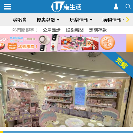
演唱會
優惠著數
玩樂情報
購物情報
熱門關鍵字：
公屋熱話
娛樂新聞
定期存款