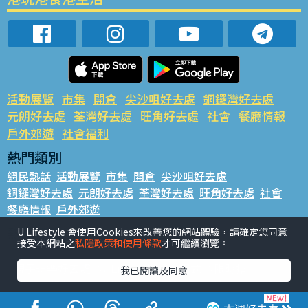
活動展覽
市集
開倉
尖沙咀好去處
銅鑼灣好去處
元朗好去處
荃灣好去處
旺角好去處
社會
餐廳情報
戶外郊遊
社會福利
熱門類別
網民熱話
活動展覽
市集
開倉
尖沙咀好去處
銅鑼灣好去處
元朗好去處
荃灣好去處
旺角好去處
社會
餐廳情報
戶外郊遊
熱門標籤
U Lifestyle 會使用Cookies來改善您的網站體驗，請確定您同意
接受本網站之
私隱政策和使用條款
才可繼續瀏覽。
#UGO搵好去處
#人氣活動推介
#美食社群熱話
#親子玩樂好去處
#ULifestyle應用程式
#限時搶
我已閱讀及同意
#UJetso禮物放送
#ULifestyle商戶中心
#著數
#網絡熱話