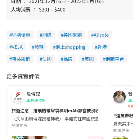
日期
2021年12月16日 - 2022年1月16日
人均消費
$201 - $400
網購優惠
網購
英國網購
Allsole
VEJA
波鞋
網上shopping
香港
時裝服飾
法國
品牌
英國
網購平台
更多真實評價
風傳媒
營養教
旅遊攻略
生
香港
旅遊注意｜搭飛機帶尿袋標明mAh都會被沒收😱出發前切記檢查「1
#連皮帶籽都
（文章由風傳媒授權轉載） 準備前往韓國旅遊的民眾，近期要特別留
夏天其中一種時
閱讀更多
閱讀更多