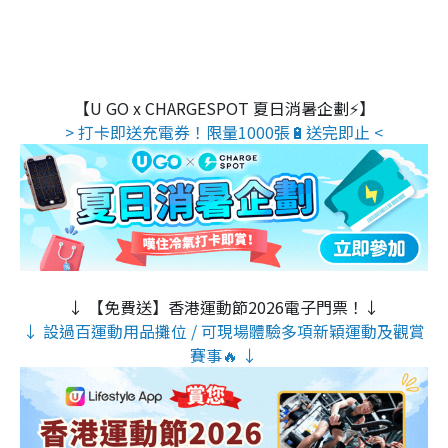
【U GO x CHARGESPOT 夏日消暑企劃⚡】
> 打卡即送充電券！限量1000張🔋送完即止 <
↓ 【免費送】香港運動節2026電子門票！↓
↓ 設過百運動用品攤位 / 可現場體驗多項新穎運動及觀賞
賽事🔥 ↓