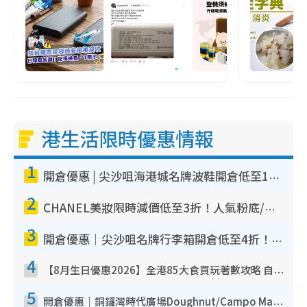
港生活限時優惠情報
1
開倉優惠 | 尖沙咀海港城名牌波鞋開倉低至1折！On鞋$899起／Joy&Peace鞋履$98起
2
CHANEL美妝限時減價低至3折！人氣粉底/唇膏/精華液低至$275！COCO香水都有平
3
開倉優惠｜尖沙咀名牌行李箱開倉低至4折！一連5日 American Tourister/ace./Hallmark $200起！
4
【8月生日優惠2026】全港85大食買玩著數攻略 自助餐/火鍋放題同行免費＋誠品/DONKI送現金券
5
開倉優惠｜銅鑼灣時代廣場Doughnut/Campo Marzio開倉低至1折！背囊、書包、手袋劈價$200起