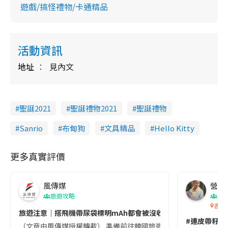
遊戲/搞怪禮物/卡通精品
活動資訊
地址
見內文
聖誕2021
聖誕禮物2021
聖誕禮物
Sanrio
布甸狗
文具精品
Hello Kitty
更多真實評價
風傳媒
營養教
旅遊攻略
生
香港
旅遊注意｜搭飛機帶尿袋標明mAh都會被沒收😱出發前切記檢查「1
#連皮帶籽都
（文章由風傳媒授權轉載） 準備前往韓國旅遊的民眾，近期要特別留