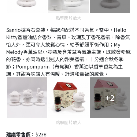
點擊圖片放大
Sanrio擴香石套裝，每款均配搭不同香氣。當中，Hello
Kitty香薰油結合香梨、青草、玫瑰及丁香花香氣，除香氣
怡人外，更可令人放鬆心情，給予舒緩平衡作用；My
Melody香薰油以小荳蔻及含羞草香氣為主調，既散發粉感
的花香，亦同時透出迷人的甜美香氣，十分適合秋冬季
節；Pompompurin（布甸狗）香薰油以香草香氣為主
調，其甜香味讓人有溫暖、舒適和幸福的感覺。
+2
點擊圖片放大
建議零售價：
$238