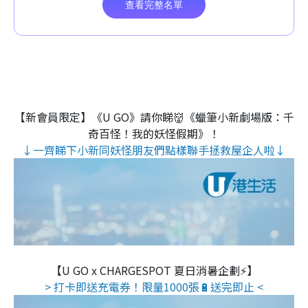
【新會員限定】《U GO》請你睇👹《蠟筆小新劇場版：千
奇百怪！我的妖怪假期》！
↓一齊睇下小新同妖怪朋友們點樣聯手拯救屋企人啦↓
【U GO x CHARGESPOT 夏日消暑企劃⚡】
> 打卡即送充電券！限量1000張🔋送完即止 <