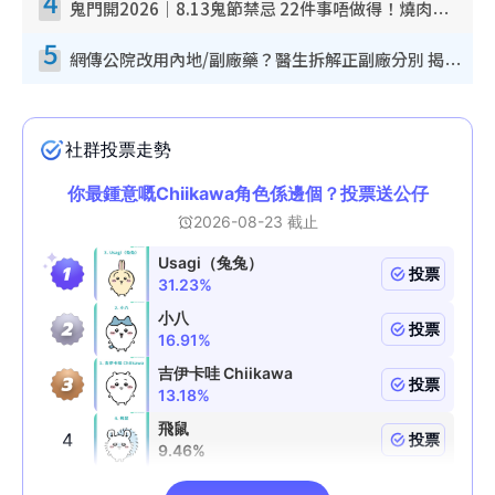
4
鬼門開2026｜8.13鬼節禁忌 22件事唔做得！燒肉、刺身要少食？半夜勿吹口哨/打呢個電話
5
網傳公院改用內地/副廠藥？醫生拆解正副廠分別 揭4類人換藥隨時出事