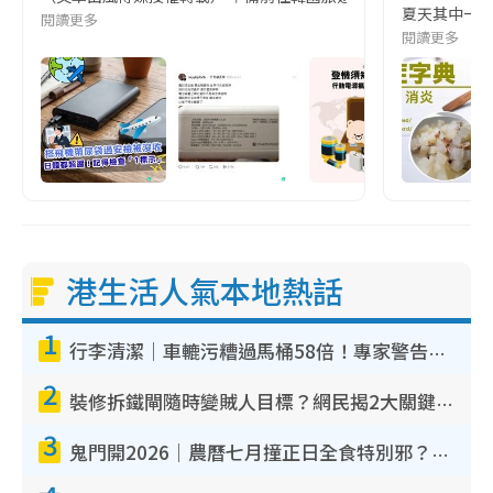
夏天其中一種時
閱讀更多
閱讀更多
港生活人氣本地熱話
1
行李清潔｜車轆污糟過馬桶58倍！專家警告忌用酒精抹 教1招免污手除菌
2
裝修拆鐵閘隨時變賊人目標？網民揭2大關鍵用途：裝新式等於白裝？附新舊鐵閘分別
3
鬼門開2026｜農曆七月撞正日全食特別邪？專家警告切忌做一事！揭4大禁忌+2招保平安