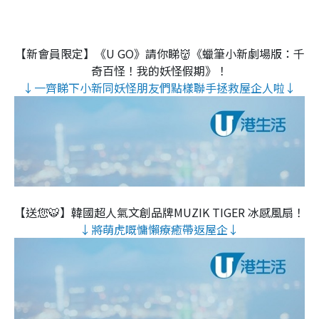
【新會員限定】《U GO》請你睇👹《蠟筆小新劇場版：千
奇百怪！我的妖怪假期》！
↓一齊睇下小新同妖怪朋友們點樣聯手拯救屋企人啦↓
【送您🐯】韓國超人氣文創品牌MUZIK TIGER 冰感風扇！
↓將萌虎嘅慵懶療癒帶返屋企↓