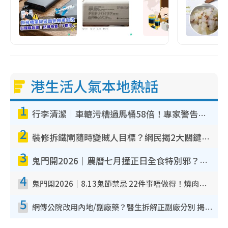
港生活人氣本地熱話
1
行李清潔｜車轆污糟過馬桶58倍！專家警告忌用酒精抹 教1招免污手除菌
2
裝修拆鐵閘隨時變賊人目標？網民揭2大關鍵用途：裝新式等於白裝？附新舊鐵閘分別
3
鬼門開2026｜農曆七月撞正日全食特別邪？專家警告切忌做一事！揭4大禁忌+2招保平安
4
鬼門開2026｜8.13鬼節禁忌 22件事唔做得！燒肉、刺身要少食？半夜勿吹口哨/打呢個電話
5
網傳公院改用內地/副廠藥？醫生拆解正副廠分別 揭4類人換藥隨時出事