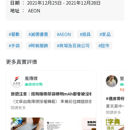
日期
2021年12月25日 - 2021年12月28日
地址
AEON
著數
減價優惠
AEON
廚具
家品
手袋
時裝服飾
商場及百貨公司
超市
更多真實評價
風傳媒
營養教
旅遊攻略
生
香港
旅遊注意｜搭飛機帶尿袋標明mAh都會被沒收😱出發前切記檢查「1
#連皮帶籽都
（文章由風傳媒授權轉載） 準備前往韓國旅遊的民眾，近期要特別留
夏天其中一種時
閱讀更多
閱讀更多