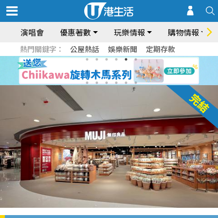
演唱會
優惠著數
玩樂情報
購物情報
熱門關鍵字：
公屋熱話
娛樂新聞
定期存款