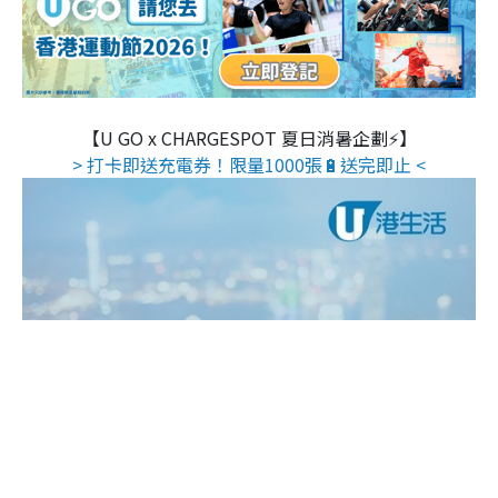
【U GO x CHARGESPOT 夏日消暑企劃⚡】
> 打卡即送充電券！限量1000張🔋送完即止 <