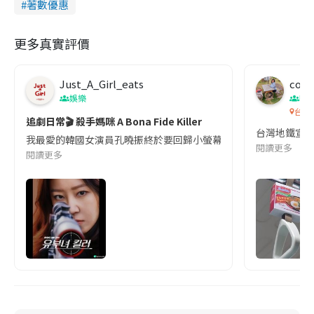
著數優惠
更多真實評價
Just_A_Girl_eats
co c
娛樂
吹
台灣
追劇日常🎬 殺手媽咪 A Bona Fide Killer
台灣地鐵宣
我最愛的韓國女演員孔曉振終於要回歸小螢幕啦!這次的劇本改編自同名
閱讀更多
閱讀更多