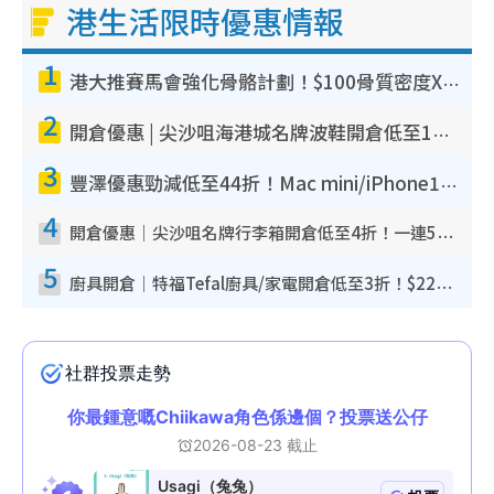
港生活限時優惠情報
1
港大推賽馬會強化骨骼計劃！$100骨質密度X光檢查 完成免費運動訓練送超市禮券！附參加資格
2
開倉優惠 | 尖沙咀海港城名牌波鞋開倉低至1折！On鞋$899起／Joy&Peace鞋履$98起
3
豐澤優惠勁減低至44折！Mac mini/iPhone17Pro大減價！廚房家電$220起
4
開倉優惠｜尖沙咀名牌行李箱開倉低至4折！一連5日 American Tourister/ace./Hallmark $200起！
5
廚具開倉｜特福Tefal廚具/家電開倉低至3折！$220起買平底鍋/炒鑊/湯煲！電飯煲/吸塵機/燙斗$418起