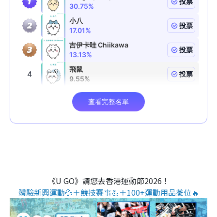
《U GO》請您去香港運動節2026！
體驗新興運動💦＋競技賽事💪＋100+運動用品攤位🔥