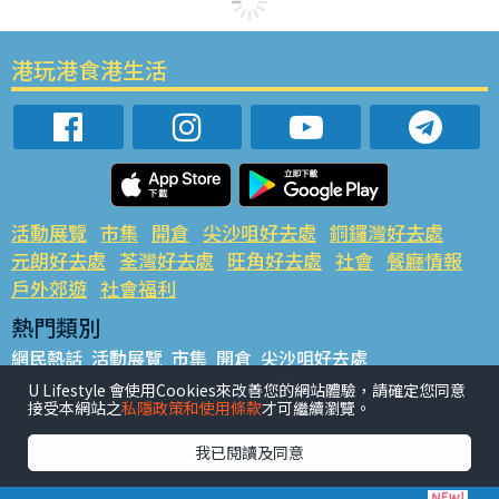
港玩港食港生活
活動展覽
市集
開倉
尖沙咀好去處
銅鑼灣好去處
元朗好去處
荃灣好去處
旺角好去處
社會
餐廳情報
戶外郊遊
社會福利
熱門類別
網民熱話
活動展覽
市集
開倉
尖沙咀好去處
銅鑼灣好去處
元朗好去處
荃灣好去處
旺角好去處
社會
U Lifestyle 會使用Cookies來改善您的網站體驗，請確定您同意
接受本網站之
私隱政策和使用條款
才可繼續瀏覽。
餐廳情報
戶外郊遊
熱門標籤
我已閱讀及同意
#UGO搵好去處
#人氣活動推介
#美食社群熱話