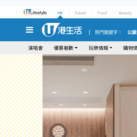
HK
Travel
Food
Beauty
熱門關鍵字：
公屋
演唱會
優惠著數
玩樂情報
購物