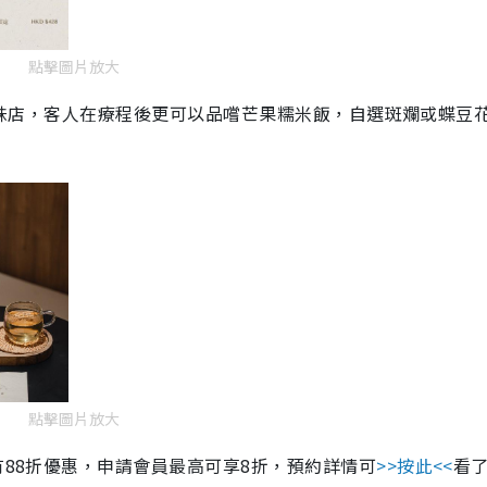
點擊圖片放大
k的姐妹店，客人在療程後更可以品嚐芒果糯米飯，自選斑斕或蝶豆
點擊圖片放大
有88折優惠，申請會員最高可享8折，預約詳情可
>>按此<<
看