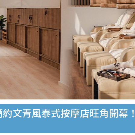
呎簡約文青風泰式按摩店旺角開幕！