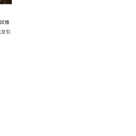
試推
磁叉引