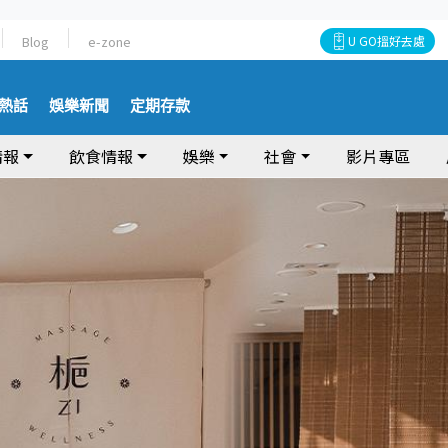
Blog
e-zone
U GO搵好去處
熱話
娛樂新聞
定期存款
情報
飲食情報
娛樂
社會
影片專區