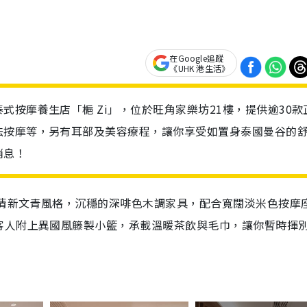
在Google追蹤
《UHK 港生活》
按摩養生店「梔 Zi」，位於旺角家樂坊21樓，提供逾30款
法按摩等，另有耳部及美容療程，讓你享受如置身泰國曼谷的
消息！
小清新文青風格，沉穩的深啡色木調家具，配合寬闊淡米色按摩
客人附上異國風籐製小籃，承載溫暖茶飲與毛巾，讓你暫時揮