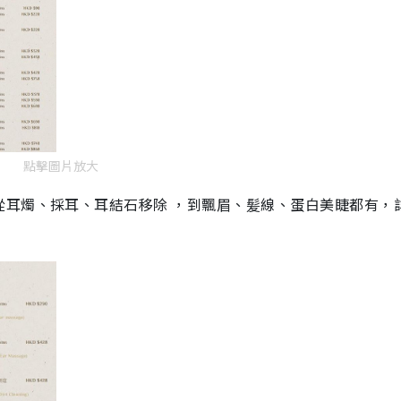
點擊圖片放大
從耳燭、採耳、耳結石移除 ，到飄眉、髪線、蛋白美睫都有，