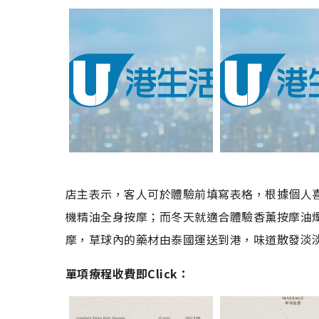
店主表示，客人可於體驗前填寫表格，根據個人
機精油全身按摩；而冬天就適合體驗香薰按摩油
摩，草球內的藥材由泰國運送到港，味道散發淡
單項
療程
收費即Click：