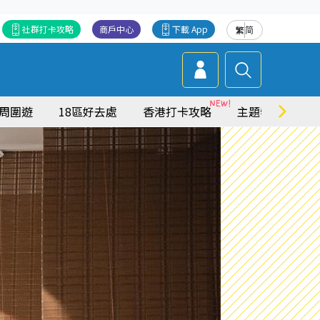
社群打卡攻略
商戶中心
下載 App
繁
简
周圍遊
18區好去處
香港打卡攻略
主題特集