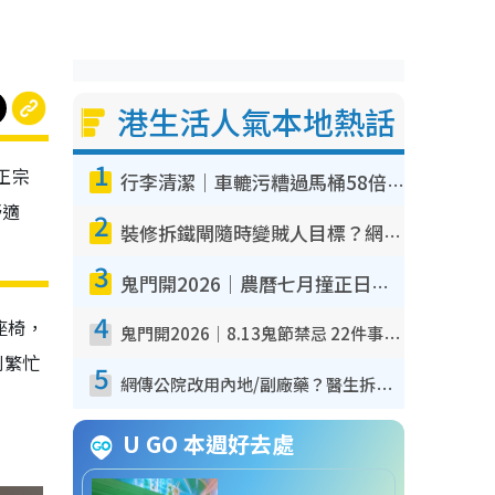
港生活人氣本地熱話
1
正宗
行李清潔｜車轆污糟過馬桶58倍！專家警告忌用酒精抹 教1招免污手除菌
舒適
2
裝修拆鐵閘隨時變賊人目標？網民揭2大關鍵用途：裝新式等於白裝？附新舊鐵閘分別
3
鬼門開2026｜農曆七月撞正日全食特別邪？專家警告切忌做一事！揭4大禁忌+2招保平安
4
座椅，
鬼門開2026｜8.13鬼節禁忌 22件事唔做得！燒肉、刺身要少食？半夜勿吹口哨/打呢個電話
別繁忙
5
網傳公院改用內地/副廠藥？醫生拆解正副廠分別 揭4類人換藥隨時出事
U GO 本週好去處