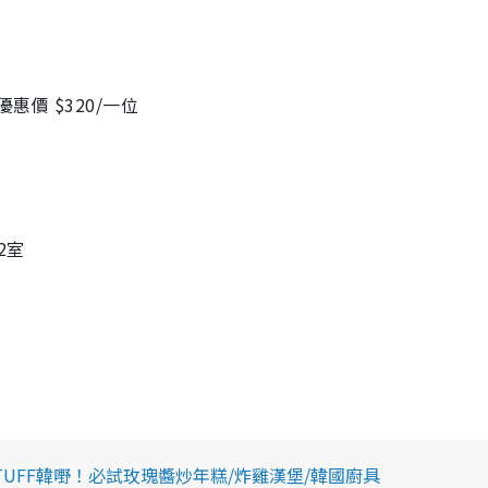
惠價 $320/一位
2室
UFF韓嘢！必試玫瑰醬炒年糕/炸雞漢堡/韓國廚具