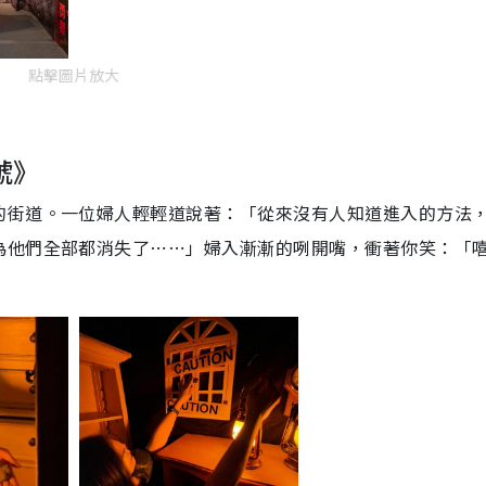
點擊圖片放大
號》
的街道。一位婦人輕輕道說著：「從來沒有人知道進入的方法
為他們全部都消失了⋯⋯」婦入漸漸的咧開嘴，衝著你笑：「