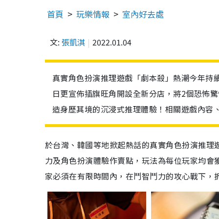
首頁
玩樂情報
室內好去處
文:
張凱淇
2022.01.04
真實角色扮演推理遊戲「劇本殺」熱潮今年持
日更宣佈插旗旺角開設全新分店，將2個恐怖
造身歷其境的沉浸式推理體驗！相關遊戲內容
於台灣、韓國等地掀起熱話的真實角色扮演推理遊戲（LARP
力及角色扮演體驗作賣點，玩法為每位玩家均會
家必須在有限時間內，在鬥智鬥力的攻心戰下，