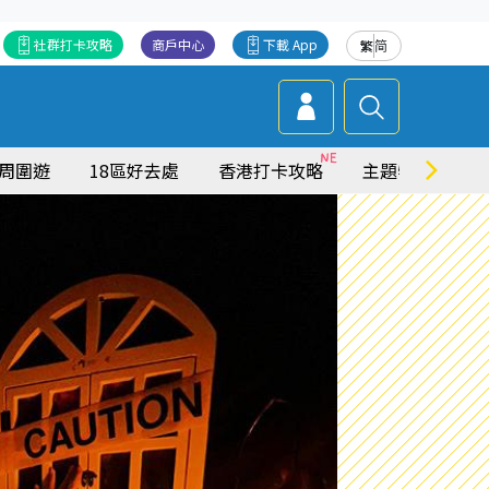
社群打卡攻略
商戶中心
下載 App
繁
简
周圍遊
18區好去處
香港打卡攻略
主題特集