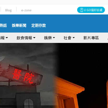
Blog
e-zone
U GO搵好去處
熱話
娛樂新聞
定期存款
情報
飲食情報
娛樂
社會
影片專區