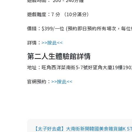
遊戲時間： 200 - 240分鐘
遊戲難度：7 分 （10分滿分）
價錢：$399/一位 (預約即日預約所有場次，每位優
詳情：
>>按此<<
第二人生體驗館詳情
地址：旺角西洋菜南街5-7號好望角大廈19樓190
官網預約：
>>按此<<
【太子好去處】大南街新開韓國美食雜貨舖K ST