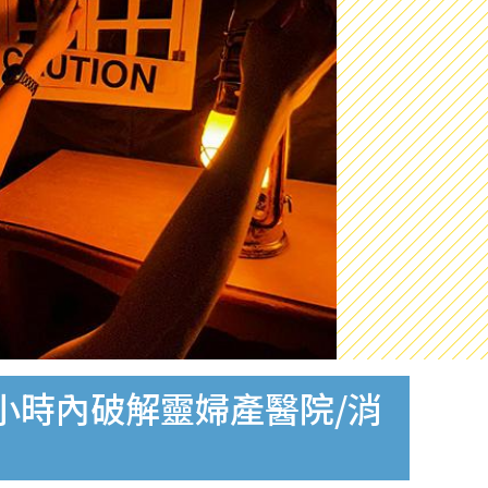
小時內破解靈婦產醫院/消