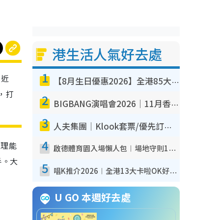
港生活人氣好去處
1
」近
【8月生日優惠2026】全港85大食買玩著數攻略 自助餐/火鍋放題同行免費＋誠品/DONKI送現金券
，打
2
BIGBANG演唱會2026｜11月香港啟德開3場！實名制VIP申請、優先購票攻略
3
人夫集團｜Klook套票/優先訂票/公開發售搶飛攻略！附票價.購票連結.場地座位表
4
推理能
啟德體育園入場懶人包︱場地守則12違禁品不可進場准帶細水樽但全場禁樽蓋！應援牌有限制！
手。大
5
唱K推介2026︱全港13大卡啦OK好去處！最平$36起 日文K都有！(附地址+收費詳情)
U GO 本週好去處