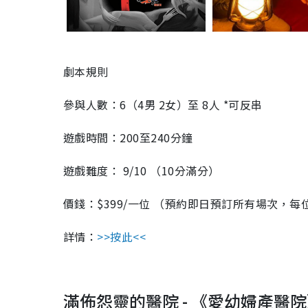
劇本規則
參與人數：6（4男 2女）至 8人 *可反串
遊戲時間：200至240分鐘
遊戲難度： 9/10 （10分滿分）
價錢：$399/一位 （預約即日預訂所有場次，每位優
詳情：
>>按此<<
滿佈怨靈的醫院 - 《愛幼婦產醫