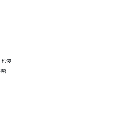
，也沒
嘻嘻