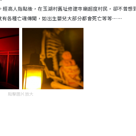
還。經高人指點後，在玉湖村舊址修建寺廟超度村民，卻不曾想
就有各種亡魂傳聞，如出生嬰兒大部分都會死亡等等⋯⋯
點擊圖片放大