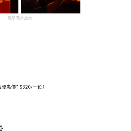
點擊圖片放大
惠價* $320/一位）
院》