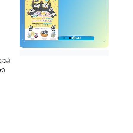
宛如身
0分