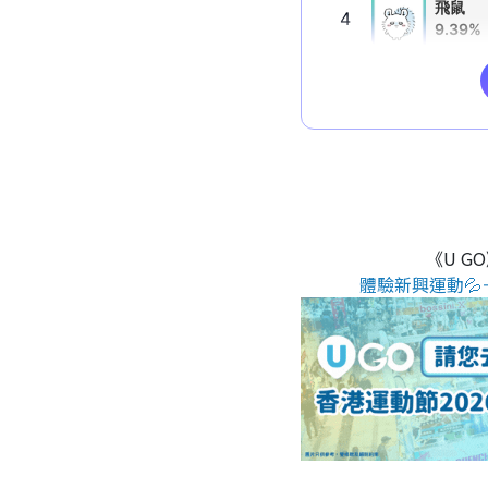
《U G
體驗新興運動💦