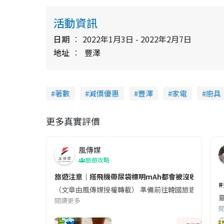
活動資訊
日期
2022年1月3日 - 2022年2月7日
地址
豐澤
著數
減價優惠
豐澤
家電
廚具
更多真實評價
風傳媒
旅遊攻略
旅遊注意｜搭飛機帶尿袋標明mAh都會被沒收😱出發前
（文章由風傳媒授權轉載） 準備前往韓國旅遊的民眾，
夏
閱讀更多