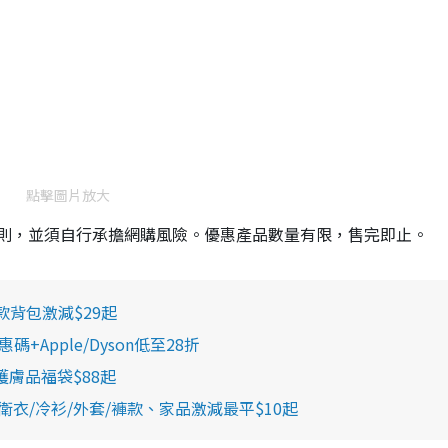
點擊圖片放大
則，並須自行承擔網購風險。優惠產品數量有限，售完即止。
款背包激減$29起
+Apple/Dyson低至28折
護膚品福袋$88起
衣/冷衫/外套/褲款、家品激減最平$10起