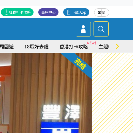
社群打卡攻略
商戶中心
下載 App
繁
简
周圍遊
18區好去處
香港打卡攻略
主題特集