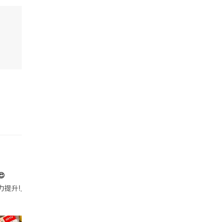

帶的行動電源機身已標示「10000mAh」，卻仍被要求當場丟棄，讓他
注力提升!｣ 長時間對住電腦､剪片寫稿,成日覺得眼睛乾澀､腦袋好似｢斷線｣｡試咗
好多鮮為人知嘅好處：減肥、消水腫、降血脂、美白養顏👇 冬瓜5大功效✨ 1️⃣ 利尿