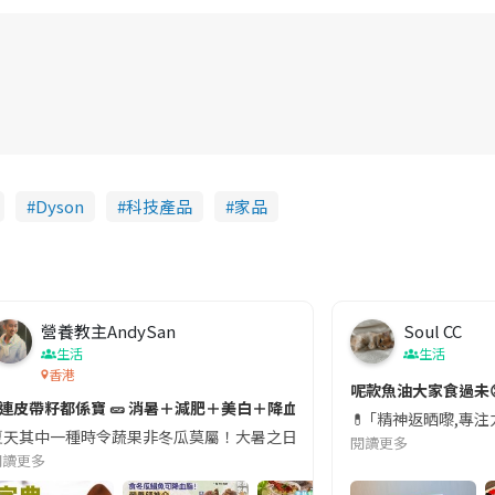
Dyson
科技產品
家品
營養教主AndySan
Soul CC
生活
生活
香港
切記檢查「1標示」🚨
呢款魚油大家食過未
#連皮帶籽都係寶 🥒 消暑＋減肥＋美白＋降血脂
近期要特別留意隨身行李中的行動電源。一名旅客日前在機場安檢時，明明攜
💊 ｢精神返晒嚟,專
天其中一種時令蔬果非冬瓜莫屬！大暑之日，點都要飲碗冬瓜湯消暑解渴！除了解暑，冬瓜仲有
閱讀更多
閱讀更多