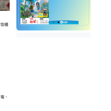
門雪櫃
家電、