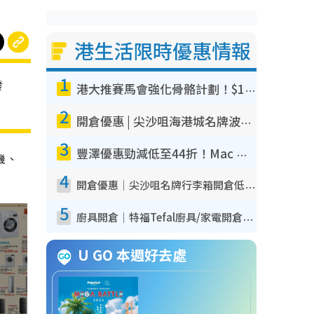
港生活限時優惠情報
1
發
港大推賽馬會強化骨骼計劃！$100骨質密度X光檢查 完成免費運動訓練送超市禮券！附參加資格
2
開倉優惠 | 尖沙咀海港城名牌波鞋開倉低至1折！On鞋$899起／Joy&Peace鞋履$98起
3
豐澤優惠勁減低至44折！Mac mini/iPhone17Pro大減價！廚房家電$220起
機、
4
開倉優惠｜尖沙咀名牌行李箱開倉低至4折！一連5日 American Tourister/ace./Hallmark $200起！
5
廚具開倉｜特福Tefal廚具/家電開倉低至3折！$220起買平底鍋/炒鑊/湯煲！電飯煲/吸塵機/燙斗$418起
U GO 本週好去處