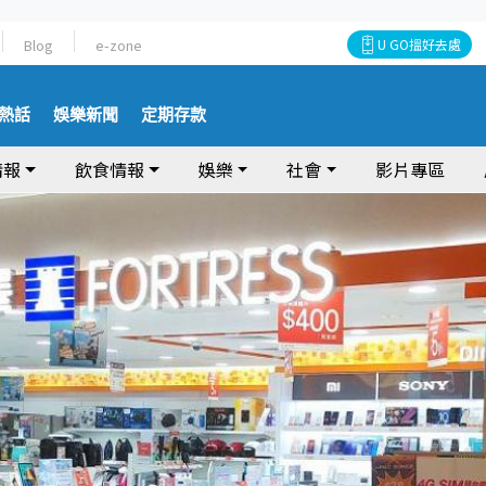
Blog
e-zone
U GO搵好去處
熱話
娛樂新聞
定期存款
情報
飲食情報
娛樂
社會
影片專區