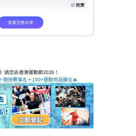
O》請您去香港運動節2026！
＋競技賽事💪＋100+運動用品攤位🔥