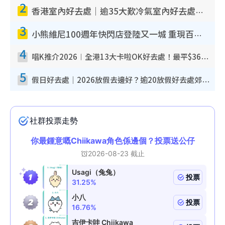
2
香港室內好去處｜逾35大歎冷氣室內好去處推介 室內活動免費避雨無懼落雨
3
小熊維尼100週年快閃店登陸又一城 重現百畝森林經典場景／獨家限定盲盒登場／專屬DIY香水
4
唱K推介2026︱全港13大卡啦OK好去處！最平$36起 日文K都有！(附地址+收費詳情)
5
假日好去處｜2026放假去邊好？逾20放假好去處郊外/秘景 休閒半日或一日遊