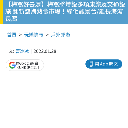
【梅窩好去處】梅窩將增設多項康樂及交通設
施 翻新臨海熟食市場！綠化觀景台/延長海濱
長廊
首頁
玩樂情報
戶外郊遊
文:
曹冰冰
2022.01.28
在Google追蹤
用 App 睇文
《UHK 港生活》