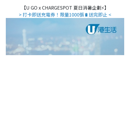
【U GO x CHARGESPOT 夏日消暑企劃⚡】
> 打卡即送充電券！限量1000張🔋送完即止 <