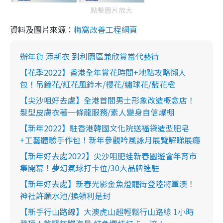
點擊圖片放大
資料及圖片來源：
梅窩改善工程網頁
辦年貨 添新衣 到利園區兼欣賞當代藝術
【花季2022】香港全年賞花時間+地點攻略懶人
包！吊鐘花/紅花風鈴木/櫻花/繡球花/藍花楹
【尖沙咀好去處】全港首間男士形象改造概念店！
髮型皮膚衣著一條龍服務/素人變身自信爆棚
【新年2022】駐香港韓國文化院送福袋造型肥皂
+工藝體驗手作包！新年參觀吟風詠月展覽解睇展癮
【新年好去處2022】尖沙咀肥蛙新春園遊會年宵市
集開幕！夢幻氣球打卡位/30大品牌進駐
【新年好去處】新春光影金魚燈籠街登陸將軍澳！
神社許願水池/換領利是封
【新手行山路線】大澳虎山超輕鬆行山路線 1小時