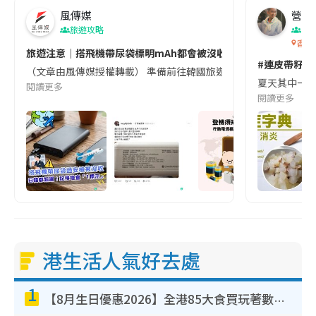
風傳媒
營養教
旅遊攻略
生
香港
旅遊注意｜搭飛機帶尿袋標明mAh都會被沒收😱出發前切記檢查「1
#連皮帶籽都
（文章由風傳媒授權轉載） 準備前往韓國旅遊的民眾，近期要特別留
夏天其中一種時
閱讀更多
閱讀更多
港生活人氣好去處
1
【8月生日優惠2026】全港85大食買玩著數攻略 自助餐/火鍋放題同行免費＋誠品/DONKI送現金券