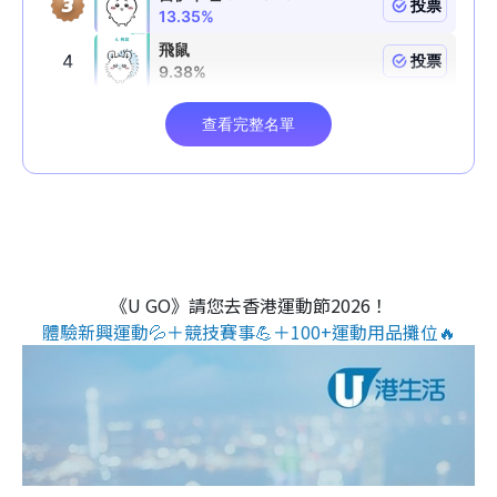
《U GO》請您去香港運動節2026！
體驗新興運動💦＋競技賽事💪＋100+運動用品攤位🔥