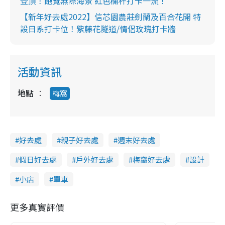
登頂！飽覽無際海景 紅色欄杆打卡一流！
【新年好去處2022】信芯園農莊劍蘭及百合花開 特
設日系打卡位！紫藤花隧道/情侶玫瑰打卡牆
活動資訊
地點
梅窩
好去處
親子好去處
週末好去處
假日好去處
戶外好去處
梅窩好去處
設計
小店
單車
更多真實評價