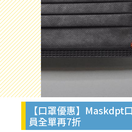
【口罩優惠】Maskdpt
員全單再7折