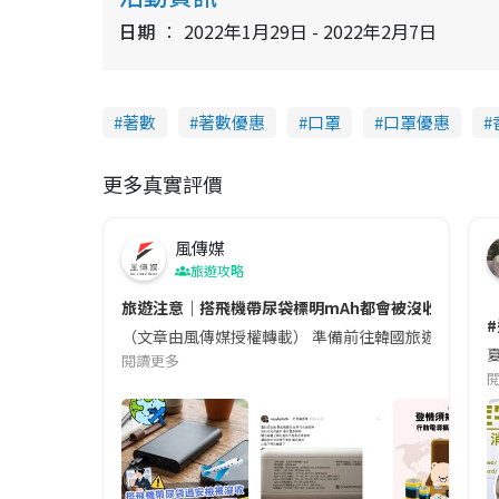
日期
2022年1月29日 - 2022年2月7日
著數
著數優惠
口罩
口罩優惠
更多真實評價
風傳媒
旅遊攻略
旅遊注意｜搭飛機帶尿袋標明mAh都會被沒收😱出發前
（文章由風傳媒授權轉載） 準備前往韓國旅遊的民眾，
夏
閱讀更多