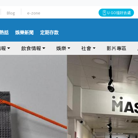
Blog
e-zone
U GO搵好去處
熱話
娛樂新聞
定期存款
情報
飲食情報
娛樂
社會
影片專區