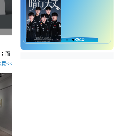
惠；而
購買<<