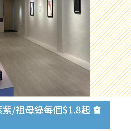
紫/祖母綠每個$1.8起 會