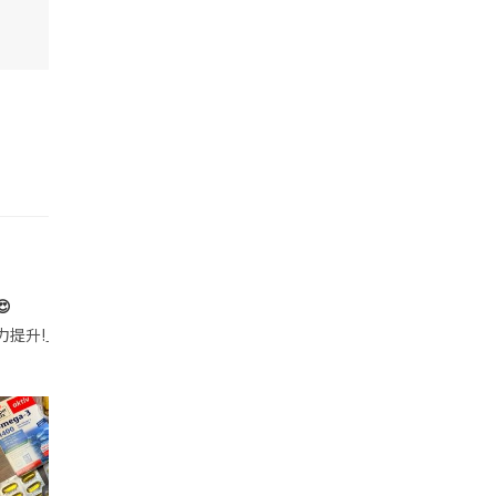

帶的行動電源機身已標示「10000mAh」，卻仍被要求當場丟棄，讓他
注力提升!｣ 長時間對住電腦､剪片寫稿,成日覺得眼睛乾澀､腦袋好似｢斷線｣｡試咗
好多鮮為人知嘅好處：減肥、消水腫、降血脂、美白養顏👇 冬瓜5大功效✨ 1️⃣ 利尿