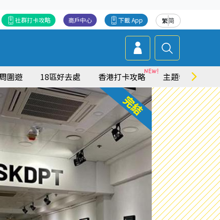
社群打卡攻略
商戶中心
下載 App
繁
简
周圍遊
18區好去處
香港打卡攻略
主題特集