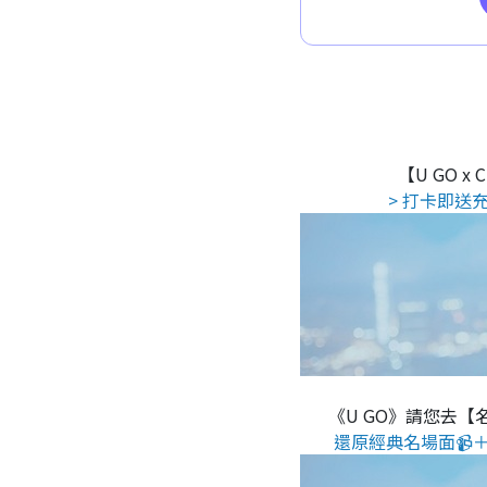
【U GO x
> 打卡即送充
《U GO》請您去【
還原經典名場面📹＋