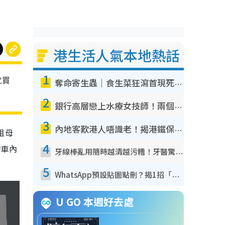
港生活人氣本地熱話
1
就買
奪命寄生蟲｜食生菜狂瀉首現死者！疫潮惡化錄1.8萬宗病例 揭洗菜3大謬誤
2
銀行高層戀上水療女技師！兩個月借128萬驚覺「沉船」沉落火海 揭背後疑似邪教操控賣淫
3
內地客歎港人唔識老！揭港鐵保鮮級冷氣 港人求放過：咪投訴
祖母
4
物車內
牙線棒亂用隨時越清越污糟！牙醫驚揭盲目過戶細菌恐致蛀牙：呢種先係日常真保養
5
WhatsApp預設貼圖點刪？揭1招「反向操作」還原簡潔介面 附3步實測教學
U GO 本週好去處