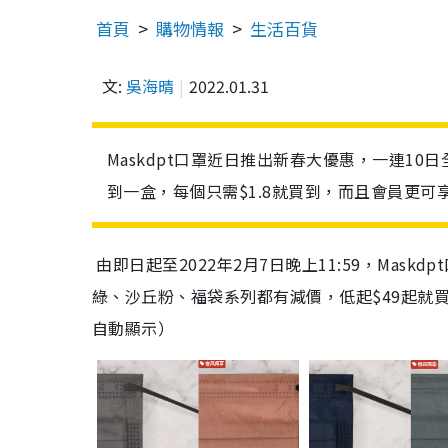
首頁
購物情報
生活百貨
文:
吳海晴
2022.01.31
Maskdpt口罩近日推出新春大優惠，一連10
到一盒，每個只需$1.8就買到，而且會員更可
由即日起
至
2022
年
2
月
7
日晚上
11:59
，Mask
綠、沙丘粉、福袋系列都有減價，低起$49起就
自動顯示）