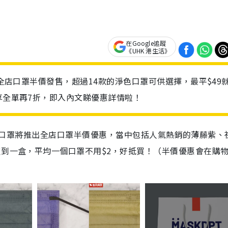
在Google追蹤
《UHK 港生活》
日全店口罩半價發售，超過14款的淨色口罩可供選擇，最平$49
享全單再7折，即入內文睇優惠詳情啦！
dpt口罩將推出全店口罩半價優惠，當中包括人氣熱銷的薄藤紫、
買到一盒，平均一個口罩不用$2，好抵買！（半價優惠會在購