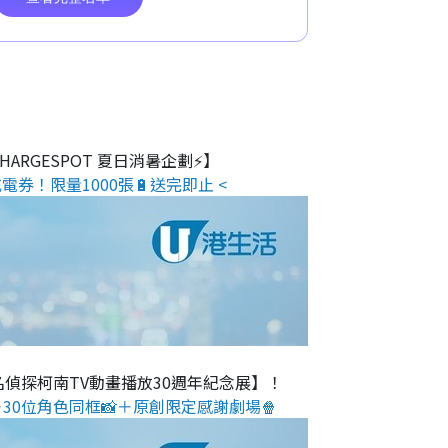
 CHARGESPOT 夏日消暑企劃⚡】
電券！限量1000張🔋送完即止 <
名偵探柯南TV動畫播放30週年紀念展】！
30位角色同框📸＋原創限定感謝劇場🍿