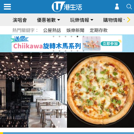
演唱會
優惠著數
玩樂情報
購物情報
熱門關鍵字：
公屋熱話
娛樂新聞
定期存款