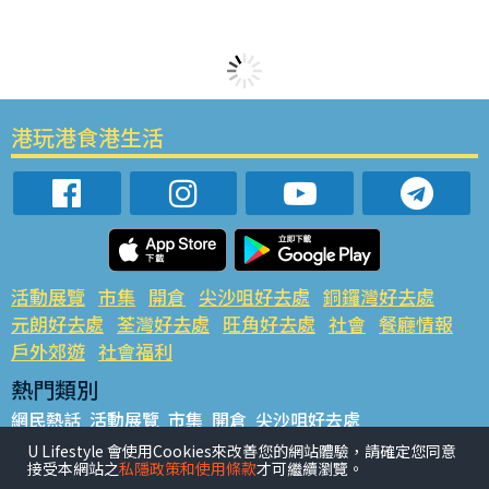
港玩港食港生活
活動展覽
市集
開倉
尖沙咀好去處
銅鑼灣好去處
元朗好去處
荃灣好去處
旺角好去處
社會
餐廳情報
戶外郊遊
社會福利
熱門類別
網民熱話
活動展覽
市集
開倉
尖沙咀好去處
銅鑼灣好去處
元朗好去處
荃灣好去處
旺角好去處
社會
U Lifestyle 會使用Cookies來改善您的網站體驗，請確定您同意
接受本網站之
私隱政策和使用條款
才可繼續瀏覽。
餐廳情報
戶外郊遊