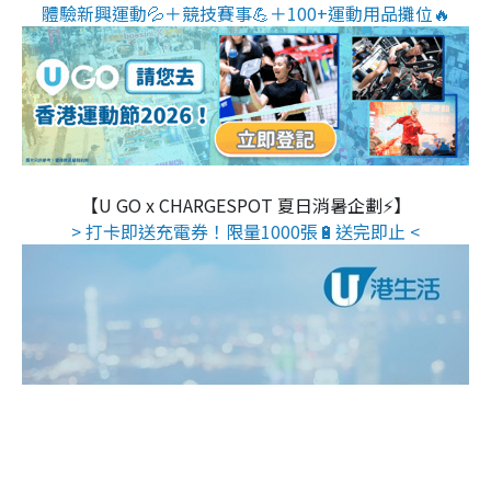
體驗新興運動💦＋競技賽事💪＋100+運動用品攤位🔥
【U GO x CHARGESPOT 夏日消暑企劃⚡】
> 打卡即送充電券！限量1000張🔋送完即止 <