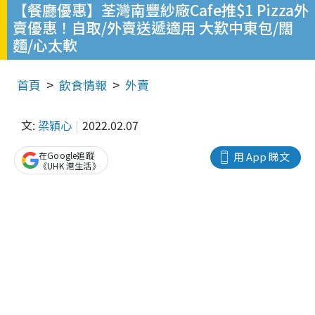
【餐廳優惠】荃灣南豐紗廠Cafe推$1 Pizza外
賣優惠！自取/外賣送遞適用 大歎中東包/闊
麵/⼼太軟
首頁
飲食情報
外賣
文:
梁穎心
2022.02.07
在Google追蹤
用 App 睇文
《UHK 港生活》