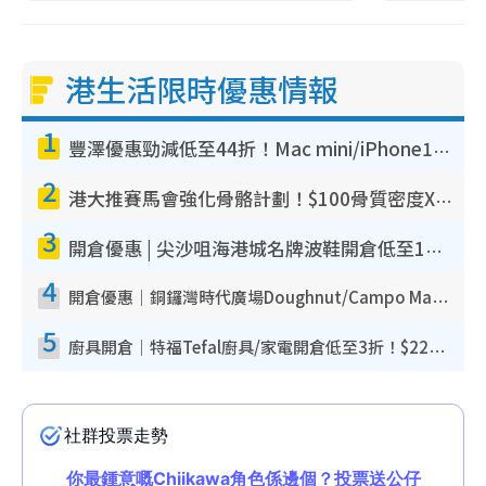
港生活限時優惠情報
1
豐澤優惠勁減低至44折！Mac mini/iPhone17Pro大減價！廚房家電$220起
2
港大推賽馬會強化骨骼計劃！$100骨質密度X光檢查 完成免費運動訓練送超市禮券！附參加資格
3
開倉優惠 | 尖沙咀海港城名牌波鞋開倉低至1折！On鞋$899起／Joy&Peace鞋履$98起
4
開倉優惠｜銅鑼灣時代廣場Doughnut/Campo Marzio開倉低至1折！背囊、書包、手袋劈價$200起
5
廚具開倉｜特福Tefal廚具/家電開倉低至3折！$220起買平底鍋/炒鑊/湯煲！電飯煲/吸塵機/燙斗$418起