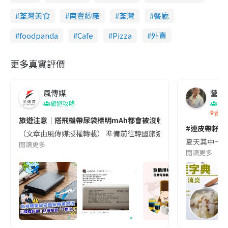
荃灣美食
南豐紗廠
荃灣
餐廳
foodpanda
Cafe
Pizza
外賣
更多真實評價
風傳媒
營養教
旅遊攻略
生
香港
旅遊注意｜搭飛機帶尿袋標明mAh都會被沒收😱出發前切記檢查「1
#連皮帶籽都
（文章由風傳媒授權轉載） 準備前往韓國旅遊的民眾，近期要特別留
夏天其中一種時
閱讀更多
閱讀更多