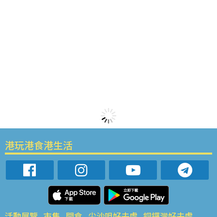
港玩港食港生活
活動展覽
市集
開倉
尖沙咀好去處
銅鑼灣好去處