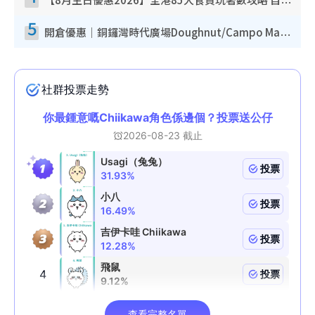
【8月生日優惠2026】全港85大食買玩著數攻略 自助餐/火鍋放題同行免費＋誠品/DONKI送現金券
5
開倉優惠｜銅鑼灣時代廣場Doughnut/Campo Marzio開倉低至1折！背囊、書包、手袋劈價$200起