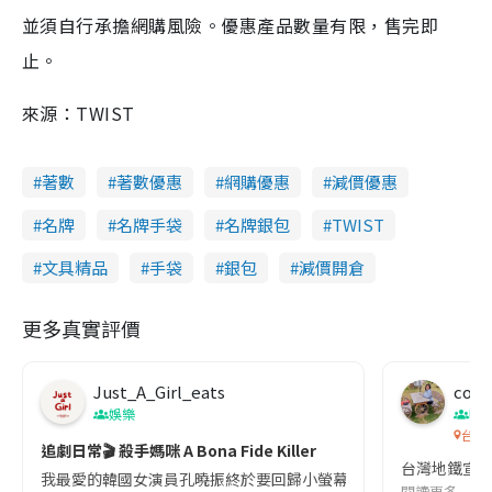
並須自行承擔網購風險。優惠產品數量有限，售完即
止。
來源：TWIST
著數
著數優惠
網購優惠
減價優惠
名牌
名牌手袋
名牌銀包
TWIST
文具精品
手袋
銀包
減價開倉
更多真實評價
Just_A_Girl_eats
co c
娛樂
吹
台灣
追劇日常🎬 殺手媽咪 A Bona Fide Killer
台灣地鐵宣
我最愛的韓國女演員孔曉振終於要回歸小螢幕啦!這次的劇本改編自同名
閱讀更多