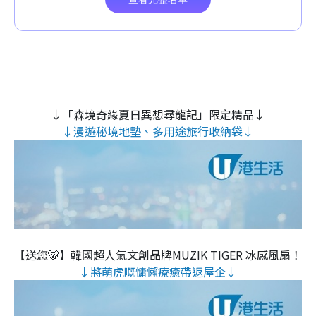
↓「森境奇緣夏日異想尋龍記」限定精品↓
↓漫遊秘境地墊、多用途旅行收納袋↓
【送您🐯】韓國超人氣文創品牌MUZIK TIGER 冰感風扇！
↓將萌虎嘅慵懶療癒帶返屋企↓