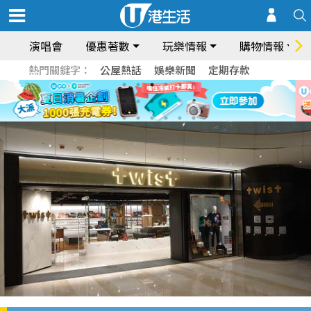
演唱會
優惠著數
玩樂情報
購物情報
熱門關鍵字：
公屋熱話
娛樂新聞
定期存款