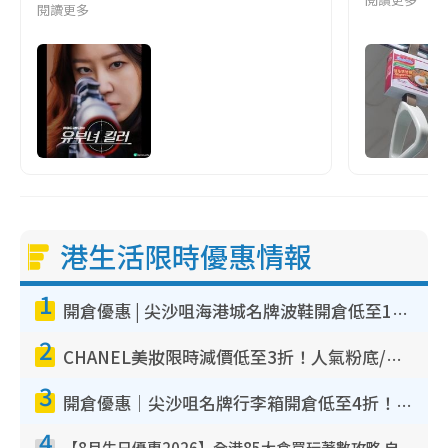
閱讀更多
港生活限時優惠情報
1
開倉優惠 | 尖沙咀海港城名牌波鞋開倉低至1折！On鞋$899起／Joy&Peace鞋履$98起
2
CHANEL美妝限時減價低至3折！人氣粉底/唇膏/精華液低至$275！COCO香水都有平
3
開倉優惠｜尖沙咀名牌行李箱開倉低至4折！一連5日 American Tourister/ace./Hallmark $200起！
4