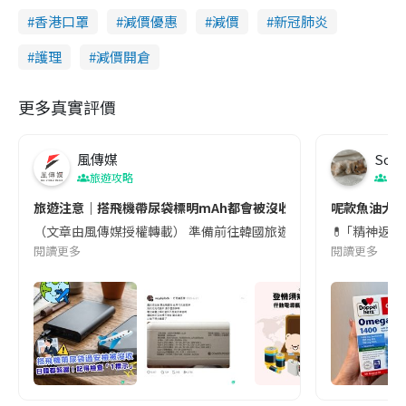
香港口罩
減價優惠
減價
新冠肺炎
護理
減價開倉
更多真實評價
風傳媒
Soul
旅遊攻略
生
旅遊注意｜搭飛機帶尿袋標明mAh都會被沒收😱出發前切記檢查「1
呢款魚油大家
（文章由風傳媒授權轉載） 準備前往韓國旅遊的民眾，近期要特別留
💊 ｢精神返
閱讀更多
閱讀更多