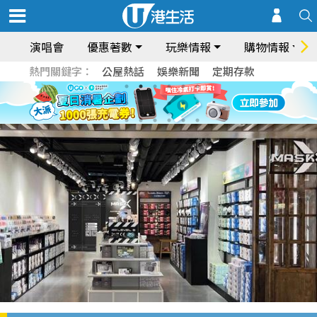
演唱會
優惠著數
玩樂情報
購物情報
熱門關鍵字：
公屋熱話
娛樂新聞
定期存款