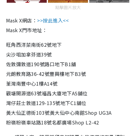
點擊圖片放大
Mask X網店：
>>按此進入<<
Mask X門市地址：
旺角西洋菜南街62號地下
尖沙咀加拿芬道39號
佐敦彌敦道190號路口地下B1舖
元朗教育路36-42號豐興樓地下B3號
荃灣南豐中心1樓A14號
觀塘開源道63號福昌大廈地下A5舖位
灣仔莊士敦道129-135號地下C1舖位
黃大仙正德街103號黃大仙中心南館Shop UG3A
粉嶺粉嶺車站路18號名都廣場Shop L2-42