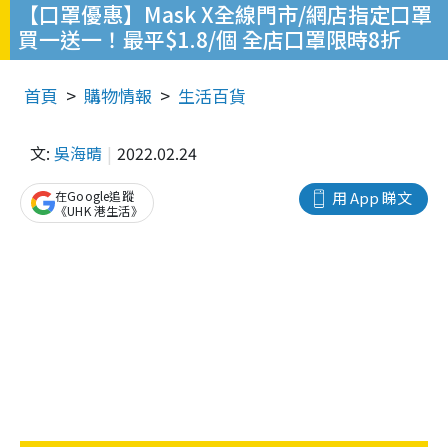
【口罩優惠】Mask X全線門市/網店指定口罩
買一送一！最平$1.8/個 全店口罩限時8折
首頁
購物情報
生活百貨
文:
吳海晴
2022.02.24
在Google追蹤
用 App 睇文
《UHK 港生活》