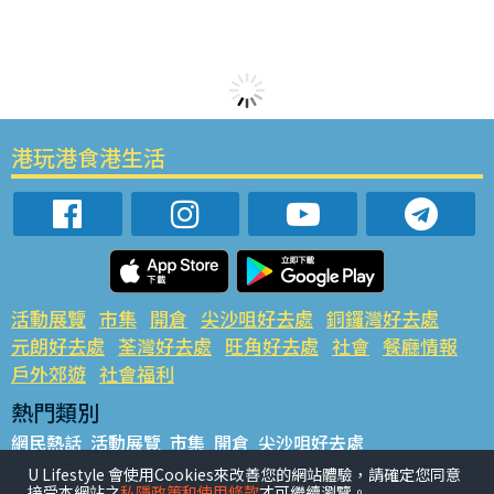
港玩港食港生活
活動展覽
市集
開倉
尖沙咀好去處
銅鑼灣好去處
元朗好去處
荃灣好去處
旺角好去處
社會
餐廳情報
戶外郊遊
社會福利
熱門類別
網民熱話
活動展覽
市集
開倉
尖沙咀好去處
銅鑼灣好去處
元朗好去處
荃灣好去處
旺角好去處
社會
U Lifestyle 會使用Cookies來改善您的網站體驗，請確定您同意
接受本網站之
私隱政策和使用條款
才可繼續瀏覽。