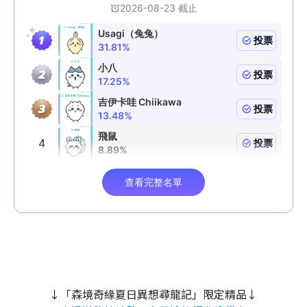
↓「森境奇緣夏日異想尋龍記」限定精品↓