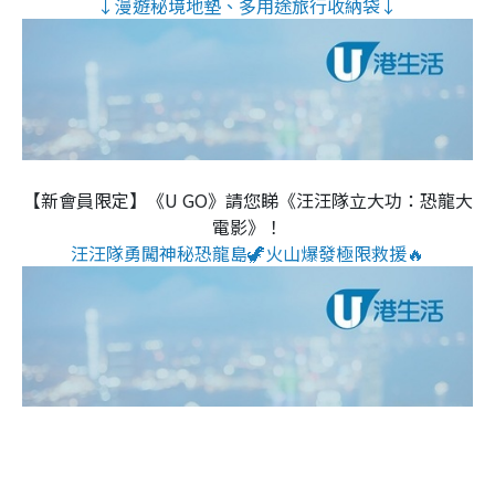
↓漫遊秘境地墊、多用途旅行收納袋↓
【新會員限定】《U GO》請您睇《汪汪隊立大功：恐龍大
電影》！
汪汪隊勇闖神秘恐龍島🦖火山爆發極限救援🔥