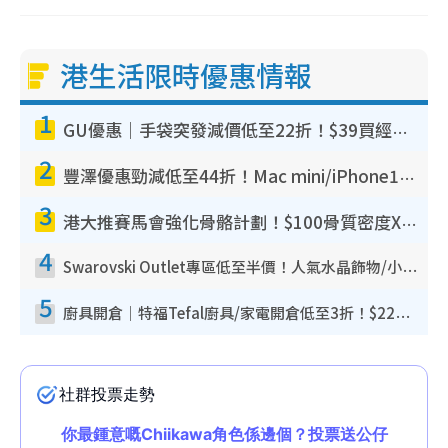
港生活限時優惠情報
1
GU優惠｜手袋突發減價低至22折！$39買經典波士頓包/餃子袋！飾物同步減價$29起！
2
豐澤優惠勁減低至44折！Mac mini/iPhone17Pro大減價！廚房家電$220起
3
港大推賽馬會強化骨骼計劃！$100骨質密度X光檢查 完成免費運動訓練送超市禮券！附參加資格
4
Swarovski Outlet專區低至半價！人氣水晶飾物/小擺設$138起！迪士尼款/水晶高跟鞋都有平
5
廚具開倉｜特福Tefal廚具/家電開倉低至3折！$220起買平底鍋/炒鑊/湯煲！電飯煲/吸塵機/燙斗$418起