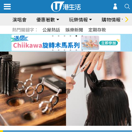
演唱會
優惠著數
玩樂情報
購物情報
熱門關鍵字：
公屋熱話
娛樂新聞
定期存款