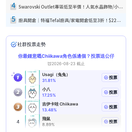
4
Swarovski Outlet專區低至半價！人氣水晶飾物/小擺設$138起！迪士尼款/水晶高跟鞋都有平
5
廚具開倉｜特福Tefal廚具/家電開倉低至3折！$220起買平底鍋/炒鑊/湯煲！電飯煲/吸塵機/燙斗$418起