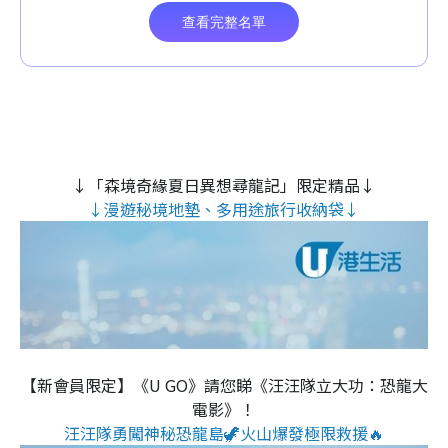
↓「森境奇緣夏日異想尋龍記」限定精品↓
↓漫遊秘境地墊、多用途旅行收納袋↓
【新會員限定】《U GO》請您睇《汪汪隊立大功：恐龍大
電影》！
汪汪隊勇闖神秘恐龍島🦖火山爆發極限救援🔥