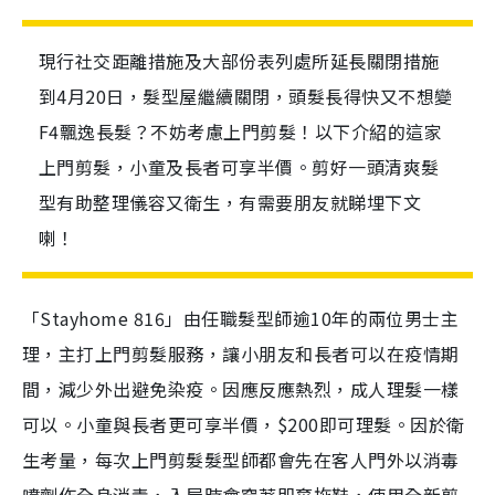
現行社交距離措施及大部份表列處所延長關閉措施
到4月20日，髮型屋繼續關閉，頭髮長得快又不想變
F4飄逸長髮？不妨考慮上門剪髮！以下介紹的這家
上門剪髮，小童及長者可享半價。剪好一頭清爽髮
型有助整理儀容又衛生，有需要朋友就睇埋下文
喇！
「Stayhome 816」由任職髮型師逾10年的兩位男士主
理，主打上門剪髮服務，讓小朋友和長者可以在疫情期
間，減少外出避免染疫。因應反應熱烈，成人理髮一樣
可以。小童與長者更可享半價，$200即可理髮。因於衛
生考量，每次上門剪髮髮型師都會先在客人門外以消毒