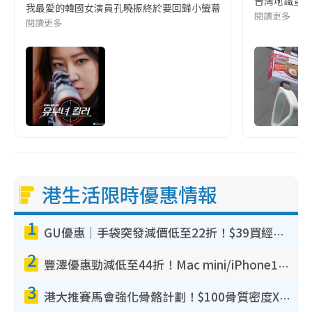
台灣地鐵宣
我最愛的韓國女演員孔曉振終於要回歸小螢幕啦!這次的劇本改編自同名
閱讀更多
閱讀更多
港生活限時優惠情報
1
GU優惠｜手袋突發減價低至22折！$39買經典波士頓包/餃子袋！飾物同步減價$29起！
2
豐澤優惠勁減低至44折！Mac mini/iPhone17Pro大減價！廚房家電$220起
3
港大推賽馬會強化骨骼計劃！$100骨質密度X光檢查 完成免費運動訓練送超市禮券！附參加資格