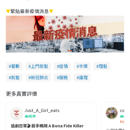
▼
緊貼最新疫情消息
▼
著數
上門剪髮
疫情
半價
理髮
剪髮
新冠肺炎
服務
護理
更多真實評價
Just_A_Girl_eats
co c
娛樂
吹
台灣
追劇日常🎬 殺手媽咪 A Bona Fide Killer