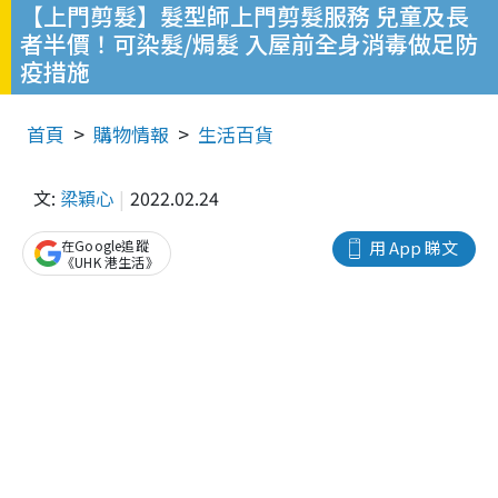
【上門剪髮】髮型師上門剪髮服務 兒童及長
者半價！可染髮/焗髮 入屋前全身消毒做足防
疫措施
首頁
購物情報
生活百貨
文:
梁穎心
2022.02.24
在Google追蹤
用 App 睇文
《UHK 港生活》