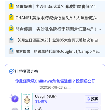
1
開倉優惠 | 尖沙咀海港城名牌波鞋開倉低至1折！On鞋$899起／Joy&Peace鞋履$98起
2
CHANEL美妝限時減價低至3折！人氣粉底/唇膏/精華液低至$275！COCO香水都有平
3
開倉優惠｜尖沙咀名牌行李箱開倉低至4折！一連5日 American Tourister/ace./Hallmark $200起！
4
【8月生日優惠2026】全港85大食買玩著數攻略 自助餐/火鍋放題同行免費＋誠品/DONKI送現金券
5
開倉優惠｜銅鑼灣時代廣場Doughnut/Campo Marzio開倉低至1折！背囊、書包、手袋劈價$200起