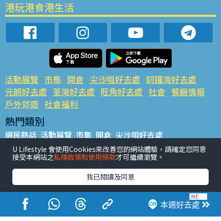
港玩港食港生活
活動展覽
市集
開倉
尖沙咀好去處
銅鑼灣好去處
元朗好去處
荃灣好去處
旺角好去處
社會
餐廳情報
戶外郊遊
社會福利
熱門類別
網民熱話
活動展覽
市集
開倉
尖沙咀好去處
銅鑼灣好去處
元朗好去處
荃灣好去處
旺角好去處
社會
U Lifestyle 會使用Cookies來改善您的網站體驗，請確定您同意
接受本網站之
私隱政策和使用條款
才可繼續瀏覽。
餐廳情報
戶外郊遊
熱門標籤
我已閱讀及同意
#UGO搵好去處
#人氣活動推介
#美食社群熱話
#親子玩樂好去處
#ULifestyle應用程式
#限時搶
本週好去處
#UJetso禮物放送
#ULifestyle商戶中心
#著數
#網絡熱話