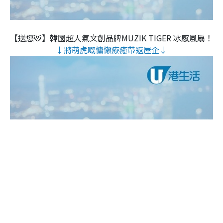
【送您🐯】韓國超人氣文創品牌MUZIK TIGER 冰感風扇！
↓將萌虎嘅慵懶療癒帶返屋企↓