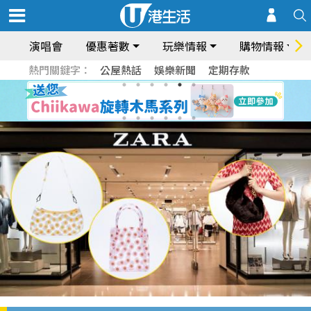
演唱會
優惠著數
玩樂情報
購物情報
熱門關鍵字：
公屋熱話
娛樂新聞
定期存款