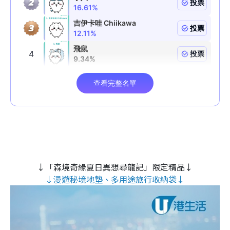
↓「森境奇緣夏日異想尋龍記」限定精品↓
↓漫遊秘境地墊、多用途旅行收納袋↓