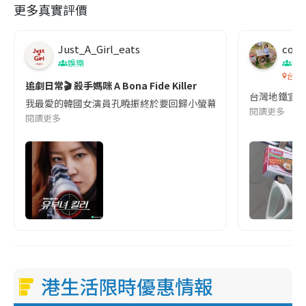
更多真實評價
Just_A_Girl_eats
co c
娛樂
吹
台灣
追劇日常🎬 殺手媽咪 A Bona Fide Killer
台灣地鐵宣
我最愛的韓國女演員孔曉振終於要回歸小螢幕啦!這次的劇本改編自同名
閱讀更多
閱讀更多
港生活限時優惠情報