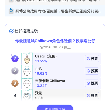
鬼門開2026｜8.13鬼節禁忌 22件事唔做得！燒肉、刺身要少食？半夜勿吹口哨/打呢個電話
5
網傳公院改用內地/副廠藥？醫生拆解正副廠分別 揭4類人換藥隨時出事