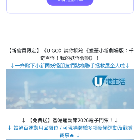
【新會員限定】《U GO》請你睇👹《蠟筆小新劇場版：千
奇百怪！我的妖怪假期》！
↓一齊睇下小新同妖怪朋友們點樣聯手拯救屋企人啦↓
↓ 【免費送】香港運動節2026電子門票！↓
↓ 設過百運動用品攤位 / 可現場體驗多項新穎運動及觀賞
賽事🔥 ↓