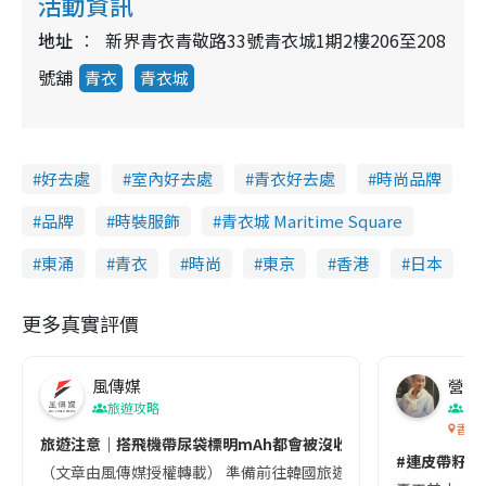
活動資訊
地址
新界青衣青敬路33號青衣城1期2樓206至208
號舖
青衣
青衣城
好去處
室內好去處
青衣好去處
時尚品牌
品牌
時裝服飾
青衣城 Maritime Square
東涌
青衣
時尚
東京
香港
日本
更多真實評價
風傳媒
營養教
旅遊攻略
生
香港
旅遊注意｜搭飛機帶尿袋標明mAh都會被沒收😱出發前切記檢查「1
#連皮帶籽都
（文章由風傳媒授權轉載） 準備前往韓國旅遊的民眾，近期要特別留