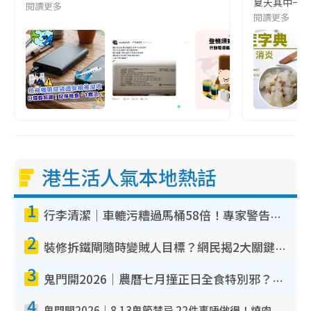
夏天其中一種時
閱讀更多
閱讀更多
港生活人氣本地熱話
1
行李清潔｜車轆污糟過馬桶58倍！專家警告忌用酒精抹 教1招免污手除菌
2
裝修拆鐵閘隨時變賊人目標？網民揭2大關鍵用途：裝新式等於白裝？附新舊鐵閘分別
3
鬼門開2026｜農曆七月撞正日全食特別邪？專家警告切忌做一事！揭4大禁忌+2招保平安
4