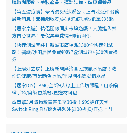
牌時尚服飾、美妝產品、運動裝備、健康保養品
【第五波疫情】全香港5大速遞公司上門收派件服務
最新消息！無接觸收發/運單追蹤功能/低至$33起
【居家桌遊】情侶關係同步卡牌遊戲！大膽進入對
方內心世界！急促昇華愛情+修補關係
【快速測試套裝】新城市廣場派3500盒快速測試
劑！醫護/沙田居民免費領取7盒測試包+$50消費禮
券
【上環好去處】上環新開摩洛哥民族風水晶店！教
你選健康/事業顏色水晶/罕見阿根廷愛情水晶
【居家DIY】PMQ全新9大線上工作坊課程！山系編
織手袋/自製香薰機/直送材料包
電器幫3月購物激賞祭低至38折！$99搶任天堂
Switch Ring Fit/優惠碼額外$100折扣/直送上門