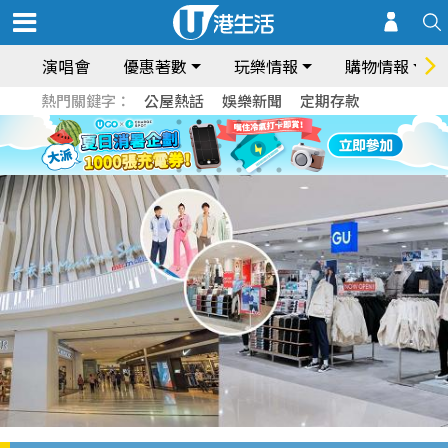
演唱會
優惠著數
玩樂情報
購物情報
熱門關鍵字：
公屋熱話
娛樂新聞
定期存款