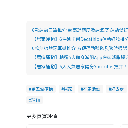
8款運動口罩推介 超高舒適度及透氣度 運動愛好者必買！Nik
【居家運動】6件迪卡儂Decathlon運動好物
6款無線藍牙耳機推介 方便運動聽歌及隨時通話！Marshall 
【居家運動】精選5大健身減肥App在家消脂爆汗！Nuli/K
【居家運動】5大人氣居家健身Youtuber推介！Candice
第五波疫情
居家
在家活動
好去處
瑜伽
更多真實評價