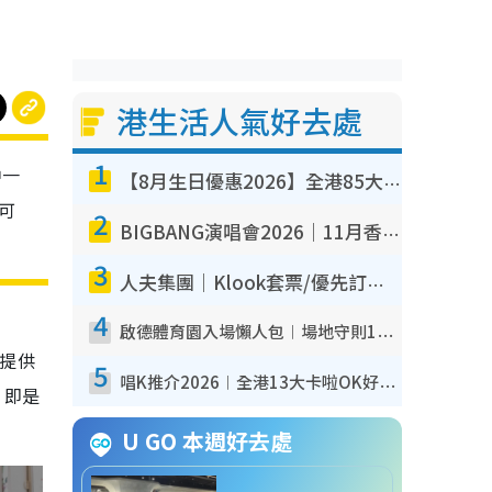
港生活人氣好去處
1
中一
【8月生日優惠2026】全港85大食買玩著數攻略 自助餐/火鍋放題同行免費＋誠品/DONKI送現金券
可
2
BIGBANG演唱會2026｜11月香港啟德開3場！實名制VIP申請、優先購票攻略
3
人夫集團｜Klook套票/優先訂票/公開發售搶飛攻略！附票價.購票連結.場地座位表
4
啟德體育園入場懶人包︱場地守則12違禁品不可進場准帶細水樽但全場禁樽蓋！應援牌有限制！
過提供
5
唱K推介2026︱全港13大卡啦OK好去處！最平$36起 日文K都有！(附地址+收費詳情)
，即是
U GO 本週好去處