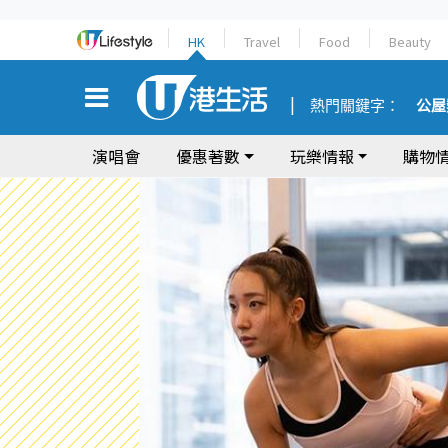
HK
Travel
Food
Beauty
熱門關鍵字：
公屋
演唱會
優惠著數
玩樂情報
購物