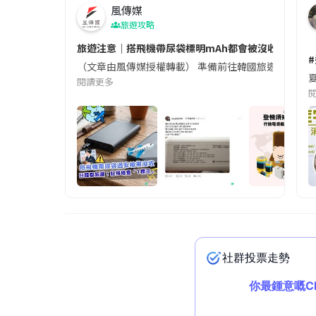
風傳媒
旅遊攻略
旅遊注意｜搭飛機帶尿袋標明mAh都會被沒收😱出發前
（文章由風傳媒授權轉載） 準備前往韓國旅遊的民眾，
夏
閱讀更多