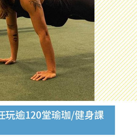
任玩逾120堂瑜珈/健身課