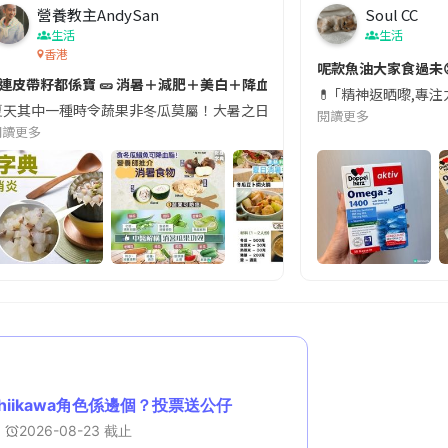
營養教主AndySan
Soul CC
生活
生活
香港
切記檢查「1標示」🚨
呢款魚油大家食過未
#連皮帶籽都係寶 🥒 消暑＋減肥＋美白＋降血脂
近期要特別留意隨身行李中的行動電源。一名旅客日前在機場安檢時，明明攜
💊 ｢精神返晒嚟,專
天其中一種時令蔬果非冬瓜莫屬！大暑之日，點都要飲碗冬瓜湯消暑解渴！除了解暑，冬瓜仲有
閱讀更多
閱讀更多