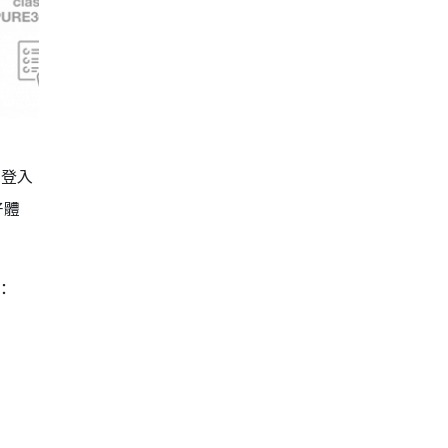
示登入
好體
：