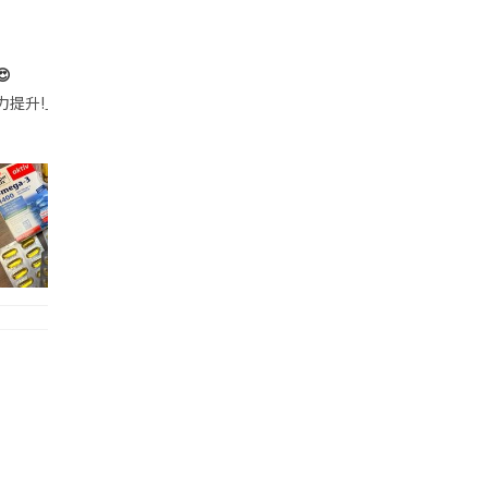

帶的行動電源機身已標示「10000mAh」，卻仍被要求當場丟棄，讓他
注力提升!｣ 長時間對住電腦､剪片寫稿,成日覺得眼睛乾澀､腦袋好似｢斷線｣｡試咗
好多鮮為人知嘅好處：減肥、消水腫、降血脂、美白養顏👇 冬瓜5大功效✨ 1️⃣ 利尿