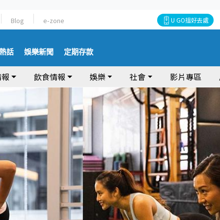
Blog
e-zone
U GO搵好去處
熱話
娛樂新聞
定期存款
情報
飲食情報
娛樂
社會
影片專區