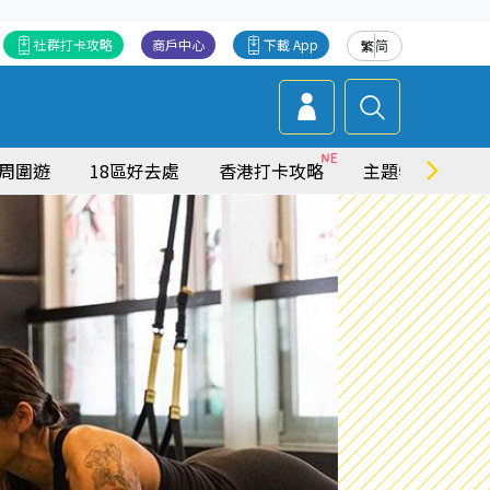
社群打卡攻略
商戶中心
下載 App
繁
简
周圍遊
18區好去處
香港打卡攻略
主題特集