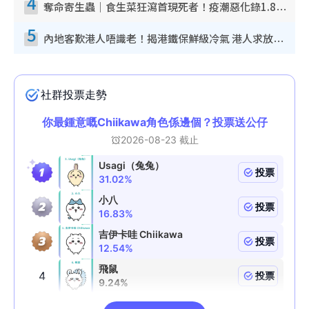
4
奪命寄生蟲｜食生菜狂瀉首現死者！疫潮惡化錄1.8萬宗病例 揭洗菜3大謬誤
5
內地客歎港人唔識老！揭港鐵保鮮級冷氣 港人求放過：咪投訴