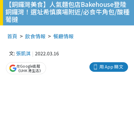
【銅鑼灣美食】人氣麵包店Bakehouse登陸
銅鑼灣！選址希慎廣場附近/必食牛角包/酸種
葡撻
首頁
飲食情報
餐廳情報
文:
張凱淇
2022.03.16
在Google追蹤
用 App 睇文
《UHK 港生活》