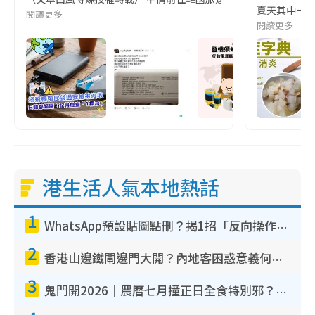
夏天其中一種時
閱讀更多
閱讀更多
港生活人氣本地熱話
1
WhatsApp預設貼圖點刪？揭1招「反向操作」還原簡潔介面 附3步實測教學
2
香港山邊鐵閘邊門大開？內地客困惑意義何在！網民神回覆：呢種叫法理性防禦
3
鬼門開2026｜農曆七月撞正日全食特別邪？專家警告切忌做一事！揭4大禁忌+2招保平安