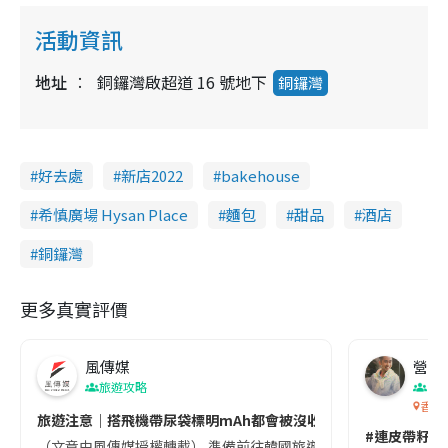
活動資訊
地址
銅鑼灣啟超道 16 號地下
銅鑼灣
好去處
新店2022
bakehouse
希慎廣場 Hysan Place
麵包
甜品
酒店
銅鑼灣
更多真實評價
風傳媒
營養教
旅遊攻略
生
香港
旅遊注意｜搭飛機帶尿袋標明mAh都會被沒收😱出發前切記檢查「1
#連皮帶籽都
（文章由風傳媒授權轉載） 準備前往韓國旅遊的民眾，近期要特別留