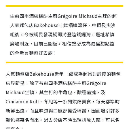
由前四季酒店糕餅主廚Grégoire Michaud主理的超
人氣麵包店Bakehouse，繼插旗灣仔、中環及尖沙
咀後，今被網民發現疑即將登陸銅鑼灣，選址希慎
廣場附近，目前已圍板，相信勢必成為港島甜點控
的全新買麵包好去處！
人氣麵包店Bakehouse近年一躍成為超具討論度的麵包
店界新星，除了有前四季酒店糕餅主廚Grégoire
Michaud坐鎮，其主打的牛角包、酸種葡撻、及
Cinnamon Roll、冬甩等一系列烘焙美食，每天都準時
新鮮出爐，而且味道與口感都備受稱讚，因而吸引許多
麵包控慕名而來，過去分店不時出現排隊人龍，可見名