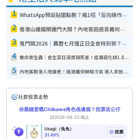
1
WhatsApp預設貼圖點刪？揭1招「反向操作」還原簡潔介面 附3步實測教學
2
香港山邊鐵閘邊門大開？內地客困惑意義何在！網民神回覆：呢種叫法理性防禦
3
鬼門開2026｜農曆七月撞正日全食特別邪？專家警告切忌做一事！揭4大禁忌+2招保平安
4
奪命寄生蟲｜食生菜狂瀉首現死者！疫潮惡化錄1.8萬宗病例 揭洗菜3大謬誤
5
內地客歎港人唔識老！揭港鐵保鮮級冷氣 港人求放過：咪投訴