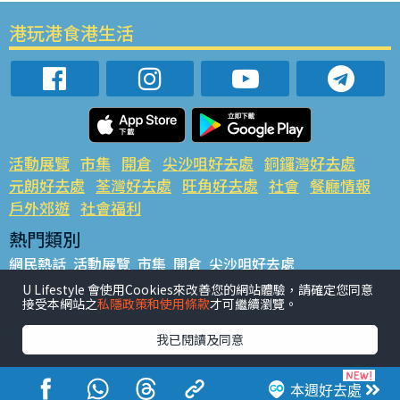
港玩港食港生活
活動展覽
市集
開倉
尖沙咀好去處
銅鑼灣好去處
元朗好去處
荃灣好去處
旺角好去處
社會
餐廳情報
戶外郊遊
社會福利
熱門類別
網民熱話
活動展覽
市集
開倉
尖沙咀好去處
銅鑼灣好去處
元朗好去處
荃灣好去處
旺角好去處
社會
U Lifestyle 會使用Cookies來改善您的網站體驗，請確定您同意
接受本網站之
私隱政策和使用條款
才可繼續瀏覽。
餐廳情報
戶外郊遊
熱門標籤
我已閱讀及同意
#UGO搵好去處
#人氣活動推介
#美食社群熱話
#親子玩樂好去處
#ULifestyle應用程式
#限時搶
本週好去處