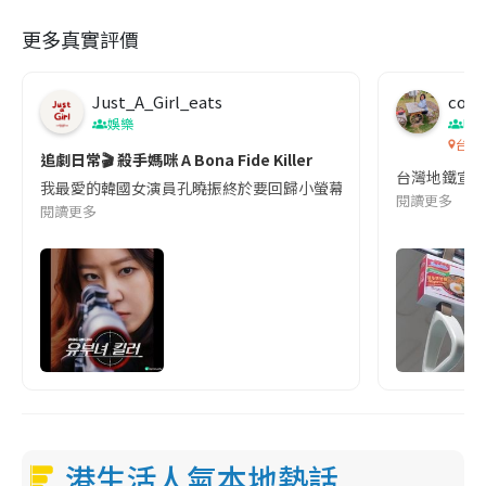
更多真實評價
Just_A_Girl_eats
co c
娛樂
吹
台灣
追劇日常🎬 殺手媽咪 A Bona Fide Killer
台灣地鐵宣
我最愛的韓國女演員孔曉振終於要回歸小螢幕啦!這次的劇本改編自同名
閱讀更多
閱讀更多
港生活人氣本地熱話