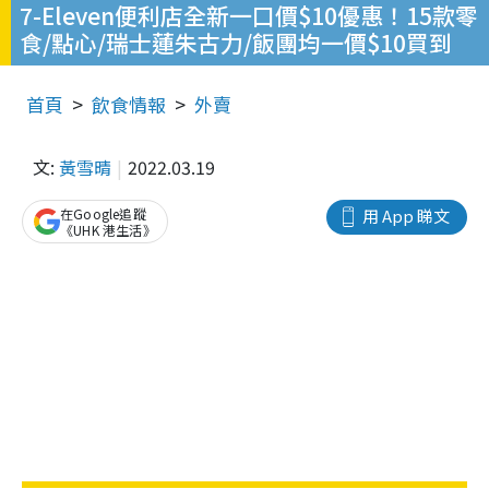
7-Eleven便利店全新一口價$10優惠！15款零
食/點心/瑞士蓮朱古力/飯團均一價$10買到
首頁
飲食情報
外賣
文:
黃雪晴
2022.03.19
在Google追蹤
用 App 睇文
《UHK 港生活》