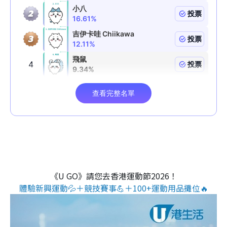
《U GO》請您去香港運動節2026！
體驗新興運動💦＋競技賽事💪＋100+運動用品攤位🔥