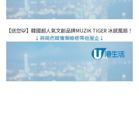
【送您🐯】韓國超人氣文創品牌MUZIK TIGER 冰感風扇！
↓將萌虎嘅慵懶療癒帶返屋企↓