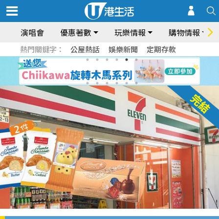
演唱會
優惠著數
玩樂情報
購物情報
熱門關鍵字：
公屋熱話
娛樂新聞
定期存款