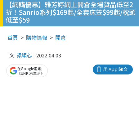
【網購優惠】雅芳婷網上開倉全場貨品低至2
折！Sanrio系列$169起/全套床笠$99起/枕頭
低至$59
首頁
購物情報
開倉
文:
梁穎心
2022.04.03
在Google追蹤
用 App 睇文
《UHK 港生活》