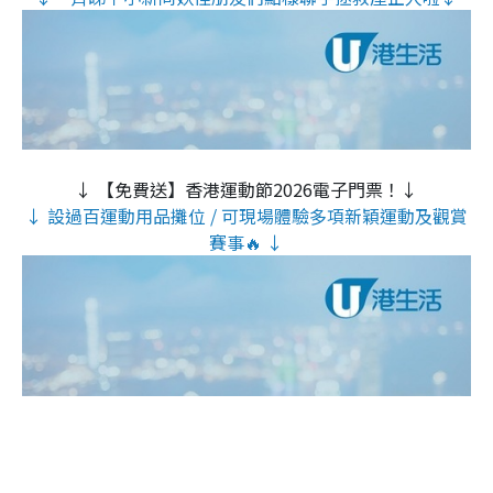
↓ 【免費送】香港運動節2026電子門票！↓
↓ 設過百運動用品攤位 / 可現場體驗多項新穎運動及觀賞
賽事🔥 ↓