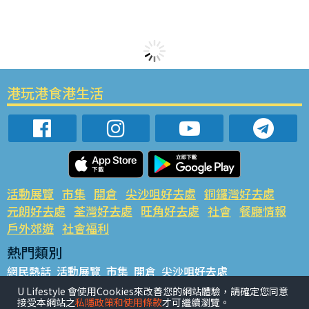
港玩港食港生活
活動展覽
市集
開倉
尖沙咀好去處
銅鑼灣好去處
元朗好去處
荃灣好去處
旺角好去處
社會
餐廳情報
戶外郊遊
社會福利
熱門類別
網民熱話
活動展覽
市集
開倉
尖沙咀好去處
銅鑼灣好去處
元朗好去處
荃灣好去處
旺角好去處
社會
U Lifestyle 會使用Cookies來改善您的網站體驗，請確定您同意
接受本網站之
私隱政策和使用條款
才可繼續瀏覽。
餐廳情報
戶外郊遊