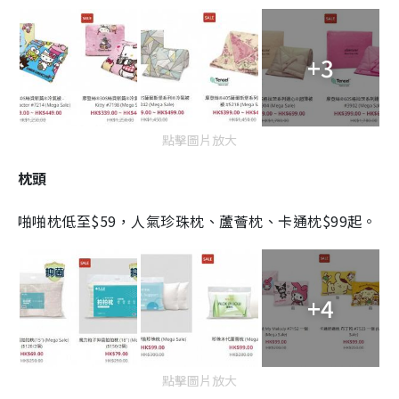
+3
點擊圖片放大
枕頭
啪啪枕低至$59，人氣珍珠枕、蘆薈枕、卡通枕$99起。
+4
點擊圖片放大