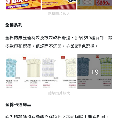
點擊圖片放大
全棉系列
全棉的床笠連枕袋及被袋軟棉舒適，折後$99起買到。設
多款印花選擇，低調而不沉悶，亦設8淨色選擇。
+9
點擊圖片放大
全棉卡通床品
進入睡夢時想有趣緻公仔陪伴？不妨睇睇卡通系列喇！