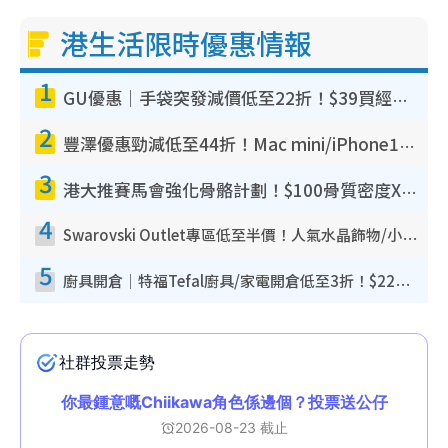
港生活限時優惠情報
1
GU優惠｜手袋突發減價低至22折！$39買經典波士頓包/餃子袋！飾物同步減價$29起！
2
豐澤優惠勁減低至44折！Mac mini/iPhone17Pro大減價！廚房家電$220起
3
港大推賽馬會強化骨骼計劃！$100骨質密度X光檢查 完成免費運動訓練送超市禮券！附參加資格
4
Swarovski Outlet專區低至半價！人氣水晶飾物/小擺設$138起！迪士尼款/水晶高跟鞋都有平
5
廚具開倉｜特福Tefal廚具/家電開倉低至3折！$220起買平底鍋/炒鑊/湯煲！電飯煲/吸塵機/燙斗$418起