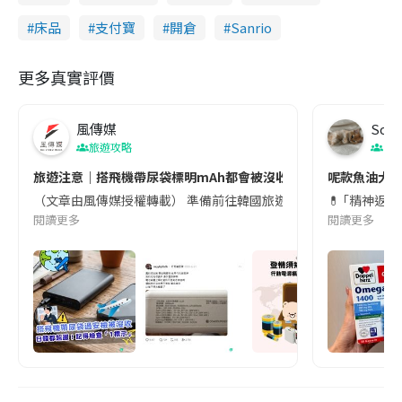
床品
支付寶
開倉
Sanrio
更多真實評價
風傳媒
Soul
旅遊攻略
生
旅遊注意｜搭飛機帶尿袋標明mAh都會被沒收😱出發前切記檢查「1
呢款魚油大家
（文章由風傳媒授權轉載） 準備前往韓國旅遊的民眾，近期要特別留
💊 ｢精神返
閱讀更多
閱讀更多