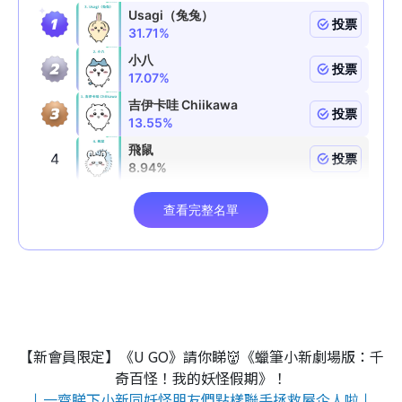
【新會員限定】《U GO》請你睇👹《蠟筆小新劇場版：千
奇百怪！我的妖怪假期》！
↓一齊睇下小新同妖怪朋友們點樣聯手拯救屋企人啦↓