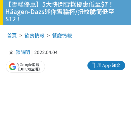
【雪糕優惠】5大快閃雪糕優惠低至$7！
Häagen-Dazs迷你雪糕杯/扭紋脆筒低至
$12！
首頁
飲食情報
餐廳情報
文:
陳詩明
2022.04.04
在Google追蹤
用 App 睇文
《UHK 港生活》