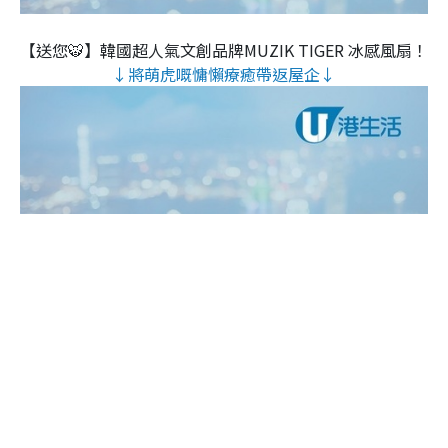
【送您🐯】韓國超人氣文創品牌MUZIK TIGER 冰感風扇！
↓將萌虎嘅慵懶療癒帶返屋企↓