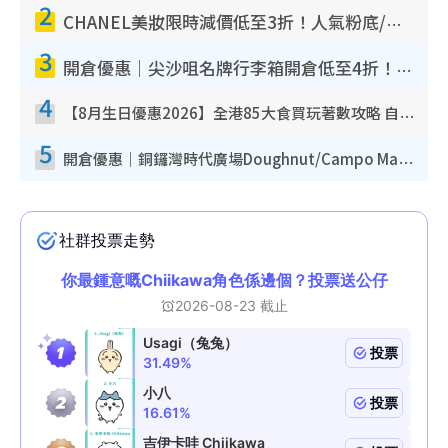
2
CHANEL美妝限時減價低至3折！人氣粉底/唇膏/精華液低至$275！COCO香水都有平
3
開倉優惠｜尖沙咀名牌行李箱開倉低至4折！一連5日 American Tourister/ace./Hallmark $200起！
4
【8月生日優惠2026】全港85大食買玩著數攻略 自助餐/火鍋放題同行免費＋誠品/DONKI送現金券
5
開倉優惠｜銅鑼灣時代廣場Doughnut/Campo Marzio開倉低至1折！背囊、書包、手袋劈價$200起