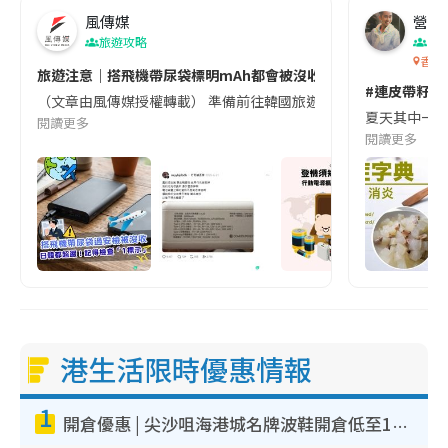
風傳媒
營養教
旅遊攻略
生
香港
旅遊注意｜搭飛機帶尿袋標明mAh都會被沒收😱出發前切記檢查「1
#連皮帶籽都
（文章由風傳媒授權轉載） 準備前往韓國旅遊的民眾，近期要特別留
夏天其中一種時
閱讀更多
閱讀更多
港生活限時優惠情報
1
開倉優惠 | 尖沙咀海港城名牌波鞋開倉低至1折！On鞋$899起／Joy&Peace鞋履$98起