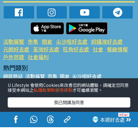
活動展覽
市集
開倉
尖沙咀好去處
銅鑼灣好去處
元朗好去處
荃灣好去處
旺角好去處
社會
餐廳情報
戶外郊遊
社會福利
熱門類別
網民熱話
活動展覽
市集
開倉
尖沙咀好去處
銅鑼灣好去處
元朗好去處
荃灣好去處
旺角好去處
社會
U Lifestyle 會使用Cookies來改善您的網站體驗，請確定您同意
接受本網站之
私隱政策和使用條款
才可繼續瀏覽。
餐廳情報
戶外郊遊
熱門標籤
我已閱讀及同意
#UGO搵好去處
#人氣活動推介
#美食社群熱話
#親子玩樂好去處
#ULifestyle應用程式
#限時搶
本週好去處
#UJetso禮物放送
#ULifestyle商戶中心
#著數
#網絡熱話