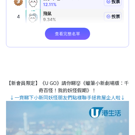
【新會員限定】《U GO》請你睇👹《蠟筆小新劇場版：千
奇百怪！我的妖怪假期》！
↓一齊睇下小新同妖怪朋友們點樣聯手拯救屋企人啦↓