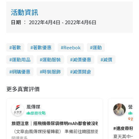
活動資訊
日期
2022年4月4日 - 2022年4月6日
著數
著數優惠
Reebok
運動
運動用品
運動服裝
減價優惠
減價
網購優惠
時裝服飾
減價開倉
更多真實評價
風傳媒
營養教
旅遊攻略
生
香港
旅遊注意｜搭飛機帶尿袋標明mAh都會被沒收😱出發前切記檢查「1
#連皮帶籽都
（文章由風傳媒授權轉載） 準備前往韓國旅遊的民眾，近期要特別留
夏天其中一種時
閱讀更多