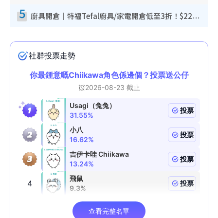
5
廚具開倉｜特福Tefal廚具/家電開倉低至3折！$220起買平底鍋/炒鑊/湯煲！電飯煲/吸塵機/燙斗$418起