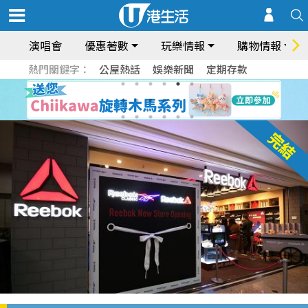
演唱會
優惠著數
玩樂情報
購物情報
熱門關鍵字：
公屋熱話
娛樂新聞
定期存款