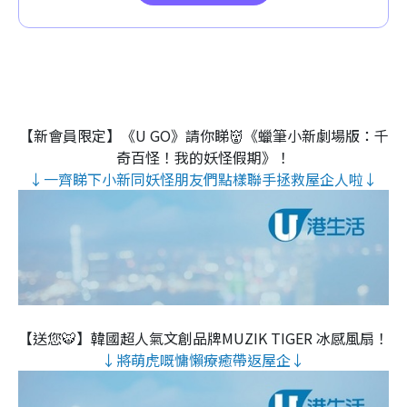
【新會員限定】《U GO》請你睇👹《蠟筆小新劇場版：千
奇百怪！我的妖怪假期》！
↓一齊睇下小新同妖怪朋友們點樣聯手拯救屋企人啦↓
【送您🐯】韓國超人氣文創品牌MUZIK TIGER 冰感風扇！
↓將萌虎嘅慵懶療癒帶返屋企↓