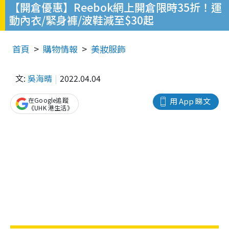
【開倉優惠】Reebok網上開倉限時35折！運
動內衣/緊身褲/波鞋減至$30起
首頁
購物情報
美妝服飾
文:
吳海晴
2022.04.04
在Google追蹤
用 App 睇文
《UHK 港生活》