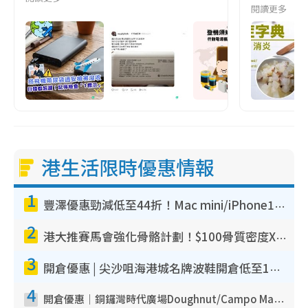
閱讀更多
港生活限時優惠情報
1
豐澤優惠勁減低至44折！Mac mini/iPhone17Pro大減價！廚房家電$220起
2
港大推賽馬會強化骨骼計劃！$100骨質密度X光檢查 完成免費運動訓練送超市禮券！附參加資格
3
開倉優惠 | 尖沙咀海港城名牌波鞋開倉低至1折！On鞋$899起／Joy&Peace鞋履$98起
4
開倉優惠｜銅鑼灣時代廣場Doughnut/Campo Marzio開倉低至1折！背囊、書包、手袋劈價$200起