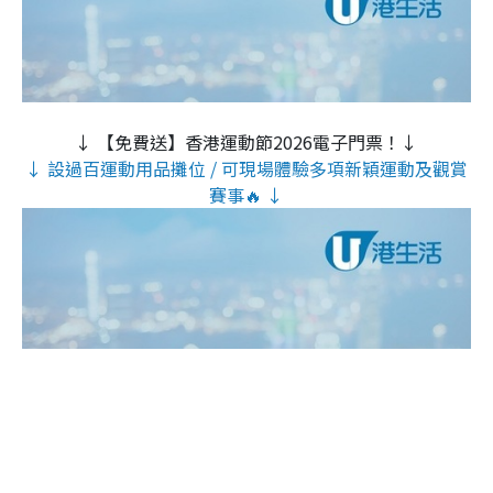
↓ 【免費送】香港運動節2026電子門票！↓
↓ 設過百運動用品攤位 / 可現場體驗多項新穎運動及觀賞
賽事🔥 ↓