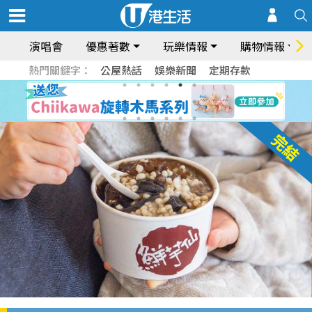
演唱會
優惠著數
玩樂情報
購物情報
熱門關鍵字：
公屋熱話
娛樂新聞
定期存款