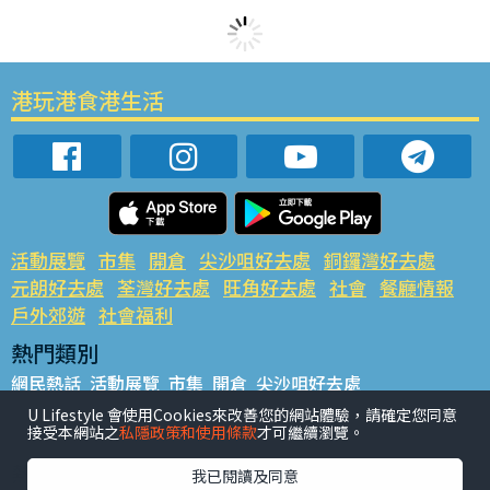
港玩港食港生活
活動展覽
市集
開倉
尖沙咀好去處
銅鑼灣好去處
元朗好去處
荃灣好去處
旺角好去處
社會
餐廳情報
戶外郊遊
社會福利
熱門類別
網民熱話
活動展覽
市集
開倉
尖沙咀好去處
銅鑼灣好去處
元朗好去處
荃灣好去處
旺角好去處
社會
U Lifestyle 會使用Cookies來改善您的網站體驗，請確定您同意
接受本網站之
私隱政策和使用條款
才可繼續瀏覽。
餐廳情報
戶外郊遊
熱門標籤
我已閱讀及同意