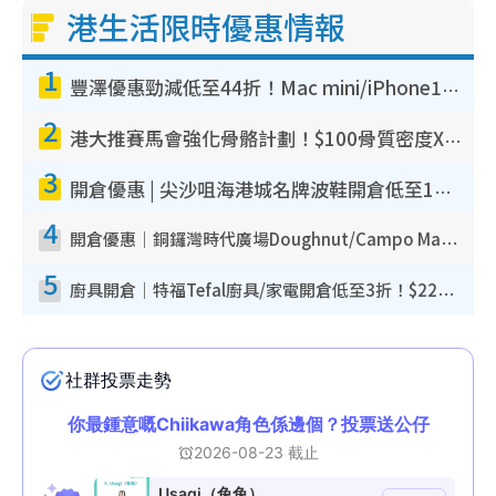
港生活限時優惠情報
1
豐澤優惠勁減低至44折！Mac mini/iPhone17Pro大減價！廚房家電$220起
2
港大推賽馬會強化骨骼計劃！$100骨質密度X光檢查 完成免費運動訓練送超市禮券！附參加資格
3
開倉優惠 | 尖沙咀海港城名牌波鞋開倉低至1折！On鞋$899起／Joy&Peace鞋履$98起
4
開倉優惠｜銅鑼灣時代廣場Doughnut/Campo Marzio開倉低至1折！背囊、書包、手袋劈價$200起
5
廚具開倉｜特福Tefal廚具/家電開倉低至3折！$220起買平底鍋/炒鑊/湯煲！電飯煲/吸塵機/燙斗$418起