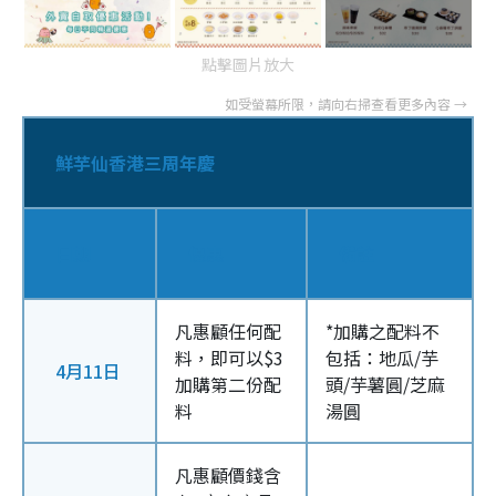
點擊圖片放大
鮮芋仙香港三周年慶
日期
優惠
備註
凡惠顧任何配
*加購之配料不
料，即可以$3
包括：地瓜/芋
4月11日
加購第二份配
頭/芋薯圓/芝麻
料
湯圓
凡惠顧價錢含