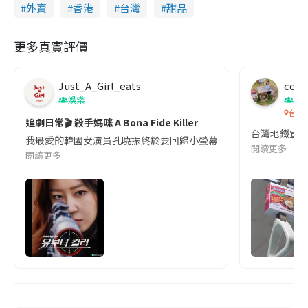
外賣
香港
台灣
甜品
更多真實評價
Just_A_Girl_eats
co c
娛樂
吹
台灣
追劇日常🎬 殺手媽咪 A Bona Fide Killer
台灣地鐵宣
我最愛的韓國女演員孔曉振終於要回歸小螢幕啦!這次的劇本改編自同名
閱讀更多
閱讀更多