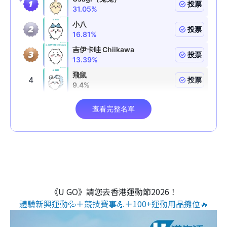
《U GO》請您去香港運動節2026！
體驗新興運動💦＋競技賽事💪＋100+運動用品攤位🔥