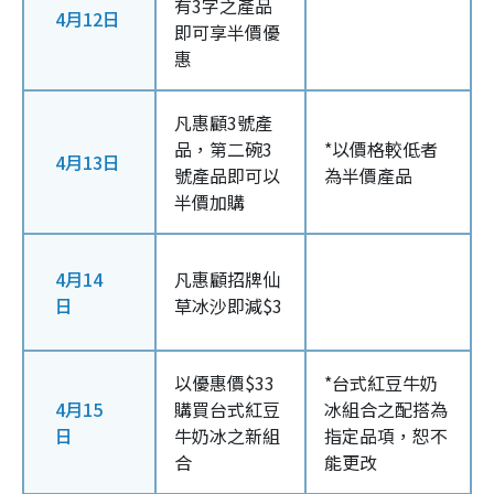
有3字之產品
4月12日
即可享半價優
惠
凡惠顧3號產
品，第二碗3
*以價格較低者
4月13日
號產品即可以
為半價產品
半價加購
4月14
凡惠顧招牌仙
日
草冰沙即減$3
以優惠價$33
*台式紅豆牛奶
4月15
購買台式紅豆
冰組合之配搭為
日
牛奶冰之新組
指定品項，恕不
合
能更改