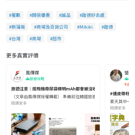
著數
開張優惠
誠品
啟德好去處
新蒲崗
商場及百貨公司
Mikiki
啟德
台灣
商場
超市
更多真實評價
風傳媒
營養教
旅遊攻略
生
香港
旅遊注意｜搭飛機帶尿袋標明mAh都會被沒收😱出發前切記檢查「1
#連皮帶籽都
（文章由風傳媒授權轉載） 準備前往韓國旅遊的民眾，近期要特別留
夏天其中一種時
閱讀更多
閱讀更多