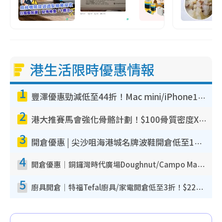
港生活限時優惠情報
1
豐澤優惠勁減低至44折！Mac mini/iPhone17Pro大減價！廚房家電$220起
2
港大推賽馬會強化骨骼計劃！$100骨質密度X光檢查 完成免費運動訓練送超市禮券！附參加資格
3
開倉優惠 | 尖沙咀海港城名牌波鞋開倉低至1折！On鞋$899起／Joy&Peace鞋履$98起
4
開倉優惠｜銅鑼灣時代廣場Doughnut/Campo Marzio開倉低至1折！背囊、書包、手袋劈價$200起
5
廚具開倉｜特福Tefal廚具/家電開倉低至3折！$220起買平底鍋/炒鑊/湯煲！電飯煲/吸塵機/燙斗$418起