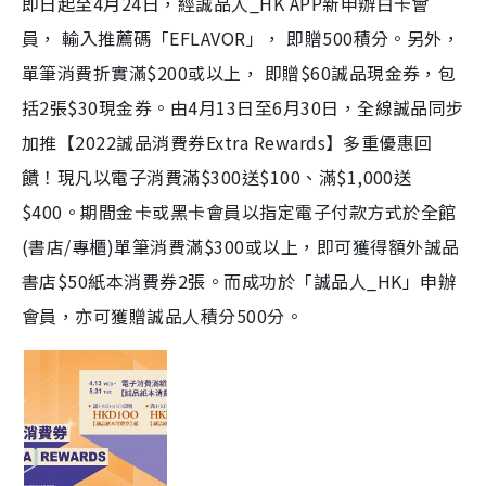
即日起至4月24日，經誠品人_HK APP新申辦白卡會
員， 輸入推薦碼「EFLAVOR」， 即贈500積分。另外，
單筆消費折實滿$200或以上， 即贈$60誠品現金券，包
括2張$30現金券。由4月13日至6月30日，全線誠品同步
加推【2022誠品消費券Extra Rewards】多重優惠回
饋！現凡以電子消費滿$300送$100、滿$1,000送
$400。
期間金卡或
黑卡會員以指定電子付款方式於全館
(
書店
/
專櫃
)
單筆消費滿$
300
或以上，即可獲得額外誠品
書店$
50
紙本消費券
2
張。而
成功於「誠品人_HK」申辦
會員，亦可獲贈誠品人積分500分。