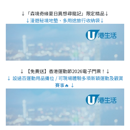
↓「森境奇緣夏日異想尋龍記」限定精品↓
↓漫遊秘境地墊、多用途旅行收納袋↓
↓ 【免費送】香港運動節2026電子門票！↓
↓ 設過百運動用品攤位 / 可現場體驗多項新穎運動及觀賞
賽事🔥 ↓