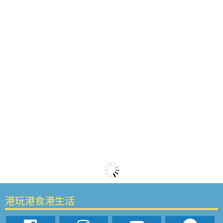
港玩港食港生活