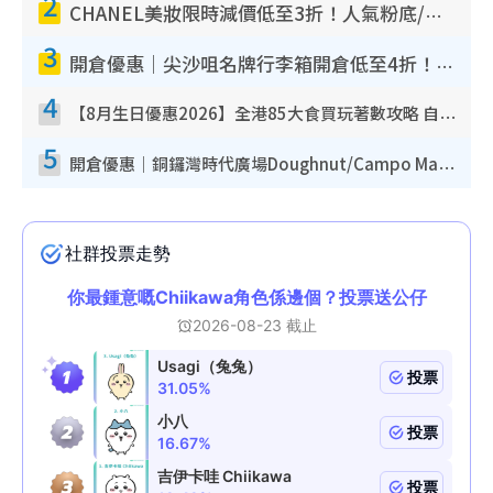
2
CHANEL美妝限時減價低至3折！人氣粉底/唇膏/精華液低至$275！COCO香水都有平
3
開倉優惠｜尖沙咀名牌行李箱開倉低至4折！一連5日 American Tourister/ace./Hallmark $200起！
4
【8月生日優惠2026】全港85大食買玩著數攻略 自助餐/火鍋放題同行免費＋誠品/DONKI送現金券
5
開倉優惠｜銅鑼灣時代廣場Doughnut/Campo Marzio開倉低至1折！背囊、書包、手袋劈價$200起