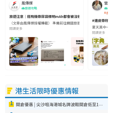
風傳媒
營養教
旅遊攻略
生
香港
旅遊注意｜搭飛機帶尿袋標明mAh都會被沒收😱出發前切記檢查「1
#連皮帶籽都
（文章由風傳媒授權轉載） 準備前往韓國旅遊的民眾，近期要特別留
夏天其中一種時
閱讀更多
閱讀更多
港生活限時優惠情報
1
開倉優惠 | 尖沙咀海港城名牌波鞋開倉低至1折！On鞋$899起／Joy&Peace鞋履$98起