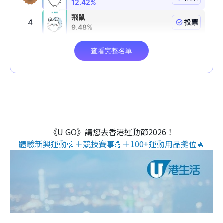
《U GO》請您去香港運動節2026！
體驗新興運動💦＋競技賽事💪＋100+運動用品攤位🔥