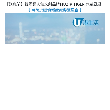
【送您🐯】韓國超人氣文創品牌MUZIK TIGER 冰感風扇！
↓將萌虎嘅慵懶療癒帶返屋企↓