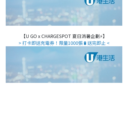
【U GO x CHARGESPOT 夏日消暑企劃⚡】
> 打卡即送充電券！限量1000張🔋送完即止 <