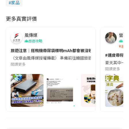
家品
更多真實評價
風傳媒
營養教
旅遊攻略
生
香港
旅遊注意｜搭飛機帶尿袋標明mAh都會被沒收😱出發前切記檢查「1
#連皮帶籽都
（文章由風傳媒授權轉載） 準備前往韓國旅遊的民眾，近期要特別留
夏天其中一種時
閱讀更多
閱讀更多