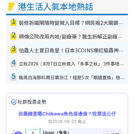
港生活人氣本地熱話
1
裝修拆鐵閘隨時變賊人目標？網民揭2大關鍵用途：裝新式等於白裝？附新舊鐵閘分別
2
網傳公院改用內地/副廠藥？醫生拆解正副廠分別 揭4類人換藥隨時出事
3
怕蟲人士夏日救星！日本3COINS爆紅驅蟲神器$45起 1招「全程免觸碰」輕鬆搞定小強
4
立秋2026｜8月7日立秋進入「多事之秋」 3件事唔做得！專家教6招開運 清枱頭／銀包納氣接好運
5
颱風白海豚料周日襲浙江！經歷5次「眼牆置換」極罕見 成登陸內地最長途颱風