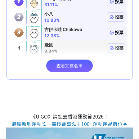
《U GO》請您去香港運動節2026！
體驗新興運動💦＋競技賽事💪＋100+運動用品攤位🔥