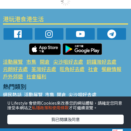
港玩港食港生活
活動展覽
市集
開倉
尖沙咀好去處
銅鑼灣好去處
元朗好去處
荃灣好去處
旺角好去處
社會
餐廳情報
戶外郊遊
社會福利
熱門類別
網民熱話
活動展覽
市集
開倉
尖沙咀好去處
銅鑼灣好去處
元朗好去處
荃灣好去處
旺角好去處
社會
U Lifestyle 會使用Cookies來改善您的網站體驗，請確定您同意
接受本網站之
私隱政策和使用條款
才可繼續瀏覽。
餐廳情報
戶外郊遊
熱門標籤
我已閱讀及同意
#UGO搵好去處
#人氣活動推介
#美食社群熱話