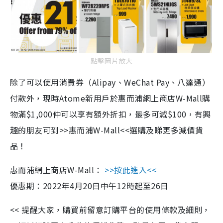
點擊圖片放大
除了可以使用消費券（
Alipay
、
WeChat Pay
、八達通）
付款外，現時
Atome
新用戶於惠而浦網上商店
W-Mall
購
物滿
$1,000
仲可以享有額外折扣，最多可減
$100
，有興
趣的朋友可到
>>
惠而浦
W-Mall<<
選購及睇更多減價貨
品！
惠而浦網上商店
W-Mall
：
>>按此進入
<<
優惠期：2022年4月20日中午12時起至26日
<<
提醒大家，購買前留意訂購平台的使用條款及細則，