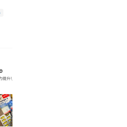
券

帶的行動電源機身已標示「10000mAh」，卻仍被要求當場丟棄，讓他
注力提升!｣ 長時間對住電腦､剪片寫稿,成日覺得眼睛乾澀､腦袋好似｢斷線｣｡試咗
好多鮮為人知嘅好處：減肥、消水腫、降血脂、美白養顏👇 冬瓜5大功效✨ 1️⃣ 利尿