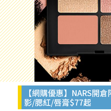
【網購優惠】NARS開倉
影/腮紅/唇膏$77起