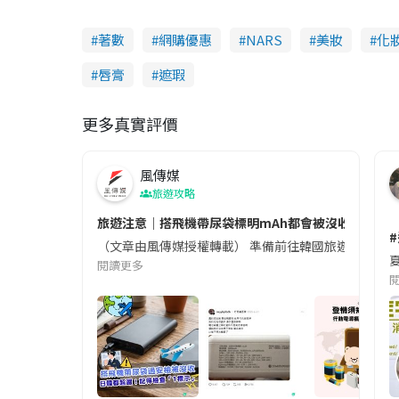
著數
網購優惠
NARS
美妝
化
唇膏
遮瑕
更多真實評價
風傳媒
旅遊攻略
旅遊注意｜搭飛機帶尿袋標明mAh都會被沒收😱出發前
（文章由風傳媒授權轉載） 準備前往韓國旅遊的民眾，
夏
閱讀更多