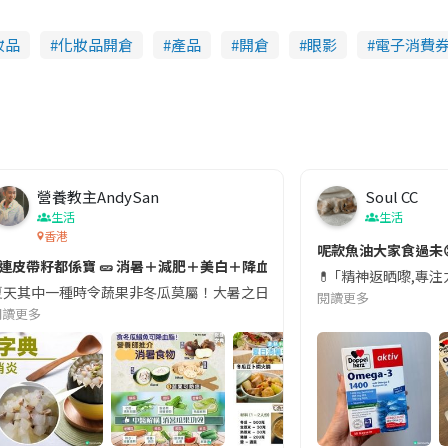
妝品
化妝品開倉
產品
開倉
眼影
電子消費
營養教主AndySan
Soul CC
生活
生活
香港
切記檢查「1標示」🚨
呢款魚油大家食過未
#連皮帶籽都係寶 🥒 消暑＋減肥＋美白＋降血脂
近期要特別留意隨身行李中的行動電源。一名旅客日前在機場安檢時，明明攜
💊 ｢精神返晒嚟,專
天其中一種時令蔬果非冬瓜莫屬！大暑之日，點都要飲碗冬瓜湯消暑解渴！除了解暑，冬瓜仲有
閱讀更多
閱讀更多