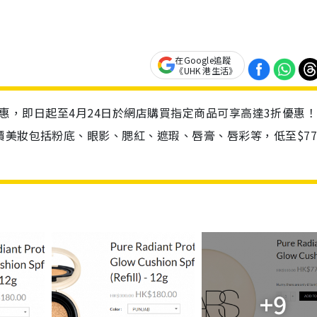
在Google追蹤
《UHK 港生活》
限時優惠，即日起至4月24日於網店購買指定商品可享高達3折優惠
價美妝包括粉底、眼影、腮紅、遮瑕、唇膏、唇彩等，低至$7
+9