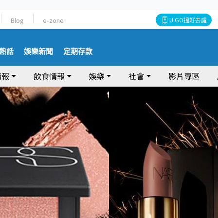
Blog
e-zone
U GO搵好去處
熱話
娛樂新聞
定期存款
情報
飲食情報
娛樂
社會
影片專區