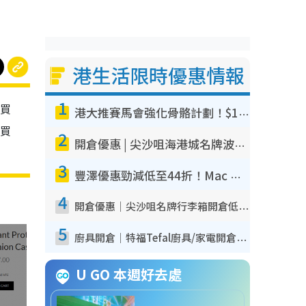
港生活限時優惠情報
1
！買
港大推賽馬會強化骨骼計劃！$100骨質密度X光檢查 完成免費運動訓練送超市禮券！附參加資格
7買
2
開倉優惠 | 尖沙咀海港城名牌波鞋開倉低至1折！On鞋$899起／Joy&Peace鞋履$98起
3
豐澤優惠勁減低至44折！Mac mini/iPhone17Pro大減價！廚房家電$220起
4
開倉優惠｜尖沙咀名牌行李箱開倉低至4折！一連5日 American Tourister/ace./Hallmark $200起！
5
廚具開倉｜特福Tefal廚具/家電開倉低至3折！$220起買平底鍋/炒鑊/湯煲！電飯煲/吸塵機/燙斗$418起
U GO 本週好去處