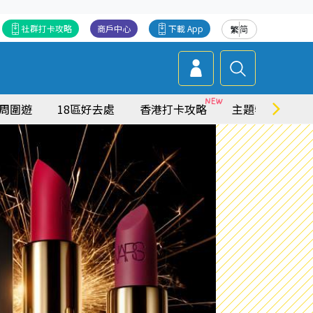
社群打卡攻略
商戶中心
下載 App
繁
简
周圍遊
18區好去處
香港打卡攻略
主題特集