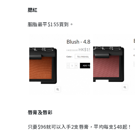
腮紅
胭脂最平$155買到。
唇膏及唇彩
只要$96就可以入手2支唇膏，平均每支$48起！