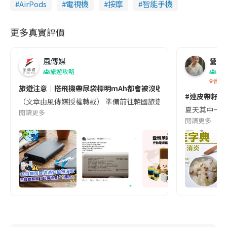
AirPods
電視機
按摩
智能手機
更多真實評價
風傳媒
營養教
旅遊攻略
生
香港
旅遊注意｜搭飛機帶尿袋標明mAh都會被沒收😱出發前切記檢查「1
#連皮帶籽都
（文章由風傳媒授權轉載） 準備前往韓國旅遊的民眾，近期要特別留
夏天其中一種時
閱讀更多
閱讀更多