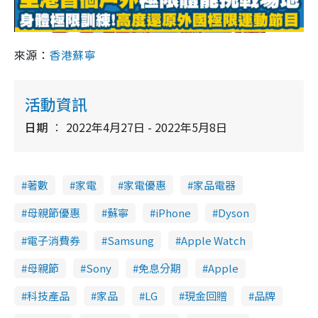
a
來源：
香港蘇寧
y
V
活動資訊
i
日期
2022年4月27日 - 2022年5月8日
d
著數
家電
家電優惠
家品電器
e
母親節優惠
蘇寧
iPhone
Dyson
o
電子消費券
Samsung
Apple Watch
母親節
Sony
免息分期
Apple
科技產品
家品
LG
現金回贈
品牌