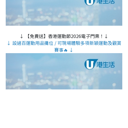
↓ 【免費送】香港運動節2026電子門票！↓
↓ 設過百運動用品攤位 / 可現場體驗多項新穎運動及觀賞
賽事🔥 ↓