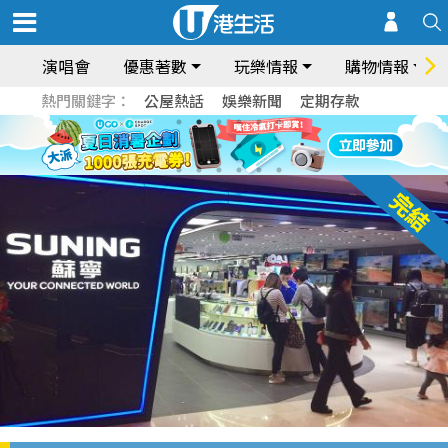
演唱會
優惠著數
玩樂情報
購物情報
熱門關鍵字：
公屋熱話
娛樂新聞
定期存款