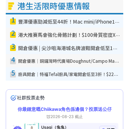
港生活限時優惠情報
1
豐澤優惠勁減低至44折！Mac mini/iPhone17Pro大減價！廚房家電$220起
2
港大推賽馬會強化骨骼計劃！$100骨質密度X光檢查 完成免費運動訓練送超市禮券！附參加資格
3
開倉優惠 | 尖沙咀海港城名牌波鞋開倉低至1折！On鞋$899起／Joy&Peace鞋履$98起
4
開倉優惠｜銅鑼灣時代廣場Doughnut/Campo Marzio開倉低至1折！背囊、書包、手袋劈價$200起
5
廚具開倉｜特福Tefal廚具/家電開倉低至3折！$220起買平底鍋/炒鑊/湯煲！電飯煲/吸塵機/燙斗$418起