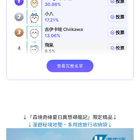
↓「森境奇緣夏日異想尋龍記」限定精品↓
↓漫遊秘境地墊、多用途旅行收納袋↓