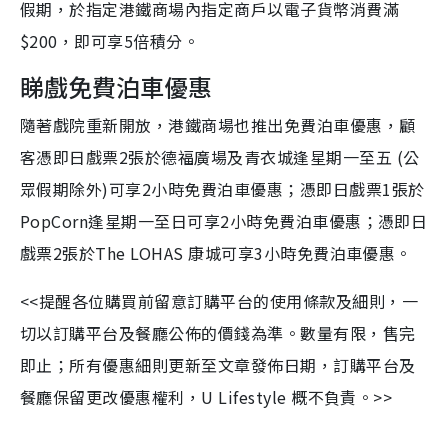
假期，於指定港鐵商場內指定商戶以電子貨幣消費滿
$200，即可享5倍積分。
睇戲免費泊車優惠
隨著戲院重新開放，港鐵商場也推出免費泊車優惠，顧
客憑即日戲票2張於德福廣場及青衣城逢星期一至五 (公
眾假期除外)可享2小時免費泊車優惠；憑即日戲票1張於
PopCorn逢星期一至日可享2小時免費泊車優惠；憑即日
戲票2張於The LOHAS 康城可享3小時免費泊車優惠。
<<提醒各位購買前留意訂購平台的使用條款及細則，一
切以訂購平台及餐廳公佈的價錢為準。數量有限，售完
即止；所有優惠細則更新至文章發佈日期，訂購平台及
餐廳保留更改優惠權利，U Lifestyle 概不負責。>>