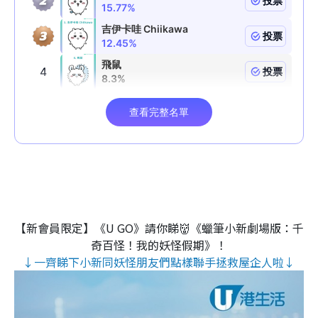
【新會員限定】《U GO》請你睇👹《蠟筆小新劇場版：千
奇百怪！我的妖怪假期》！
↓一齊睇下小新同妖怪朋友們點樣聯手拯救屋企人啦↓