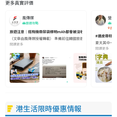
更多真實評價
風傳媒
營養教
旅遊攻略
生
香港
旅遊注意｜搭飛機帶尿袋標明mAh都會被沒收😱出發前切記檢查「1
#連皮帶籽都
（文章由風傳媒授權轉載） 準備前往韓國旅遊的民眾，近期要特別留
夏天其中一種時
閱讀更多
閱讀更多
港生活限時優惠情報