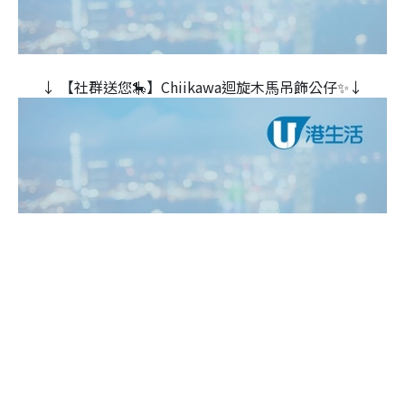
↓ 【社群送您🎠】Chiikawa迴旋木⾺吊飾公仔✨↓