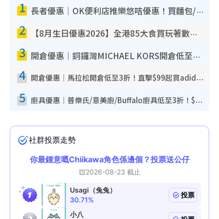
1
長者優惠｜OK便利店推樂悠咭優惠！買麵包/牛奶/保健品拍卡即減
2
【8月生日優惠2026】全港85大食買玩著數攻略 自助餐/火鍋放題同行免費＋誠品/DONKI送現金券
3
開倉優惠｜銅鑼灣MICHAEL KORS開倉低至17折！直擊$500起買手袋/銀包/鞋款 必買經典Jet Set系列
4
開倉優惠｜馬拉松開倉低至3折！直擊$99起買adidas／New Balance／Puma鞋款 STANLEY保溫杯劈價至$119起
5
廚具優惠｜普樂氏/意美廚/Buffalo廚具低至3折！$89起買煎鍋／炒鑊／個人鍋 同場小家電激減至$99起