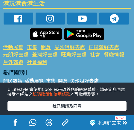
港玩港食港生活
活動展覽
市集
開倉
尖沙咀好去處
銅鑼灣好去處
元朗好去處
荃灣好去處
旺角好去處
社會
餐廳情報
戶外郊遊
社會福利
熱門類別
網民熱話
活動展覽
市集
開倉
尖沙咀好去處
銅鑼灣好去處
元朗好去處
荃灣好去處
旺角好去處
社會
U Lifestyle 會使用Cookies來改善您的網站體驗，請確定您同意
接受本網站之
私隱政策和使用條款
才可繼續瀏覽。
餐廳情報
戶外郊遊
熱門標籤
我已閱讀及同意
#UGO搵好去處
#人氣活動推介
#美食社群熱話
#親子玩樂好去處
#ULifestyle應用程式
#限時搶
本週好去處
#UJetso禮物放送
#ULifestyle商戶中心
#著數
#網絡熱話