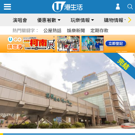
演唱會
優惠著數
玩樂情報
購物情報
熱門關鍵字：
公屋熱話
娛樂新聞
定期存款