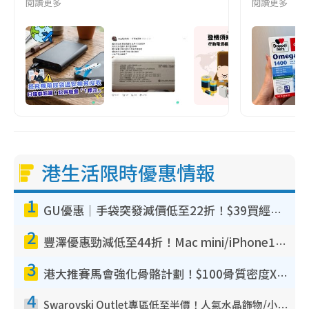
閱讀更多
閱讀更多
港生活限時優惠情報
1
GU優惠｜手袋突發減價低至22折！$39買經典波士頓包/餃子袋！飾物同步減價$29起！
2
豐澤優惠勁減低至44折！Mac mini/iPhone17Pro大減價！廚房家電$220起
3
港大推賽馬會強化骨骼計劃！$100骨質密度X光檢查 完成免費運動訓練送超市禮券！附參加資格
4
Swarovski Outlet專區低至半價！人氣水晶飾物/小擺設$138起！迪士尼款/水晶高跟鞋都有平