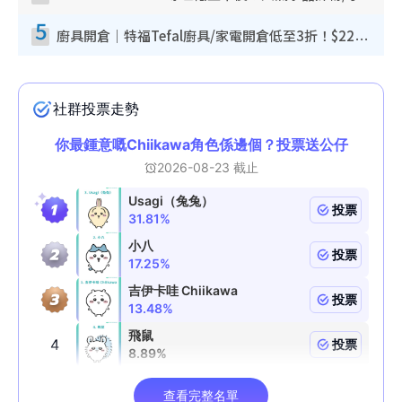
5
廚具開倉｜特福Tefal廚具/家電開倉低至3折！$220起買平底鍋/炒鑊/湯煲！電飯煲/吸塵機/燙斗$418起