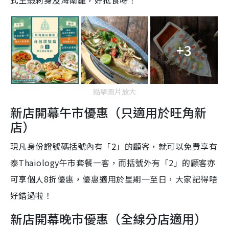
式生蝦剌身及海南雞，好抵食呀！
+3
點擊圖片放大
新店開幕午市優惠（只適用於旺角新
店）
現凡身份證號碼括號內有「
2
」的顧客，就可以免費享有
泰
Thaiology
午市套餐一客，而括號外有「
2
」的顧客亦
可享個人
8
折優惠，優惠適用於星期一至日，大家記得唔
好錯過啦！
新店開幕晚市優惠（全線分店適用）