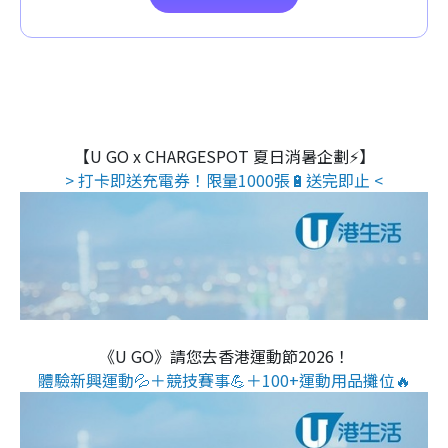
【U GO x CHARGESPOT 夏日消暑企劃⚡】
> 打卡即送充電券！限量1000張🔋送完即止 <
《U GO》請您去香港運動節2026！
體驗新興運動💦＋競技賽事💪＋100+運動用品攤位🔥