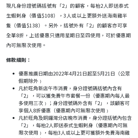
現凡身份證號碼括號有「
2
」的顧客，每枱
2
人即送泰式
生蝦剌身（價值
$108
），
3
人或以上更額外送海南雞半
隻（價值
$138
）。另外，括號外有「
2
」的顧客亦可享
全單
8
折，上述優惠只適用星期日至四使用，可於優惠期
內可無限次使用。
條款細則：
優惠推廣日期由
2022
年
4
月
21
日起至
5
月
21
日（公眾
假期除外﹚
凡於旺角新店
午市
消費，身分證號碼括號內含有
「
2
」，可以獲免費午市套餐一份（優惠期內每人最
多使用三次﹚；身分證號碼外含有「
2
」，該顧客可
享個人
8
折優惠（優惠期內可無限次使用﹚
凡於旺角及銅鑼灣分店晚市消費，身分證括號內包含
「
2
」，每枱
2
人即送泰式生蝦剌身（優惠期內可無
限次使用﹚，每枱
3
人或以上更可獲額外免費海南雞