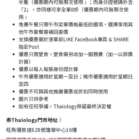
半隻（優惠期內可無限次使用﹚；而身分證號碼外含
「
2
」，亦同樣可享全單
8
折（優惠期內可無限次使
用﹚
免費午餐只限午市菜單價格最低的選項，選擇享用其
他午市套餐需補回差價
兌換優惠需於落單前
LIKE FaceBook
專頁
& SHARE
指定
Post
優惠只限堂食，堂食需另收加一服務費（加一以原價
計算）
優惠以每人每張身份證計算
午市優惠適用於星期一至日；晚市優惠適用於星期日
至四
優惠不可與其他推廣優惠或折扣同時使用
圖片只供參考
如有任何爭議，
Thaiology
保留最終決定權
泰
Thaiology
門市地址：
旺角彌敦道
628
號瓊華中心
16
樓