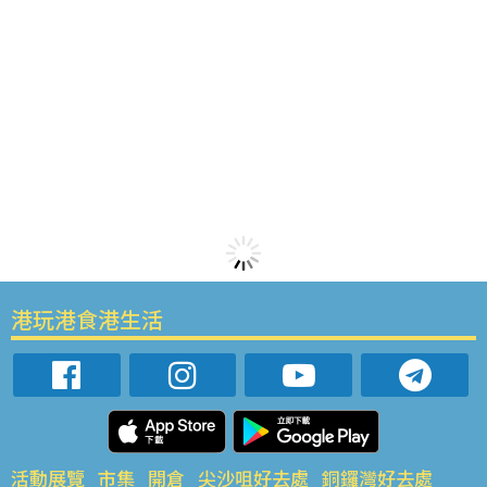
港玩港食港生活
活動展覽
市集
開倉
尖沙咀好去處
銅鑼灣好去處