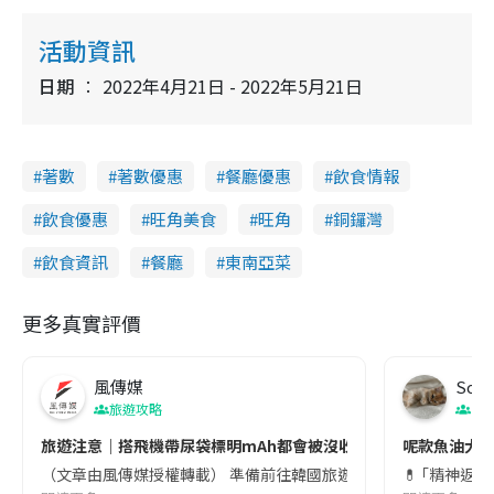
活動資訊
日期
2022年4月21日 - 2022年5月21日
著數
著數優惠
餐廳優惠
飲食情報
飲食優惠
旺角美食
旺角
銅鑼灣
飲食資訊
餐廳
東南亞菜
更多真實評價
風傳媒
Soul
旅遊攻略
生
旅遊注意｜搭飛機帶尿袋標明mAh都會被沒收😱出發前切記檢查「1
呢款魚油大家
（文章由風傳媒授權轉載） 準備前往韓國旅遊的民眾，近期要特別留
💊 ｢精神返