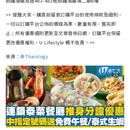
銅鑼灣駱克道
463-483
號銅鑼灣廣場二期
6
樓
<<
提醒大家，購買前留意訂購平台的使用條款及細則，
一切以訂購平台公佈的價錢為準。數量有限，售完即
止；所有優惠細則更新至文章發佈日期，訂購平台保留
更改優惠權利，
U Lifestyle
概不負責。
>>
來源：
泰
Thaiology