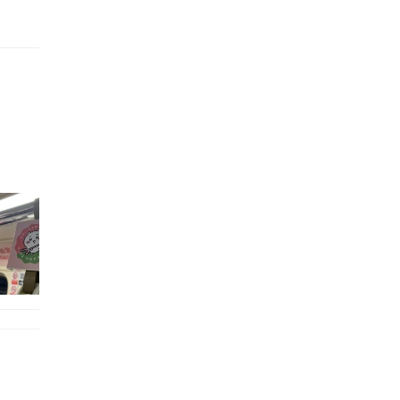
的職員,但其實暗地裡是負責處決逃過法網罪犯的阻擊手｡ 劇情從柳寶娜結束