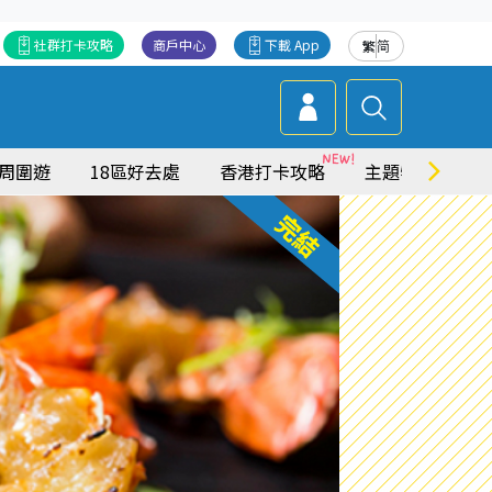
社群打卡攻略
商戶中心
下載 App
繁
简
周圍遊
18區好去處
香港打卡攻略
主題特集