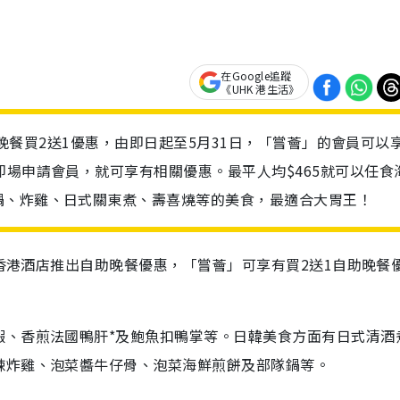
在Google追蹤
《UHK 港生活》
自助晚餐買2送1優惠，由即日起至5月31日，「嘗薈」的會員可以
即場申請會員，就可享有相關優惠。最平人均$465就可以任食
鍋、炸雞、日式關東煮、壽喜燒等的美食，最適合大胃王！
界香港酒店推出自助晚餐優惠，「嘗薈」可享有買2送1自助晚餐
蝦、香煎法國鴨肝*及鮑魚扣鴨掌等。日韓美食方面有日式清酒
辣炸雞、泡菜醬牛仔骨、泡菜海鮮煎餅及部隊鍋等。