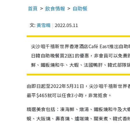
首頁
飲食情報
自助餐
文:
黃雪晴
2022.05.11
尖沙咀千禧新世界香港酒店Café East推出
日韓自助晚餐買2送1的優惠，非會員可以免費
鮮、鐵板燒和牛、大蝦、法國鴨肝、韓式部隊
由即日起至2022年5月31日，尖沙咀千禧新世
最平$465就可以任食3小時，非常抵食。
精選美食包括：凍海鮮、燉湯、鐵板燒和牛及大
蜆、大阪燒、壽喜燒、爐端燒、關東煮、韓式香