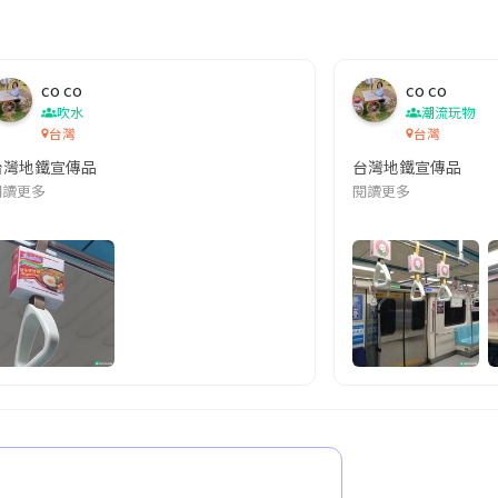
co co
co co
吹水
潮流玩物
台灣
台灣
台灣地鐵宣傳品
台灣地鐵宣傳品
本改編自同名網絡漫畫,故事主軸圍繞女主角柳寶娜 —— 表面上是一間公司
閱讀更多
閱讀更多