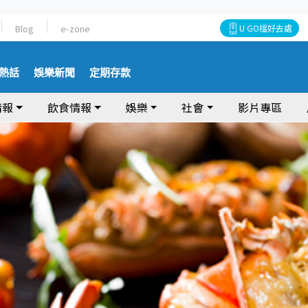
Blog
e-zone
U GO搵好去處
熱話
娛樂新聞
定期存款
情報
飲食情報
娛樂
社會
影片專區