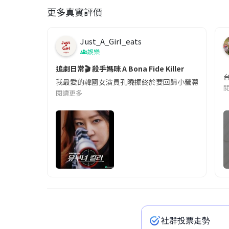
更多真實評價
Just_A_Girl_eats
娛樂
追劇日常🎬 殺手媽咪 A Bona Fide Killer
我最愛的韓國女演員孔曉振終於要回歸小螢幕啦!這次的劇
閱讀更多