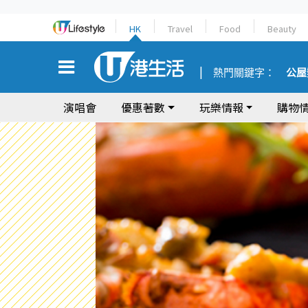
HK
Travel
Food
Beauty
熱門關鍵字：
公屋
演唱會
優惠著數
玩樂情報
購物