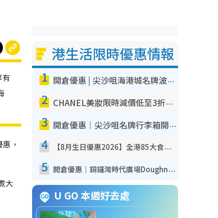
港生活限時優惠情報
1
享有
開倉優惠 | 尖沙咀海港城名牌波鞋開倉低至1折！On鞋$899起／Joy&Peace鞋履$98起
海
2
CHANEL美妝限時減價低至3折！人氣粉底/唇膏/精華液低至$275！COCO香水都有平
3
開倉優惠｜尖沙咀名牌行李箱開倉低至4折！一連5日 American Tourister/ace./Hallmark $200起！
4
優惠，
【8月生日優惠2026】全港85大食買玩著數攻略 自助餐/火鍋放題同行免費＋誠品/DONKI送現金券
5
開倉優惠｜銅鑼灣時代廣場Doughnut/Campo Marzio開倉低至1折！背囊、書包、手袋劈價$200起
煮大
U GO 本週好去處