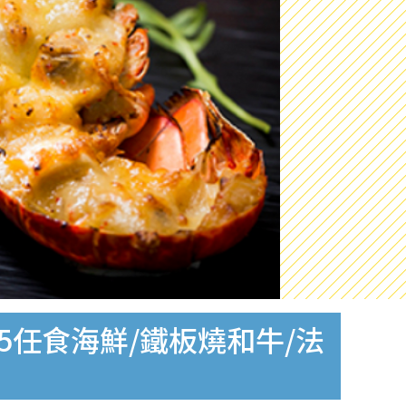
5任食海鮮/鐵板燒和牛/法