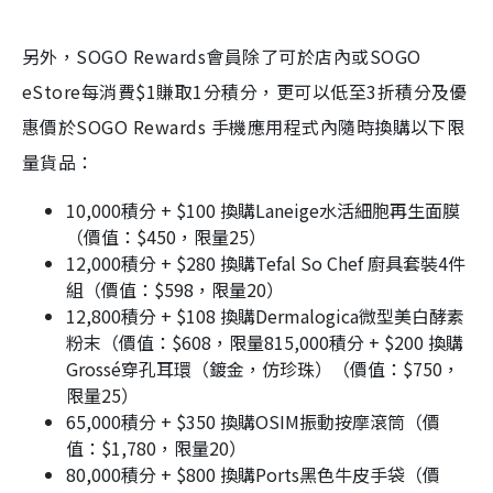
另外，
SOGO Rewards
會員除了可於店內或
SOGO
eStore
每消費
$1
賺取
1
分積分，更可以低至
3
折積分及優
惠價於
SOGO Rewards
手機應用程式內隨時換購以下限
量貨品：
10,000
積分
+ $100
換購
Laneige
水活細胞再生面膜
（價值：
$450
，限量
25
）
12,000
積分
+ $280
換購
Tefal So Chef
廚具套裝
4
件
組
（價值：
$598
，限量
20
）
12,800
積分
+ $108
換購
Dermalogica
微型美白酵素
粉末（價值：
$608
，限量
815,000
積分
+ $200
換購
Grossé
穿孔耳環（鍍金，仿珍珠）（價值：
$750
，
限量
25
）
65,000
積分
+ $350
換購
OSIM
振動按摩滾筒（價
值：
$1,780
，限量
20
）
80,000
積分
+ $800
換購
Ports
黑色牛皮手袋（價