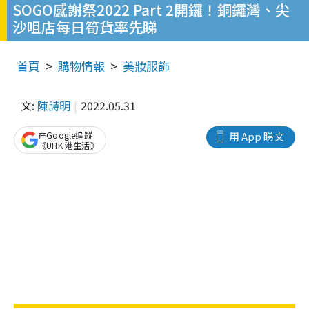
SOGO感謝祭2022 Part 2開鑼！銅鑼灣、尖
沙咀店每日筍貨率先睇
首頁
購物情報
美妝服飾
文:
陳詩明
2022.05.31
在Google追蹤
用 App 睇文
《UHK 港生活》