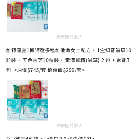
點擊圖片放大
維特健靈1
樽特選多種維他命女士配方
+ 1
盒知音蟲草
10
粒裝
+
五色靈芝
10
粒裝
+
素滴雞精
(
蟲草
) 2
包
+
超能
7
包 <
原價$745/套 優惠價$299/套>
點擊圖片放大
(左)寒天4件裝 <原價$32.9 優惠價$21>