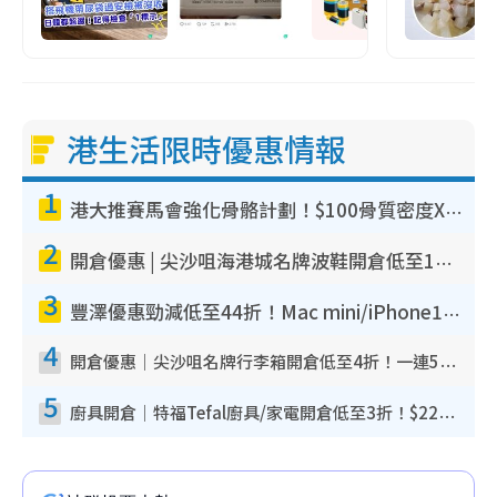
港生活限時優惠情報
1
港大推賽馬會強化骨骼計劃！$100骨質密度X光檢查 完成免費運動訓練送超市禮券！附參加資格
2
開倉優惠 | 尖沙咀海港城名牌波鞋開倉低至1折！On鞋$899起／Joy&Peace鞋履$98起
3
豐澤優惠勁減低至44折！Mac mini/iPhone17Pro大減價！廚房家電$220起
4
開倉優惠｜尖沙咀名牌行李箱開倉低至4折！一連5日 American Tourister/ace./Hallmark $200起！
5
廚具開倉｜特福Tefal廚具/家電開倉低至3折！$220起買平底鍋/炒鑊/湯煲！電飯煲/吸塵機/燙斗$418起