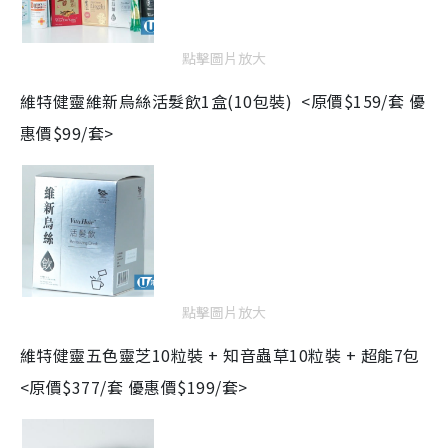
點擊圖片放大
維特健靈
維新烏絲活髮飲
1
盒
(10
包裝
) <原價$159/套 優
惠價$99/套>
點擊圖片放大
維特健靈
五色靈芝
10
粒裝
+
知音蟲草
10
粒裝
+
超能
7
包
<
原價$377/套 優惠價$199/套>