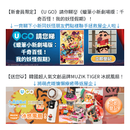
【新會員限定】《U GO》請你睇👹《蠟筆小新劇場版：千
奇百怪！我的妖怪假期》！
↓一齊睇下小新同妖怪朋友們點樣聯手拯救屋企人啦↓
【送您🐯】韓國超人氣文創品牌MUZIK TIGER 冰感風扇！
↓將萌虎嘅慵懶療癒帶返屋企↓