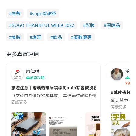
著數
sogo感謝祭
SOGO THANKFUL WEEK 2022
彩妝
保健品
美妝
護理
飲品
著數優惠
更多真實評價
風傳媒
營養教
旅遊攻略
生
香港
旅遊注意｜搭飛機帶尿袋標明mAh都會被沒收😱出發前切記檢查「1
#連皮帶籽都
（文章由風傳媒授權轉載） 準備前往韓國旅遊的民眾，近期要特別留
夏天其中一種時
閱讀更多
閱讀更多