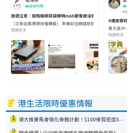
旅遊攻略
生
香港
旅遊注意｜搭飛機帶尿袋標明mAh都會被沒收😱出發前切記檢查「1
#連皮帶籽都
（文章由風傳媒授權轉載） 準備前往韓國旅遊的民眾，近期要特別留
夏天其中一種時
閱讀更多
閱讀更多
港生活限時優惠情報
1
港大推賽馬會強化骨骼計劃！$100骨質密度X光檢查 完成免費運動訓練送超市禮券！附參加資格
2