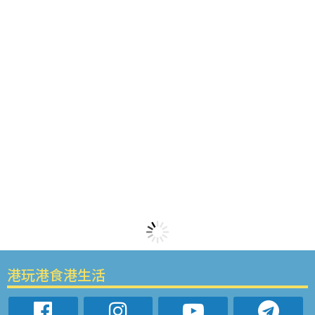
港玩港食港生活