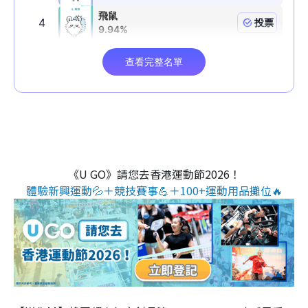
《U GO》請您去香港運動節2026！
體驗新興運動💦＋競技賽事💪＋100+運動用品攤位🔥