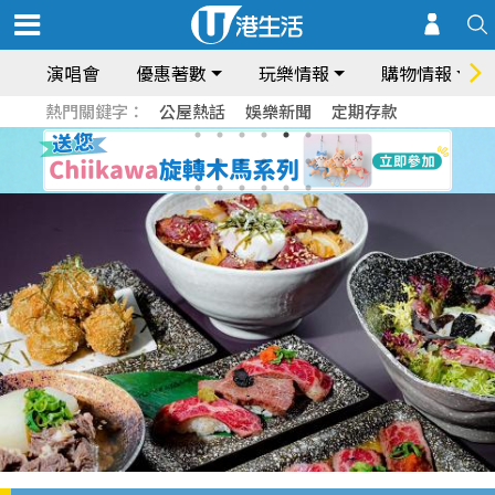
演唱會
優惠著數
玩樂情報
購物情報
熱門關鍵字：
公屋熱話
娛樂新聞
定期存款