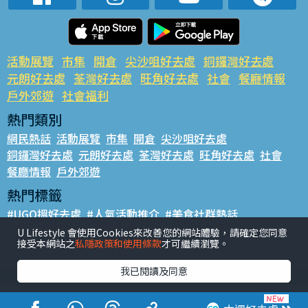
活動展覽
市集
開倉
尖沙咀好去處
銅鑼灣好去處
元朗好去處
荃灣好去處
旺角好去處
社會
餐廳情報
戶外郊遊
社會福利
熱門類別
網民熱話
活動展覽
市集
開倉
尖沙咀好去處
銅鑼灣好去處
元朗好去處
荃灣好去處
旺角好去處
社會
餐廳情報
戶外郊遊
熱門標籤
#UGO搵好去處
#人氣活動推介
#美食社群熱話
#親子玩樂好去處
#ULifestyle應用程式
#限時搶
U Lifestyle 會使用Cookies來改善您的網站體驗，請確定您同意
接受本網站之
私隱政策和使用條款
才可繼續瀏覽。
#UJetso禮物放送
#ULifestyle商戶中心
#著數
#網絡熱話
我已閱讀及同意
香港經濟日報版權所有©2026