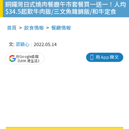
銅鑼灣日式燒肉餐廳午市套餐買一送一！人均
$34.5起歎牛肉飯/三文魚雜錦飯/和牛定食
首頁
飲食情報
餐廳情報
文:
梁穎心
2022.05.14
在Google追蹤
用 App 睇文
《UHK 港生活》