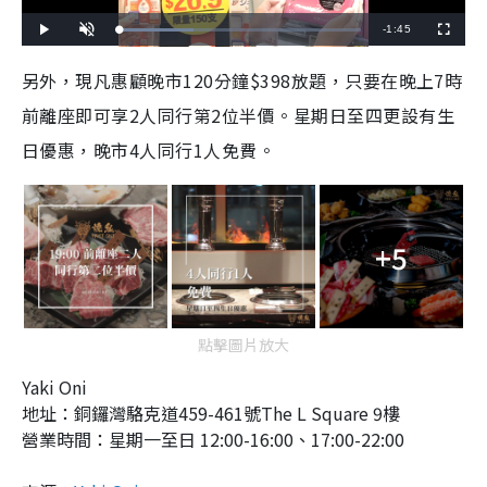
R
-
1:45
L
P
U
F
o
l
n
u
a
a
m
l
e
d
y
u
l
另外，現凡惠顧晚市120分鐘$398放題，只要在晚上7時
e
t
s
d
e
c
m
:
r
前離座即可享2人同行第2位半價。星期日至四更設有生
3
e
0
e
a
.
n
8
日優惠，晚市4人同行1人免費。
6
i
%
n
i
+5
n
g
T
點擊圖片放大
i
Yaki Oni
m
地址：銅鑼灣駱克道459-461號The L Square 9樓
e
營業時間：星期一至日 12:00-16:00、17:00-22:00