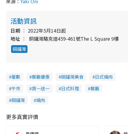
來源：
Yaki Oni
活動資訊
日期
2022年5月14日起
地址
銅鑼灣駱克道459-461號The L Square 9樓
銅鑼灣
著數
餐廳優惠
銅鑼灣美食
日式燒肉
午市
買一送一
日式料理
餐廳
銅鑼灣
燒肉
更多真實評價
風傳媒
營養教