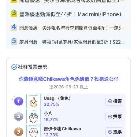
開倉優惠 | 尖沙咀海港城名牌波鞋開倉低至1折！On鞋$899起／Joy&Peace鞋履$98起
3
豐澤優惠勁減低至44折！Mac mini/iPhone17Pro大減價！廚房家電$220起
4
開倉優惠｜尖沙咀名牌行李箱開倉低至4折！一連5日 American Tourister/ace./Hallmark $200起！
5
廚具開倉｜特福Tefal廚具/家電開倉低至3折！$220起買平底鍋/炒鑊/湯煲！電飯煲/吸塵機/燙斗$418起