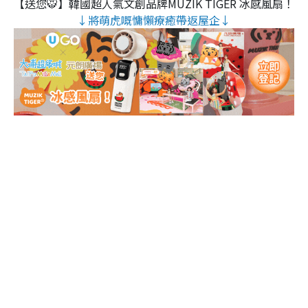
【送您🐯】韓國超人氣文創品牌MUZIK TIGER 冰感風扇！
↓將萌虎嘅慵懶療癒帶返屋企↓