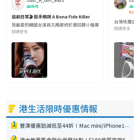
娛樂
吹
台灣
追劇日常🎬 殺手媽咪 A Bona Fide Killer
台灣地鐵宣
我最愛的韓國女演員孔曉振終於要回歸小螢幕啦!這次的劇本改編自同名
閱讀更多
閱讀更多
港生活限時優惠情報
1
豐澤優惠勁減低至44折！Mac mini/iPhone17Pro大減價！廚房家電$220起
2