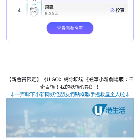
【新會員限定】《U GO》請你睇👹《蠟筆小新劇場版：千
奇百怪！我的妖怪假期》！
↓一齊睇下小新同妖怪朋友們點樣聯手拯救屋企人啦↓