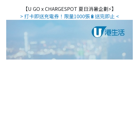
【U GO x CHARGESPOT 夏日消暑企劃⚡】
> 打卡即送充電券！限量1000張🔋送完即止 <