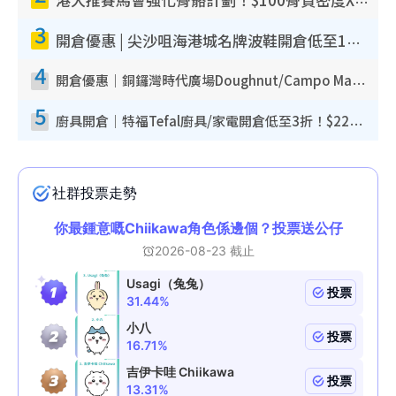
港大推賽馬會強化骨骼計劃！$100骨質密度X光檢查 完成免費運動訓練送超市禮券！附參加資格
3
開倉優惠 | 尖沙咀海港城名牌波鞋開倉低至1折！On鞋$899起／Joy&Peace鞋履$98起
4
開倉優惠｜銅鑼灣時代廣場Doughnut/Campo Marzio開倉低至1折！背囊、書包、手袋劈價$200起
5
廚具開倉｜特福Tefal廚具/家電開倉低至3折！$220起買平底鍋/炒鑊/湯煲！電飯煲/吸塵機/燙斗$418起