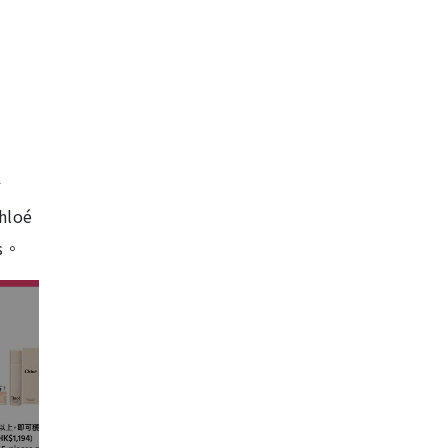
於
loé
rs。