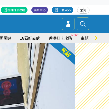
社群打卡攻略
商戶中心
下載 App
繁
简
周圍遊
18區好去處
香港打卡攻略
主題特集