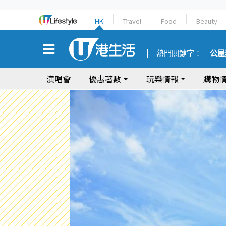
HK
Travel
Food
Beauty
熱門關鍵字：
公屋
演唱會
優惠著數
玩樂情報
購物