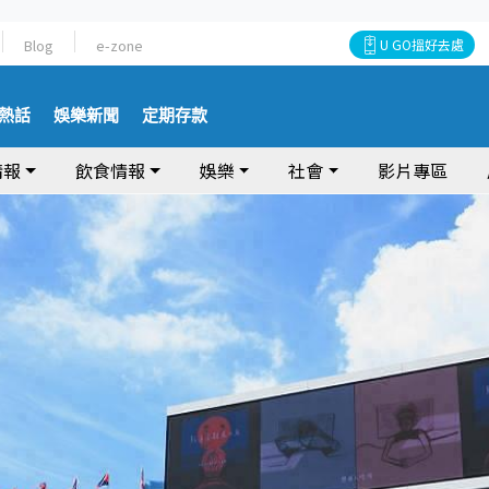
Blog
e-zone
U GO搵好去處
熱話
娛樂新聞
定期存款
情報
飲食情報
娛樂
社會
影片專區