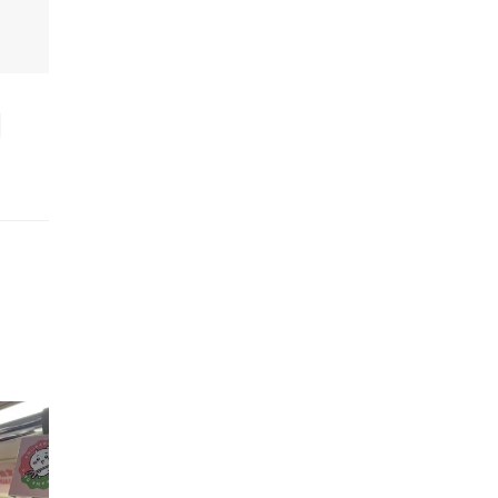
的職員,但其實暗地裡是負責處決逃過法網罪犯的阻擊手｡ 劇情從柳寶娜結束