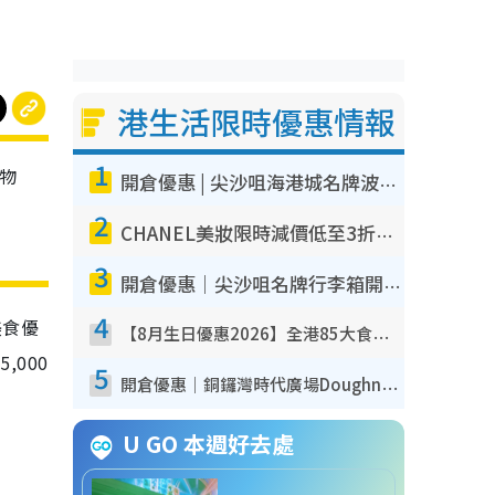
港生活限時優惠情報
1
購物
開倉優惠 | 尖沙咀海港城名牌波鞋開倉低至1折！On鞋$899起／Joy&Peace鞋履$98起
2
CHANEL美妝限時減價低至3折！人氣粉底/唇膏/精華液低至$275！COCO香水都有平
3
開倉優惠｜尖沙咀名牌行李箱開倉低至4折！一連5日 American Tourister/ace./Hallmark $200起！
4
美食優
【8月生日優惠2026】全港85大食買玩著數攻略 自助餐/火鍋放題同行免費＋誠品/DONKI送現金券
,000
5
開倉優惠｜銅鑼灣時代廣場Doughnut/Campo Marzio開倉低至1折！背囊、書包、手袋劈價$200起
U GO 本週好去處