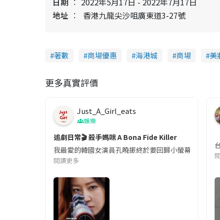
日期
2022年5月17日 - 2022年7月17日
地址
香港九龍尖沙咀廣東道3-27號
著數
商場優惠
海港城
商場
美
更多真實評價
Just_A_Girl_eats
娛樂
追劇日常🎬 殺手媽咪 A Bona Fide Killer
我最愛的韓國女演員孔曉振終於要回歸小螢幕啦!這次的劇
閱讀更多