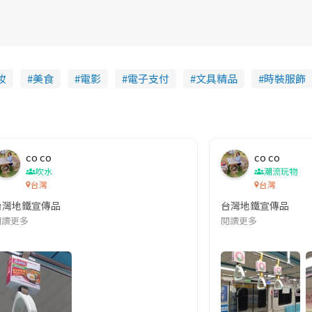
妝
美食
電影
電子支付
文具精品
時裝服飾
co co
co co
吹水
潮流玩物
台灣
台灣
台灣地鐵宣傳品
台灣地鐵宣傳品
本改編自同名網絡漫畫,故事主軸圍繞女主角柳寶娜 —— 表面上是一間公司
閱讀更多
閱讀更多